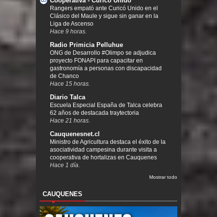
Cooperativa - Curicó Unido
Rangers empató ante Curicó Unido en el
Clásico del Maule y sigue sin ganar en la
Liga de Ascenso
Hace 9 horas.
Radio Primicia Pelluhue
ONG de Desarrollo #Olimpo se adjudica
proyecto FONAPI para capacitar en
gastronomía a personas con discapacidad
de Chanco
Hace 15 horas.
Diario Talca
Escuela Especial España de Talca celebra
62 años de destacada traytectoria
Hace 21 horas.
Cauquenesnet.cl
Ministro de Agricultura destaca el éxito de la
asociatividad campesina durante visita a
cooperativa de hortalizas en Cauquenes
Hace 1 día.
Mostrar todo
CAUQUENES