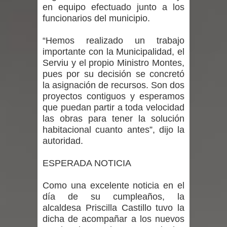
en equipo efectuado junto a los
Mario Meza endurece críticas contra
funcionarios del municipio.
ministra de Salud por dejar fuera a
“Hemos realizado un trabajo
importante con la Municipalidad, el
Linares: “No dará la cara”
Serviu y el propio Ministro Montes,
pues por su decisión se concretó
Seremi de Desarrollo Social y Familia
la asignación de recursos. Son dos
proyectos contiguos y esperamos
mantiene despliegue para apoyar a
que puedan partir a toda velocidad
las obras para tener la solución
niños y adolescentes durante la
habitacional cuanto antes”, dijo la
emergencia.
autoridad.
Del anime al K-pop: especialistas U.
ESPERADA NOTICIA
de Chile analizan el creciente interés
Como una excelente noticia en el
día de su cumpleaños, la
por las culturas japonesa y coreana
alcaldesa Priscilla Castillo tuvo la
dicha de acompañar a los nuevos
Renuncia del seremi Minvu en el