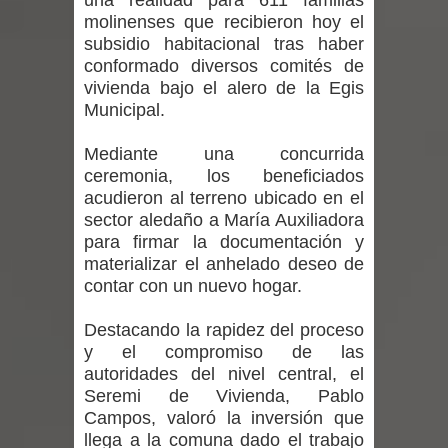
una realidad para 611 familias
vacunación contra la Influenza y otros
molinenses que recibieron hoy el
subsidio habitacional tras haber
virus respiratorios
conformado diversos comités de
vivienda bajo el alero de la Egis
Empedrado desarrolló con éxito el
Municipal.
desafío guerreros 2026
Mediante una concurrida
ceremonia, los beneficiados
Banda linarense Los Remembers
acudieron al terreno ubicado en el
sector aledaño a María Auxiliadora
regresa de Brasil tras impulsar un
para firmar la documentación y
intercambio musical y pedagógico
materializar el anhelado deseo de
contar con un nuevo hogar.
con comunidades escolares
Destacando la rapidez del proceso
Alta positividad en influenza hace que
y el compromiso de las
autoridades del nivel central, el
expertos reiteren llamado a
Seremi de Vivienda, Pablo
Campos, valoró la inversión que
vacunarse
llega a la comuna dado el trabajo