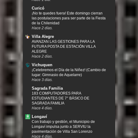
Curicó
¡No te quedes fuera! Este domingo cierran
las postulaciones para ser parte de la Fiesta
de la Chilenidad
Hace 2 días.
Villa Alegre
AVANZAN LAS GESTIONES PARA LA
FUTURA POSTA DE ESTACIÓN VILLA
ALEGRE
Hace 2 días.
Vichuquen
¡Celebremos el Día de la Niñez! (Cambio de
lugar: Gimnasio de Aquelarre)
Hace 3 días.
Sagrada Familia
183 COMPUTADORES PARA
ESTUDIANTES DE 7° BÁSICO DE
SAGRADA FAMILIA
Hace 4 días.
Longaví
Con trabajo y gestión, el Municipio de
Longaví impulsa junto a SERVIU la
pavimentación de Villa San Lorenzo
Hace 4 días.