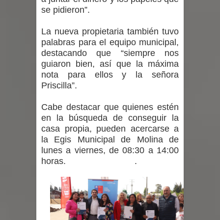
Municipalidad de Curicó apuesta a la
se pidieron”.
innovación en tecnología educativa
La nueva propietaria también tuvo
palabras para el equipo municipal,
con nuevas pantallas interactivas del
destacando que “siempre nos
guiaron bien, así que la máxima
Colegio El Boldo
nota para ellos y la señora
Priscilla”.
Municipalidad de Curicó inició
Cabe destacar que quienes estén
proceso de vacunación escolar
en la búsqueda de conseguir la
casa propia, pueden acercarse a
Se activa Código Azul en Talca ante
la Egis Municipal de Molina de
las bajas temperaturas
lunes a viernes, de 08:30 a 14:00
horas. .