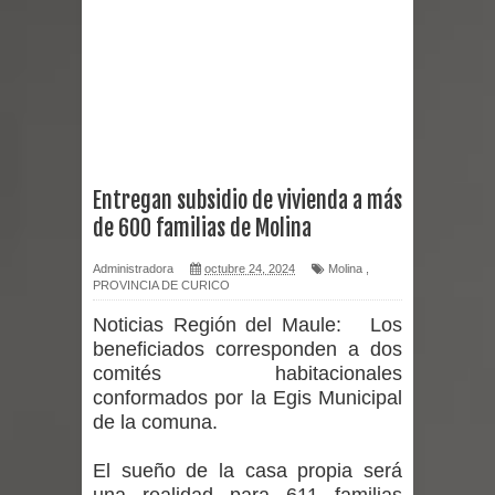
Chancho 2026
Torneo de Asadores reúne a 13
equipos en la Fiesta del Chancho
2026 en Talca
Entregan subsidio de vivienda a más
de 600 familias de Molina
Alerta por hantavirus: expertos piden
Administradora
octubre 24, 2024
Molina
,
reforzar medidas y consulta oportuna
PROVINCIA DE CURICO
Matrimonios Linarenses Celebraron
Noticias Región del Maule:
Los
beneficiados corresponden a dos
Bodas de Oro
comités habitacionales
conformados por la Egis Municipal
Departamento Comunal de Salud de
de la comuna.
Curicó desarrollará jornada de
El sueño de la casa propia será