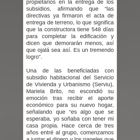
propietarios en la entrega de los
subsidios, afirmando que “las
Maule golpea al Gobierno en medio de
directivas ya firmaron el acta de
entrega de terreno, lo que significa
denuncias por viviendas sociales en
que la constructora tiene 548 días
para completar la edificación y
Talca
dicen que demorarán menos, así
que ojalá sea así. Es un tremendo
Diputado Jorge Guzmán rechaza
logro”.
proyecto de interconexión eléctrica
Una de las beneficiadas con
subsidio habitacional del Servicio
en la alta cordillera del Maule por su
de Vivienda y Urbanismo (Serviu),
impacto ambiental
Mariela Brito, no escondió su
emoción tras recibir el aporte
INDAP entregó $189 millones en
económico para su nuevo hogar,
señalando que “es algo que se
incentivos a usuarios de PRODESAL
esperaba, yo soñaba con tener mi
casa propia. Hace cerca de tres
de la provincia de Linares
años entré al grupo, comenzamos
a juntar el dinero y los papeles que