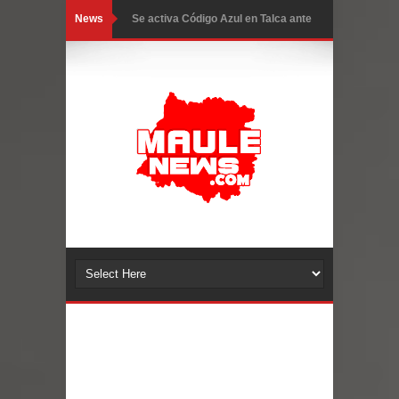
News
GORE Maule figura tercero a nivel
nacional en gasto por viajes y
traslados con $133 millones
Dos internos intentaron escapar por
un forado desde la cárcel de Talca
Temporal obliga a cerrar
anticipadamente la Fiesta del
Chancho en Talca tras caída de
ramas cerca de carpas
Miles llegan a la Plaza de Armas de
Talca en el inicio de la Fiesta del