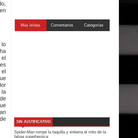
do,
 en
Más leídas
Comentarios
Categorías
 lo
 ha
 el
nes
 el
que
dor
 la
 de
que
han
 de
SIN JUSTIFICATIVO
Spider-Man rompe la taquilla y entierra el mito de la
fatiga superheroica