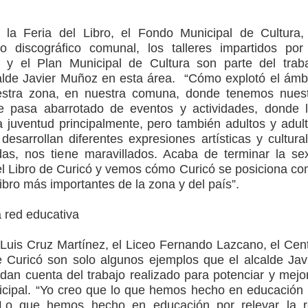
, la Feria del Libro, el Fondo Municipal de Cultura,
o discográfico comunal, los talleres impartidos por
l y el Plan Municipal de Cultura son parte del trab
alde Javier Muñoz en esta área. “Cómo explotó el ámb
estra zona, en nuestra comuna, donde tenemos nues
ue pasa abarrotado de eventos y actividades, donde 
 juventud principalmente, pero también adultos y adul
desarrollan diferentes expresiones artísticas y cultura
das, nos tiene maravillados. Acaba de terminar la se
del Libro de Curicó y vemos cómo Curicó se posiciona c
 libro más importantes de la zona y del país”.
a red educativa
 Luis Cruz Martínez, el Liceo Fernando Lazcano, el Cen
e Curicó son solo algunos ejemplos que el alcalde Jav
an cuenta del trabajo realizado para potenciar y mejo
icipal. “Yo creo que lo que hemos hecho en educación
. Lo que hemos hecho en educación por relevar la 