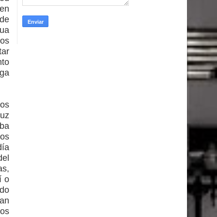
 en
 de
gua
os
tar
nto
ega
cos
ruz
aba
nos
día
del
as,
í o
ndo
San
ños