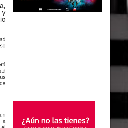
a,
 y
io
dad
nso
erá
 ad
sus
 de
 un
r a
 el