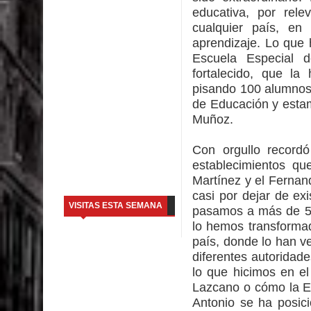
educativa, por rel
cualquier país, en
aprendizaje. Lo que 
Escuela Especial 
fortalecido, que l
pisando 100 alumnos
de Educación y estam
Muñoz.
Con orgullo recordó
establecimientos qu
Martínez y el Fernan
casi por dejar de ex
VISITAS ESTA SEMANA
pasamos a más de 50
lo hemos transformad
país, donde lo han v
diferentes autoridad
lo que hicimos en e
Lazcano o cómo la Es
Antonio se ha posic