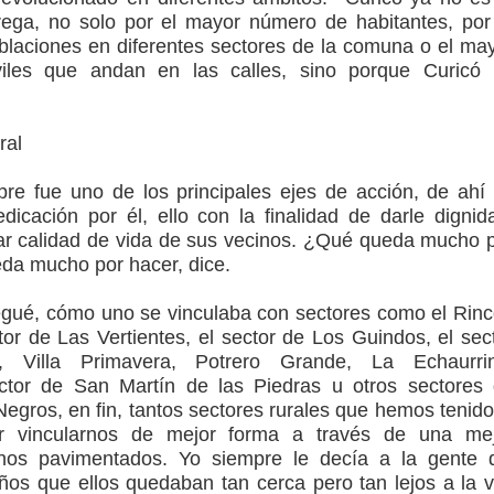
ega, no solo por el mayor número de habitantes, por
laciones en diferentes sectores de la comuna o el ma
les que andan en las calles, sino porque Curicó
ral
re fue uno de los principales ejes de acción, de ahí
dicación por él, ello con la finalidad de darle dignid
ar calidad de vida de sus vecinos. ¿Qué queda mucho 
da mucho por hacer, dice.
egué, cómo uno se vinculaba con sectores como el Rin
tor de Las Vertientes, el sector de Los Guindos, el sec
 Villa Primavera, Potrero Grande, La Echaurrin
tor de San Martín de las Piedras u otros sectores
egros, en fin, tantos sectores rurales que hemos tenido
er vincularnos de mejor forma a través de una me
nos pavimentados. Yo siempre le decía a la gente 
os que ellos quedaban tan cerca pero tan lejos a la 