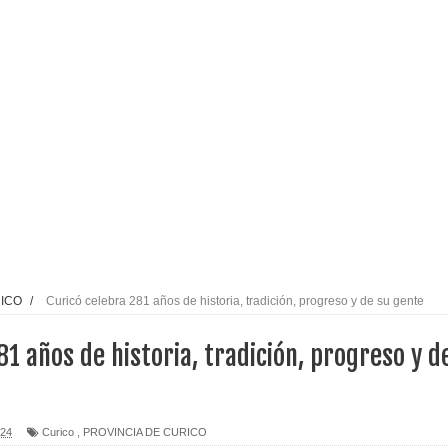
l tras impulsar un intercambio musical y pedagógico con
eiteren llamado a vacunarse
alud por dejar fuera a Linares: “No dará la cara”
espliegue para apoyar a niños y adolescentes durante la
izan el creciente interés por las culturas japonesa y coreana
RICO
/
Curicó celebra 281 años de historia, tradición, progreso y de su gente
Gobierno en medio de denuncias por viviendas sociales en
81 años de historia, tradición, progreso y d
nexión eléctrica en la alta cordillera del Maule por su
024
Curico
,
PROVINCIA DE CURICO