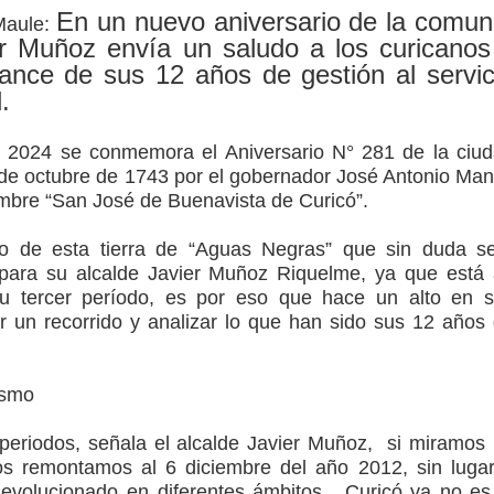
En un nuevo aniversario de la comun
Maule:
er Muñoz envía un saludo a los curicanos
arios de PRODESAL de la provincia de Linares
ance de sus 12 años de gestión al servic
.
n tecnología educativa con nuevas pantallas interactivas del
 2024 se conmemora el Aniversario N° 281 de la ciu
 de octubre de 1743 por el gobernador José Antonio Ma
ción escolar
mbre “San José de Buenavista de Curicó”.
o de esta tierra de “Aguas Negras” que sin duda s
e para su alcalde Javier Muñoz Riquelme, ya que está
 su tercer período, es por eso que hace un alto en 
r un recorrido y analizar lo que han sido sus 12 años
ismo
periodos, señala el alcalde Javier Muñoz, si miramos
s remontamos al 6 diciembre del año 2012, sin luga
evolucionado en diferentes ámbitos. Curicó ya no es