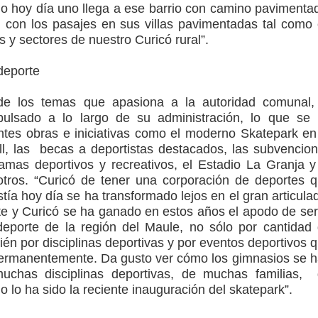
o hoy día uno llega a ese barrio con camino pavimenta
 con los pasajes en sus villas pavimentadas tal como
s y sectores de nuestro Curicó rural”.
deporte
de los temas que apasiona a la autoridad comunal,
pulsado a lo largo de su administración, lo que se
ntes obras e iniciativas como el moderno Skatepark en
l, las becas a deportistas destacados, las subvencio
ramas deportivos y recreativos, el Estadio La Granja y
 otros. “Curicó de tener una corporación de deportes 
tía hoy día se ha transformado lejos en el gran articula
te y Curicó se ha ganado en estos años el apodo de ser
 deporte de la región del Maule, no sólo por cantidad
ién por disciplinas deportivas y por eventos deportivos 
permanentemente. Da gusto ver cómo los gimnasios se 
uchas disciplinas deportivas, de muchas familias,
 lo ha sido la reciente inauguración del skatepark”.