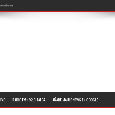
mperaturas
to por viajes y traslados con $133 millones
de la cárcel de Talca
ta del Chancho en Talca tras caída de ramas cerca de carpas
icio de la Fiesta del Chancho 2026
ta del Chancho 2026 en Talca
edidas y consulta oportuna
o
lará jornada de vacunación contra la Influenza y otros
TIVO
RADIO FM+ 92.3 TALCA
AÑADE MAULE NEWS EN GOOGLE
ros 2026