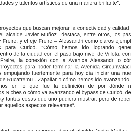
dades y talentos artísticos de una manera brillante”.
proyectos que buscan mejorar la conectividad y calidad
el alcalde Javier Muñoz destaca, entre otros, los pa
 y Freire, y el eje Freire – Alessandri como claros ejemp
s para Curicó. “Cómo hemos ido logrando gener
ntro de la ciudad con el paso bajo nivel de Villota, con
Freire, la conexión con la Avenida Alessandri o c
proyectos para poder terminar la Avenida Circunvalac
 empujando fuertemente para hoy día iniciar una nu
o de Rucatremu - Zapallar o cómo hemos ido avanzando
enos en lo que fue la definición de por dónde n
s Niches o cómo va avanzando el bypass de Curicó, de
hay tantas cosas que uno pudiera mostrar, pero de repe
ar aquellos aspectos relevantes”.
alud, como no recordar, dice el alcalde Javier Muñoz,