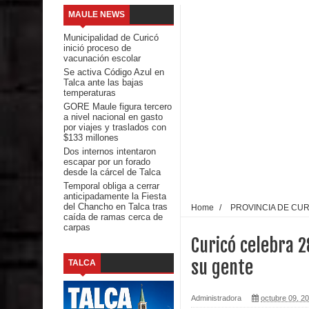
MAULE NEWS
Banda linarense Los Remembers regresa de Brasi
Municipalidad de Curicó
inició proceso de
comunidades escolares
vacunación escolar
Se activa Código Azul en
Talca ante las bajas
Alta positividad en influenza hace que expertos r
temperaturas
GORE Maule figura tercero
Mario Meza endurece críticas contra ministra de S
a nivel nacional en gasto
por viajes y traslados con
$133 millones
Seremi de Desarrollo Social y Familia mantiene d
Dos internos intentaron
escapar por un forado
emergencia.
desde la cárcel de Talca
Temporal obliga a cerrar
anticipadamente la Fiesta
Del anime al K-pop: especialistas U. de Chile anal
del Chancho en Talca tras
Home
/
PROVINCIA DE CU
caída de ramas cerca de
carpas
Renuncia del seremi Minvu en el Maule golpea al 
Curicó celebra 2
Talca
su gente
TALCA
Diputado Jorge Guzmán rechaza proyecto de interco
Administradora
octubre 09, 2