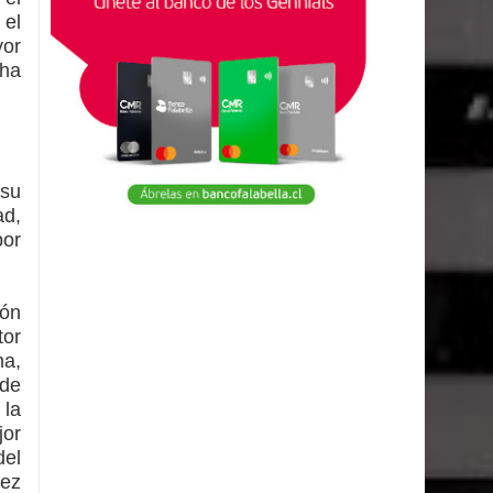
 el
yor
 ha
 su
ad,
por
cón
tor
a,
 de
 la
jor
del
vez