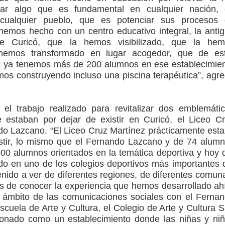
evar algo que es fundamental en cualquier nación,
 cualquier pueblo, que es potenciar sus procesos
hemos hecho con un centro educativo integral, la anti
de Curicó, que la hemos visibilizado, que la hem
a hemos transformado en lugar acogedor, que de es
 ya tenemos más de 200 alumnos en ese establecimie
os construyendo incluso una piscina terapéutica”, agr
 el trabajo realizado para revitalizar dos emblemáti
e estaban por dejar de existir en Curicó, el Liceo C
do Lazcano. “El Liceo Cruz Martínez prácticamente est
istir, lo mismo que el Fernando Lazcano y de 74 alum
0 alumnos orientados en la temática deportiva y hoy 
o en uno de los colegios deportivos más importantes 
enido a ver de diferentes regiones, de diferentes comun
es de conocer la experiencia que hemos desarrollado ah
l ámbito de las comunicaciones sociales con el Ferna
cuela de Arte y Cultura, el Colegio de Arte y Cultura 
ionado como un establecimiento donde las niñas y ni