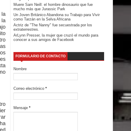
Muere Sam Neill: el hombre dinosaurio que fue
mucho más que Jurassic Park
 la
Un Joven Británico Abandona su Trabajo para Vivir
como Tarzán en la Selva Africana
 la
Actriz de "The Nanny" fue secuestrada por los
ajo
extraterrestres.
ito
ArLynn Presser, la mujer que cruzó el mundo para
tro
conocer a sus amigos de Facebook
las
tos
FORMULARIO DE CONTACTO
les
xta
Nombre
omo
Correo electrónico
*
tro
Mensaje
*
ier
rar
 ha
red