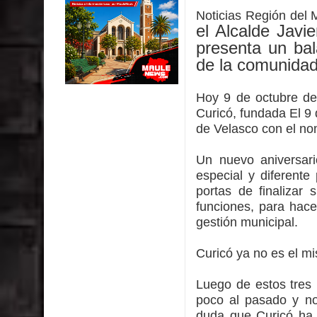
impacto ambiental
Noticias Región del 
el Alcalde Javi
INDAP entregó $189 millones en incentivos a usu
presenta un bal
de la comunidad
Municipalidad de Curicó apuesta a la innovación e
Colegio El Boldo
Hoy 9 de octubre de
Curicó, fundada El 9
Municipalidad de Curicó inició proceso de vacuna
de Velasco con el no
Un nuevo aniversari
especial y diferent
portas de finalizar
funciones, para hace
gestión municipal.
Curicó ya no es el m
Luego de estos tres 
poco al pasado y no
duda que Curicó ha 