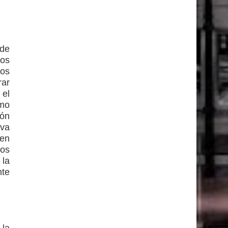
 de
sos
los
ar
 el
ómo
ión
eva
 en
os
 la
nte
 la