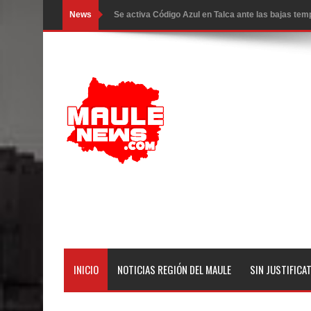
News
Se activa Código Azul en Talca ante las bajas te
GORE Maule figura tercero a nivel nacional en gas
Dos internos intentaron escapar por un forado des
Temporal obliga a cerrar anticipadamente la Fies
Miles llegan a la Plaza de Armas de Talca en el in
Torneo de Asadores reúne a 13 equipos en la Fies
Alerta por hantavirus: expertos piden reforzar m
Matrimonios Linarenses Celebraron Bodas de Or
Departamento Comunal de Salud de Curicó desarrol
INICIO
NOTICIAS REGIÓN DEL MAULE
SIN JUSTIFICA
virus respiratorios
Empedrado desarrolló con éxito el desafío guerre