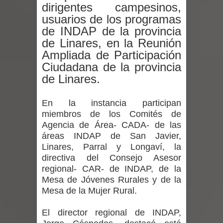
regresa de Brasil tras impulsar un
dirigentes campesinos,
usuarios de los programas
intercambio musical y pedagógico
de INDAP de la provincia
de Linares, en la Reunión
con comunidades escolares
Ampliada de Participación
Ciudadana de la provincia
Alta positividad en influenza hace que
de Linares.
expertos reiteren llamado a
En la instancia participan
vacunarse
miembros de los Comités de
Agencia de Área- CADA- de las
Mario Meza endurece críticas contra
áreas INDAP de San Javier,
Linares, Parral y Longaví, la
ministra de Salud por dejar fuera a
directiva del Consejo Asesor
regional- CAR- de INDAP, de la
Linares: “No dará la cara”
Mesa de Jóvenes Rurales y de la
Mesa de la Mujer Rural.
Seremi de Desarrollo Social y Familia
El director regional de INDAP,
mantiene despliegue para apoyar a