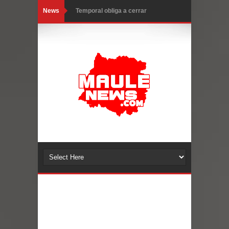
News
Temporal obliga a cerrar
anticipadamente la Fiesta del
Chancho en Talca tras caída de
ramas cerca de carpas
Miles llegan a la Plaza de Armas de
Talca en el inicio de la Fiesta del
Chancho 2026
Torneo de Asadores reúne a 13
equipos en la Fiesta del Chancho
2026 en Talca
Alerta por hantavirus: expertos piden