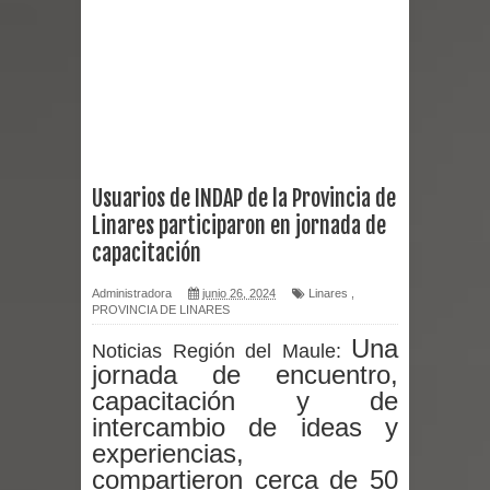
reforzar medidas y consulta oportuna
Matrimonios Linarenses Celebraron
Bodas de Oro
Departamento Comunal de Salud de
Usuarios de INDAP de la Provincia de
Linares participaron en jornada de
Curicó desarrollará jornada de
capacitación
vacunación contra la Influenza y otros
Administradora
junio 26, 2024
Linares
,
PROVINCIA DE LINARES
virus respiratorios
Una
Noticias Región del Maule:
Empedrado desarrolló con éxito el
jornada de encuentro,
capacitación y de
desafío guerreros 2026
intercambio de ideas y
experiencias,
Banda linarense Los Remembers
compartieron cerca de 50