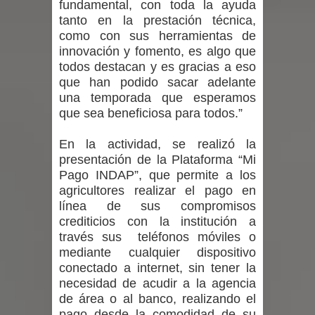
fundamental, con toda la ayuda
proceso de vacunación escolar
tanto en la prestación técnica,
como con sus herramientas de
Se activa Código Azul en Talca ante
innovación y fomento, es algo que
las bajas temperaturas
todos destacan y es gracias a eso
que han podido sacar adelante
GORE Maule figura tercero a nivel
una temporada que esperamos
que sea beneficiosa para todos.”
nacional en gasto por viajes y
En la actividad, se realizó la
traslados con $133 millones
presentación de la Plataforma “Mi
Pago INDAP”, que permite a los
Dos internos intentaron escapar por
agricultores realizar el pago en
línea de sus compromisos
un forado desde la cárcel de Talca
crediticios con la institución a
través sus teléfonos móviles o
mediante cualquier dispositivo
conectado a internet, sin tener la
necesidad de acudir a la agencia
de área o al banco, realizando el
pago desde la comodidad de su