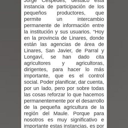
Jorge Céspedes, destacó está
instancia de participación de los
niños y adolescentes durante la
pequeños productores, que
emergencia.
permite un intercambio
permanente de información entre
Del anime al K-pop: especialistas U.
la institución y sus usuarios. “Hoy
en la provincia de Linares, donde
de Chile analizan el creciente interés
están las agencias de área de
Linares, San Javier, de Parral y
por las culturas japonesa y coreana
Longaví, se han dado cita
agricultores y agricultoras,
Renuncia del seremi Minvu en el
dirigentes, para hacer lo más
importante, que es el control
Maule golpea al Gobierno en medio de
social. Poder planificar, dar cuenta,
por un lado, pero por sobre todas
denuncias por viviendas sociales en
las cosas reforzar lo que hacemos
permanentemente por el desarrollo
Talca
de la pequeña agricultura de la
región del Maule. Porque para
Diputado Jorge Guzmán rechaza
nosotros es muy significativo e
importante estas instancias, es por
proyecto de interconexión eléctrica