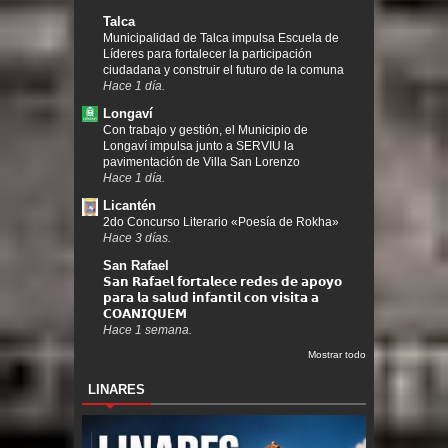
Talca
Municipalidad de Talca impulsa Escuela de
Líderes para fortalecer la participación
ciudadana y construir el futuro de la comuna
Hace 1 día.
Longaví
Con trabajo y gestión, el Municipio de
Longaví impulsa junto a SERVIU la
pavimentación de Villa San Lorenzo
Hace 1 día.
Licantén
2do Concurso Literario «Poesía de Rokha»
Hace 3 días.
San Rafael
𝗦𝗮𝗻 𝗥𝗮𝗳𝗮𝗲𝗹 𝗳𝗼𝗿𝘁𝗮𝗹𝗲𝗰𝗲 𝗿𝗲𝗱𝗲𝘀 𝗱𝗲 𝗮𝗽𝗼𝘆𝗼
𝗽𝗮𝗿𝗮 𝗹𝗮 𝘀𝗮𝗹𝘂𝗱 𝗶𝗻𝗳𝗮𝗻𝘁𝗶𝗹 𝗰𝗼𝗻 𝘃𝗶𝘀𝗶𝘁𝗮 𝗮
𝗖𝗢𝗔𝗡𝗜𝗤𝗨𝗘𝗠
Hace 1 semana.
Mostrar todo
LINARES