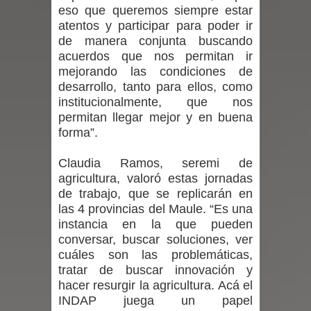
eso que queremos siempre estar
atentos y participar para poder ir
en la alta cordillera del Maule por su
de manera conjunta buscando
impacto ambiental
acuerdos que nos permitan ir
mejorando las condiciones de
INDAP entregó $189 millones en
desarrollo, tanto para ellos, como
institucionalmente, que nos
incentivos a usuarios de PRODESAL
permitan llegar mejor y en buena
forma”.
de la provincia de Linares
Claudia Ramos, seremi de
Municipalidad de Curicó apuesta a la
agricultura, valoró estas jornadas
de trabajo, que se replicarán en
innovación en tecnología educativa
las 4 provincias del Maule. “Es una
instancia en la que pueden
con nuevas pantallas interactivas del
conversar, buscar soluciones, ver
cuáles son las problemáticas,
Colegio El Boldo
tratar de buscar innovación y
hacer resurgir la agricultura. Acá el
Municipalidad de Curicó inició
INDAP juega un papel