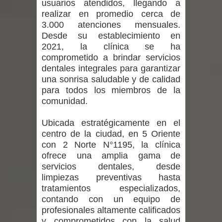
usuarios atendidos, llegando a
Chancho en Talca tras caída de
realizar en promedio cerca de
3.000 atenciones mensuales.
ramas cerca de carpas
Desde su establecimiento en
2021, la clínica se ha
Miles llegan a la Plaza de Armas de
comprometido a brindar servicios
Talca en el inicio de la Fiesta del
dentales integrales para garantizar
una sonrisa saludable y de calidad
Chancho 2026
para todos los miembros de la
comunidad.
Torneo de Asadores reúne a 13
Ubicada estratégicamente en el
equipos en la Fiesta del Chancho
centro de la ciudad, en 5 Oriente
con 2 Norte N°1195, la clínica
2026 en Talca
ofrece una amplia gama de
servicios dentales, desde
Alerta por hantavirus: expertos piden
limpiezas preventivas hasta
tratamientos especializados,
reforzar medidas y consulta oportuna
contando con un equipo de
profesionales altamente calificados
Matrimonios Linarenses Celebraron
y comprometidos con la salud