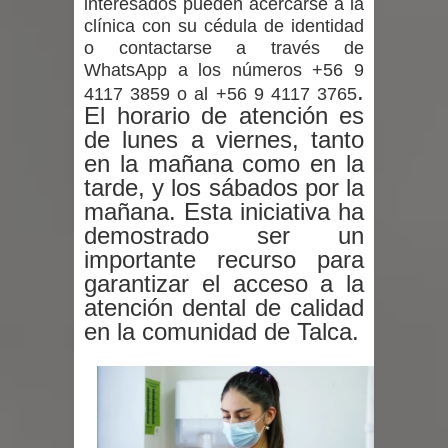
interesados pueden acercarse a la
Del anime al K-pop: especialistas U.
clínica con su cédula de identidad
o contactarse a través de
de Chile analizan el creciente interés
WhatsApp
a los números +56 9
.
4117 3859 o al +56 9 4117 3765
por las culturas japonesa y coreana
El horario de atención es
de lunes a viernes, tanto
Municipalidad de Curicó recuerda a la
en la mañana como en la
comunidad el pago de la segunda
tarde, y los sábados por la
mañana. Esta iniciativa ha
cuota del permiso de circulación a
demostrado ser un
importante recurso para
quienes corresponda
garantizar el acceso a la
atención dental de calidad
en la comunidad de Talca.