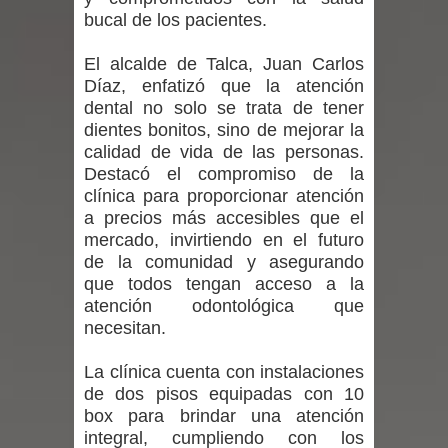
bucal de los pacientes.
Bodas de Oro
El alcalde de Talca, Juan Carlos
Departamento Comunal de Salud de
Díaz, enfatizó que la atención
dental no solo se trata de tener
Curicó desarrollará jornada de
dientes bonitos, sino de mejorar la
vacunación contra la Influenza y otros
calidad de vida de las personas.
Destacó el compromiso de la
virus respiratorios
clínica para proporcionar atención
a precios más accesibles que el
Empedrado desarrolló con éxito el
mercado, invirtiendo en el futuro
de la comunidad y asegurando
desafío guerreros 2026
que todos tengan acceso a la
atención odontológica que
Banda linarense Los Remembers
necesitan.
regresa de Brasil tras impulsar un
La clínica cuenta con instalaciones
de dos pisos equipadas con 10
intercambio musical y pedagógico
box para brindar una atención
integral, cumpliendo con los
con comunidades escolares