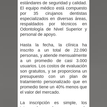
estándares de seguridad y calidad.
El equipo médico está compuesto
Alta positividad en influenza hace que
por 35 cirujanos dentistas
especializados en diversas áreas,
expertos reiteren llamado a
respaldados por técnicos en
Odontología de Nivel Superior y
vacunarse
personal de apoyo.
Mario Meza endurece críticas contra
Hasta la fecha, la clínica ha
ministra de Salud por dejar fuera a
inscrito a un total de 22.090
personas, y atiende mensualmente
Linares: “No dará la cara”
a un promedio de casi 3.000
usuarios. Los costos de evaluación
Seremi de Desarrollo Social y Familia
son gratuitos, y se proporciona un
presupuesto con un plan de
mantiene despliegue para apoyar a
tratamiento personalizado que en
promedio tiene un 40% menos que
niños y adolescentes durante la
el valor del mercado.
emergencia.
La inscripción es simple, los