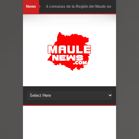
News
4 comunas de la Región del Maule no
cuentan con plan para reducir el
riesgo de desastres
Festival Vórtice llega a Talca con
conciertos, feria y charlas en torno a
la música
Subdere refuerza llamado a
municipios para postulación
simplificada de comunas afectadas
por el sistema frontal
Municipalidad de Curicó inició