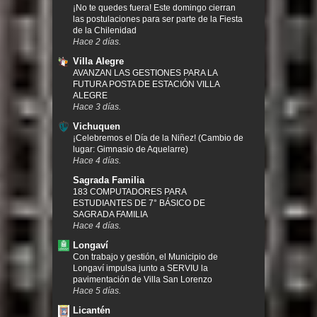
¡No te quedes fuera! Este domingo cierran
las postulaciones para ser parte de la Fiesta
de la Chilenidad
Hace 2 días.
Villa Alegre
AVANZAN LAS GESTIONES PARA LA
FUTURA POSTA DE ESTACIÓN VILLA
ALEGRE
Hace 3 días.
Vichuquen
¡Celebremos el Día de la Niñez! (Cambio de
lugar: Gimnasio de Aquelarre)
Hace 4 días.
Sagrada Familia
183 COMPUTADORES PARA
ESTUDIANTES DE 7° BÁSICO DE
SAGRADA FAMILIA
Hace 4 días.
Longaví
Con trabajo y gestión, el Municipio de
Longaví impulsa junto a SERVIU la
pavimentación de Villa San Lorenzo
Hace 5 días.
Licantén