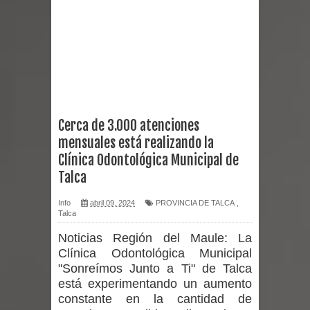
proceso de vacunación escolar
Se activa Código Azul en Talca ante
las bajas temperaturas
GORE Maule figura tercero a nivel
Cerca de 3.000 atenciones
mensuales está realizando la
nacional en gasto por viajes y
Clínica Odontológica Municipal de
traslados con $133 millones
Talca
Dos internos intentaron escapar por
Info
abril 09, 2024
PROVINCIA DE TALCA
,
Talca
un forado desde la cárcel de Talca
Noticias Región del Maule:
La
Clínica Odontológica Municipal
Temporal obliga a cerrar
"Sonreímos Junto a Ti" de Talca
está experimentando un aumento
anticipadamente la Fiesta del
constante en la cantidad de