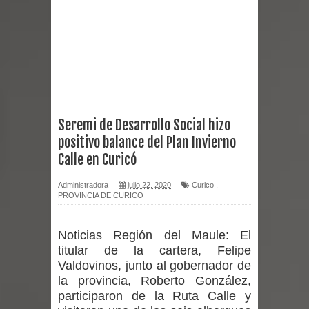
reforzar medidas y consulta oportuna
Matrimonios Linarenses Celebraron
Bodas de Oro
Departamento Comunal de Salud de
Seremi de Desarrollo Social hizo
positivo balance del Plan Invierno
Curicó desarrollará jornada de
Calle en Curicó
vacunación contra la Influenza y otros
Administradora
julio 22, 2020
Curico
,
PROVINCIA DE CURICO
virus respiratorios
Empedrado desarrolló con éxito el
Noticias Región del Maule:
El
titular de la cartera, Felipe
desafío guerreros 2026
Valdovinos, junto al gobernador de
la provincia, Roberto González,
Banda linarense Los Remembers
participaron de la Ruta Calle y