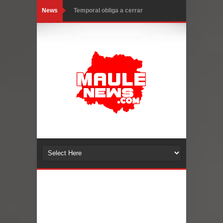
News
Temporal obliga a cerrar
anticipadamente la Fiesta del
Chancho en Talca tras caída de
ramas cerca de carpas
Miles llegan a la Plaza de Armas de
Talca en el inicio de la Fiesta del
Chancho 2026
Torneo de Asadores reúne a 13
equipos en la Fiesta del Chancho
2026 en Talca
Alerta por hantavirus: expertos piden