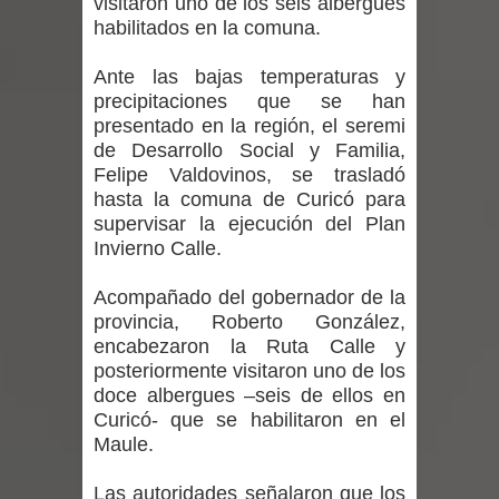
visitaron uno de los seis albergues
regresa de Brasil tras impulsar un
habilitados en la comuna.
intercambio musical y pedagógico
Ante las bajas temperaturas y
precipitaciones que se han
con comunidades escolares
presentado en la región, el seremi
de Desarrollo Social y Familia,
Alta positividad en influenza hace que
Felipe Valdovinos, se trasladó
expertos reiteren llamado a
hasta la comuna de Curicó para
supervisar la ejecución del Plan
vacunarse
Invierno Calle.
Mario Meza endurece críticas contra
Acompañado del gobernador de la
provincia, Roberto González,
ministra de Salud por dejar fuera a
encabezaron la Ruta Calle y
posteriormente visitaron uno de los
Linares: “No dará la cara”
doce albergues –seis de ellos en
Curicó- que se habilitaron en el
Seremi de Desarrollo Social y Familia
Maule.
mantiene despliegue para apoyar a
Las autoridades señalaron que los