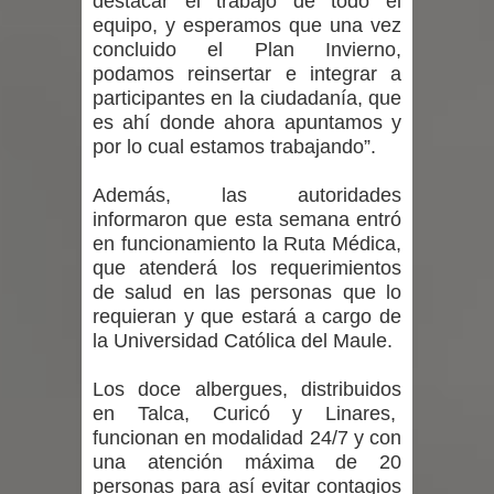
destacar el trabajo de todo el
proceso de vacunación escolar
equipo, y esperamos que una vez
concluido el Plan Invierno,
Se activa Código Azul en Talca ante
podamos reinsertar e integrar a
participantes en la ciudadanía, que
las bajas temperaturas
es ahí donde ahora apuntamos y
por lo cual estamos trabajando”.
GORE Maule figura tercero a nivel
Además, las autoridades
nacional en gasto por viajes y
informaron que esta semana entró
traslados con $133 millones
en funcionamiento la Ruta Médica,
que atenderá los requerimientos
Dos internos intentaron escapar por
de salud en las personas que lo
requieran y que estará a cargo de
un forado desde la cárcel de Talca
la Universidad Católica del Maule.
Los doce albergues, distribuidos
en Talca, Curicó y Linares,
funcionan en modalidad 24/7 y con
una atención máxima de 20
personas para así evitar contagios