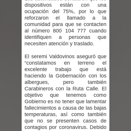
dispositivos están con una
niños y adolescentes durante la
ocupación del 75%, por lo que
reforzaron el llamado a la
emergencia.
comunidad para que se contacten
al número 800 104 777 cuando
Del anime al K-pop: especialistas U.
identifiquen a personas que
necesiten atención y traslado.
de Chile analizan el creciente interés
por las culturas japonesa y coreana
El seremi Valdovinos aseguró que
“constatamos en terreno el
Renuncia del seremi Minvu en el
excelente trabajo que está
haciendo la Gobernación con los
Maule golpea al Gobierno en medio de
albergues, pero también
Carabineros con la Ruta Calle. El
denuncias por viviendas sociales en
objetivo que tenemos como
Gobierno es no tener que lamentar
Talca
fallecimientos a causa de las bajas
temperaturas, así como también
Diputado Jorge Guzmán rechaza
que no se presenten casos de
contagios por coronavirus. Debido
proyecto de interconexión eléctrica