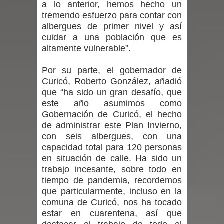
a lo anterior, hemos hecho un
tremendo esfuerzo para contar con
en la alta cordillera del Maule por su
albergues de primer nivel y así
cuidar a una población que es
impacto ambiental
altamente vulnerable”.
INDAP entregó $189 millones en
Por su parte, el gobernador de
Curicó, Roberto González, añadió
incentivos a usuarios de PRODESAL
que “ha sido un gran desafío, que
de la provincia de Linares
este año asumimos como
Gobernación de Curicó, el hecho
Municipalidad de Curicó apuesta a la
de administrar este Plan Invierno,
con seis albergues, con una
innovación en tecnología educativa
capacidad total para 120 personas
en situación de calle. Ha sido un
con nuevas pantallas interactivas del
trabajo incesante, sobre todo en
tiempo de pandemia, recordemos
Colegio El Boldo
que particularmente, incluso en la
comuna de Curicó, nos ha tocado
Municipalidad de Curicó inició
estar en cuarentena, así que