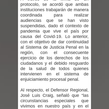
protocolo, se acordó que ambas
denuncias por viviendas sociales en
instituciones trabajarán de manera
coordinada para realizar
Talca
audiencias que se han visto
suspendidas, dado el contexto de
Diputado Jorge Guzmán rechaza
pandemia que vive el país por
causa del Covid-19. Lo anterior,
proyecto de interconexión eléctrica
con el objetivo de dar continuidad
en la alta cordillera del Maule por su
al Sistema de Justicia Penal en la
región, con el consecuente
impacto ambiental
ejercicio de los derechos de los
ciudadanos y el debido resguardo
INDAP entregó $189 millones en
de la salud de todos quienes
intervienen en el sistema de
incentivos a usuarios de PRODESAL
enjuiciamiento procesal penal.
de la provincia de Linares
Al respecto, el Defensor Regional,
José Luis Craig, señaló que “las
Municipalidad de Curicó apuesta a la
circunstancias especiales que
vivimos en nuestro país y en el
innovación en tecnología educativa