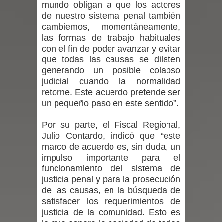
mundo obligan a que los actores
de nuestro sistema penal también
con nuevas pantallas interactivas del
cambiemos, momentáneamente,
las formas de trabajo habituales
Colegio El Boldo
con el fin de poder avanzar y evitar
que todas las causas se dilaten
Seremi de Desarrollo Social y Familia
generando un posible colapso
judicial cuando la normalidad
lanzó en el Maule el Fondo
retorne. Este acuerdo pretende ser
Concursable de Promoción de
un pequeño paso en este sentido”.
Entornos Saludables 2026
Por su parte, el Fiscal Regional,
Julio Contardo, indicó que “este
Ballet: La magia de La Cenicienta
marco de acuerdo es, sin duda, un
impulso importante para el
llegará al Teatro Regional del Maule
funcionamiento del sistema de
justicia penal y para la prosecución
en una función especial para celebrar
de las causas, en la búsqueda de
satisfacer los requerimientos de
el Día de la Niñez
justicia de la comunidad. Esto es