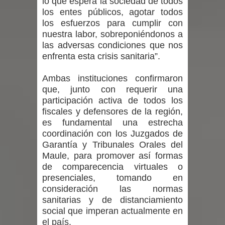
lo que espera la sociedad de todos
GORE Maule figura tercero a nivel
los entes públicos, agotar todos
los esfuerzos para cumplir con
nacional en gasto por viajes y
nuestra labor, sobreponiéndonos a
las adversas condiciones que nos
traslados con $133 millones
enfrenta esta crisis sanitaria”.
Dos internos intentaron escapar por
Ambas instituciones confirmaron
que, junto con requerir una
un forado desde la cárcel de Talca
participación activa de todos los
Temporal obliga a cerrar
fiscales y defensores de la región,
es fundamental una estrecha
anticipadamente la Fiesta del
coordinación con los Juzgados de
Garantía y Tribunales Orales del
Chancho en Talca tras caída de
Maule, para promover así formas
de comparecencia virtuales o
ramas cerca de carpas
presenciales, tomando en
consideración las normas
Miles llegan a la Plaza de Armas de
sanitarias y de distanciamiento
social que imperan actualmente en
Talca en el inicio de la Fiesta del
el país.