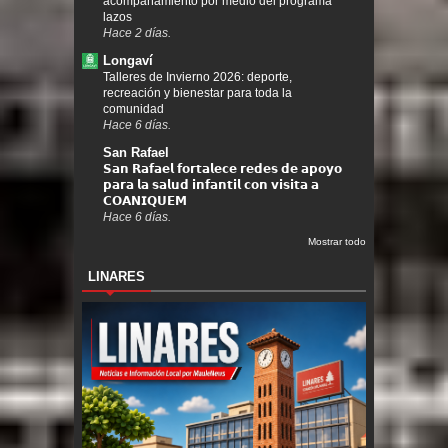
acompañamiento por medio del programa
lazos
Hace 2 días.
Longaví
Talleres de Invierno 2026: deporte,
recreación y bienestar para toda la
comunidad
Hace 6 días.
San Rafael
𝗦𝗮𝗻 𝗥𝗮𝗳𝗮𝗲𝗹 𝗳𝗼𝗿𝘁𝗮𝗹𝗲𝗰𝗲 𝗿𝗲𝗱𝗲𝘀 𝗱𝗲 𝗮𝗽𝗼𝘆𝗼
𝗽𝗮𝗿𝗮 𝗹𝗮 𝘀𝗮𝗹𝘂𝗱 𝗶𝗻𝗳𝗮𝗻𝘁𝗶𝗹 𝗰𝗼𝗻 𝘃𝗶𝘀𝗶𝘁𝗮 𝗮
𝗖𝗢𝗔𝗡𝗜𝗤𝗨𝗘𝗠
Hace 6 días.
Mostrar todo
LINARES