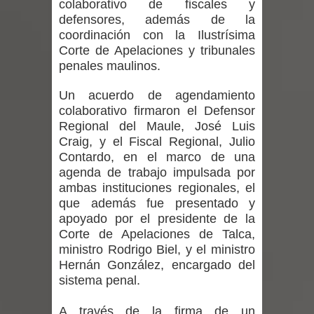
colaborativo de fiscales y
ministra de Salud por dejar fuera a
defensores, además de la
coordinación con la Ilustrísima
Linares: “No dará la cara”
Corte de Apelaciones y tribunales
penales maulinos.
Seremi de Desarrollo Social y Familia
Un acuerdo de agendamiento
mantiene despliegue para apoyar a
colaborativo firmaron el Defensor
niños y adolescentes durante la
Regional del Maule, José Luis
Craig, y el Fiscal Regional, Julio
emergencia.
Contardo, en el marco de una
agenda de trabajo impulsada por
Del anime al K-pop: especialistas U.
ambas instituciones regionales, el
que además fue presentado y
de Chile analizan el creciente interés
apoyado por el presidente de la
Corte de Apelaciones de Talca,
por las culturas japonesa y coreana
ministro Rodrigo Biel, y el ministro
Hernán González, encargado del
Renuncia del seremi Minvu en el
sistema penal.
Maule golpea al Gobierno en medio de
A través de la firma de un