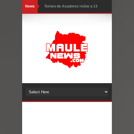
News
Torneo de Asadores reúne a 13
equipos en la Fiesta del Chancho
2026 en Talca
Alerta por hantavirus: expertos piden
reforzar medidas y consulta oportuna
Matrimonios Linarenses Celebraron
Bodas de Oro
Departamento Comunal de Salud de
Curicó desarrollará jornada de
vacunación contra la Influenza y otros
virus respiratorios