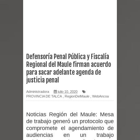
Empedrado desarrolló con éxito el
desafío guerreros 2026
Banda linarense Los Remembers
regresa de Brasil tras impulsar un
Defensoría Penal Pública y Fiscalía
Regional del Maule firman acuerdo
intercambio musical y pedagógico
para sacar adelante agenda de
con comunidades escolares
justicia penal
Alta positividad en influenza hace que
Administradora
julio 10, 2020
PROVINCIA DE TALCA
,
RegionDelMaule
,
WebAncoa
expertos reiteren llamado a
Noticias Región del Maule:
Mesa
vacunarse
de trabajo generó un protocolo que
compromete el agendamiento de
Mario Meza endurece críticas contra
audiencias en un trabajo