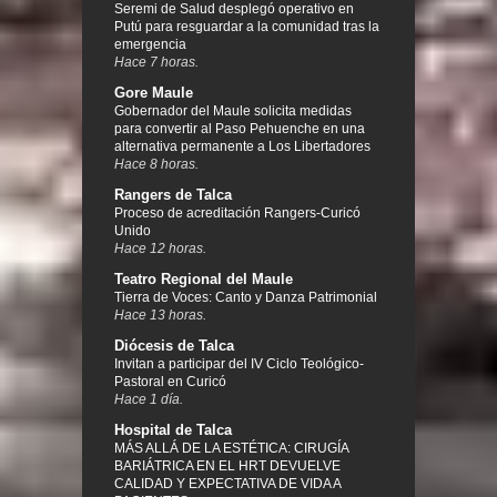
Seremi de Salud desplegó operativo en
Putú para resguardar a la comunidad tras la
emergencia
Hace 7 horas.
Gore Maule
Gobernador del Maule solicita medidas
para convertir al Paso Pehuenche en una
alternativa permanente a Los Libertadores
Hace 8 horas.
Rangers de Talca
Proceso de acreditación Rangers-Curicó
Unido
Hace 12 horas.
Teatro Regional del Maule
Tierra de Voces: Canto y Danza Patrimonial
Hace 13 horas.
Diócesis de Talca
Invitan a participar del IV Ciclo Teológico-
Pastoral en Curicó
Hace 1 día.
Hospital de Talca
MÁS ALLÁ DE LA ESTÉTICA: CIRUGÍA
BARIÁTRICA EN EL HRT DEVUELVE
CALIDAD Y EXPECTATIVA DE VIDA A