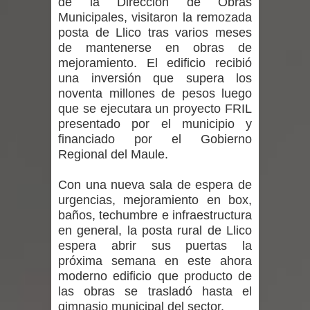
de la Dirección de Obras
ministra de Salud por dejar fuera a
Municipales, visitaron la remozada
posta de Llico tras varios meses
Linares: “No dará la cara”
de mantenerse en obras de
mejoramiento. El edificio recibió
Seremi de Desarrollo Social y Familia
una inversión que supera los
noventa millones de pesos luego
mantiene despliegue para apoyar a
que se ejecutara un proyecto FRIL
niños y adolescentes durante la
presentado por el municipio y
financiado por el Gobierno
emergencia.
Regional del Maule.
Del anime al K-pop: especialistas U.
Con una nueva sala de espera de
urgencias, mejoramiento en box,
de Chile analizan el creciente interés
baños, techumbre e infraestructura
en general, la posta rural de Llico
por las culturas japonesa y coreana
espera abrir sus puertas la
próxima semana en este ahora
Renuncia del seremi Minvu en el
moderno edificio que producto de
las obras se trasladó hasta el
Maule golpea al Gobierno en medio de
gimnasio municipal del sector.