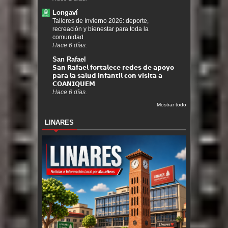
Longaví
Talleres de Invierno 2026: deporte,
recreación y bienestar para toda la
comunidad
Hace 6 días.
San Rafael
𝗦𝗮𝗻 𝗥𝗮𝗳𝗮𝗲𝗹 𝗳𝗼𝗿𝘁𝗮𝗹𝗲𝗰𝗲 𝗿𝗲𝗱𝗲𝘀 𝗱𝗲 𝗮𝗽𝗼𝘆𝗼
𝗽𝗮𝗿𝗮 𝗹𝗮 𝘀𝗮𝗹𝘂𝗱 𝗶𝗻𝗳𝗮𝗻𝘁𝗶𝗹 𝗰𝗼𝗻 𝘃𝗶𝘀𝗶𝘁𝗮 𝗮
𝗖𝗢𝗔𝗡𝗜𝗤𝗨𝗘𝗠
Hace 6 días.
Mostrar todo
LINARES