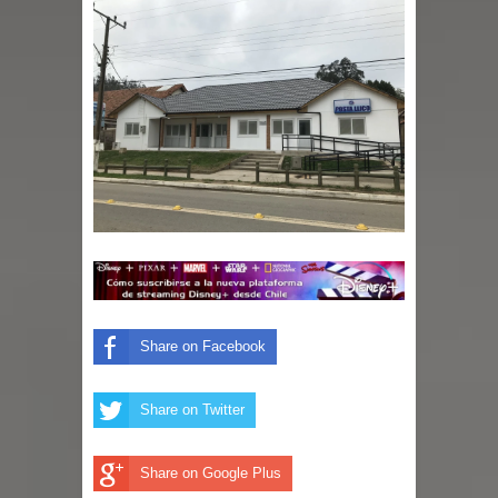
con nuevas pantallas interactivas del
Colegio El Boldo
Seremi de Desarrollo Social y Familia
lanzó en el Maule el Fondo
Concursable de Promoción de
Entornos Saludables 2026
Ballet: La magia de La Cenicienta
Share on Facebook
llegará al Teatro Regional del Maule
Share on Twitter
en una función especial para celebrar
el Día de la Niñez
Share on Google Plus