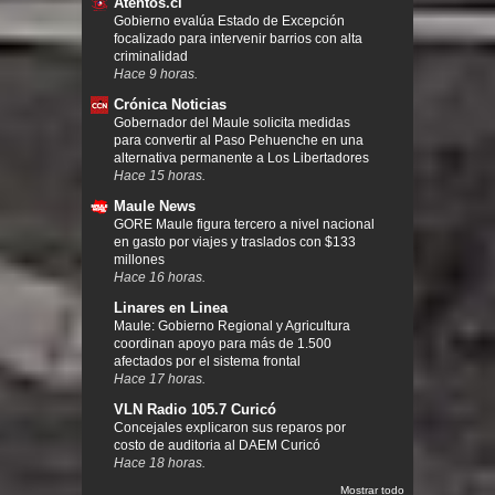
Atentos.cl
Gobierno evalúa Estado de Excepción
focalizado para intervenir barrios con alta
criminalidad
Hace 9 horas.
Crónica Noticias
Gobernador del Maule solicita medidas
para convertir al Paso Pehuenche en una
alternativa permanente a Los Libertadores
Hace 15 horas.
Maule News
GORE Maule figura tercero a nivel nacional
en gasto por viajes y traslados con $133
millones
Hace 16 horas.
Linares en Linea
Maule: Gobierno Regional y Agricultura
coordinan apoyo para más de 1.500
afectados por el sistema frontal
Hace 17 horas.
VLN Radio 105.7 Curicó
Concejales explicaron sus reparos por
costo de auditoria al DAEM Curicó
Hace 18 horas.
Mostrar todo