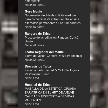
emergencia
Hace 15 horas.
Gore Maule
Gobernador del Maule solicita medidas
para convertir al Paso Pehuenche en una
alternativa permanente a Los Libertadores
Hace 16 horas.
Rangers de Talca
Proceso de acreditación Rangers-Curicó
Unido
Hace 20 horas.
Teatro Regional del Maule
Tierra de Voces: Canto y Danza Patrimonial
Hace 22 horas.
Diócesis de Talca
Invitan a participar del IV Ciclo Teológico-
Pastoral en Curicó
Hace 1 día.
Hospital de Talca
MÁS ALLÁ DE LA ESTÉTICA: CIRUGÍA
BARIÁTRICA EN EL HRT DEVUELVE
CALIDAD Y EXPECTATIVA DE VIDA A
PACIENTES
Hace 1 día.