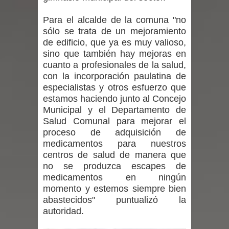
denuncias por viviendas sociales en
Para el alcalde de la comuna "no
sólo se trata de un mejoramiento
Talca
de edificio, que ya es muy valioso,
sino que también hay mejoras en
Diputado Jorge Guzmán rechaza
cuanto a profesionales de la salud,
con la incorporación paulatina de
proyecto de interconexión eléctrica
especialistas y otros esfuerzo que
en la alta cordillera del Maule por su
estamos haciendo junto al Concejo
Municipal y el Departamento de
impacto ambiental
Salud Comunal para mejorar el
proceso de adquisición de
INDAP entregó $189 millones en
medicamentos para nuestros
centros de salud de manera que
incentivos a usuarios de PRODESAL
no se produzca escapes de
medicamentos en ningún
de la provincia de Linares
momento y estemos siempre bien
abastecidos" puntualizó la
Municipalidad de Curicó apuesta a la
autoridad.
innovación en tecnología educativa