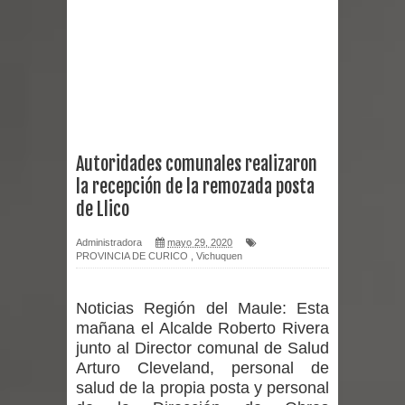
Empedrado desarrolló con éxito el
desafío guerreros 2026
Banda linarense Los Remembers
regresa de Brasil tras impulsar un
Autoridades comunales realizaron
la recepción de la remozada posta
intercambio musical y pedagógico
de Llico
con comunidades escolares
Administradora
mayo 29, 2020
PROVINCIA DE CURICO
,
Vichuquen
Alta positividad en influenza hace que
expertos reiteren llamado a
Noticias Región del Maule:
Esta
mañana el Alcalde Roberto Rivera
vacunarse
junto al Director comunal de Salud
Arturo Cleveland, personal de
Mario Meza endurece críticas contra
salud de la propia posta y personal