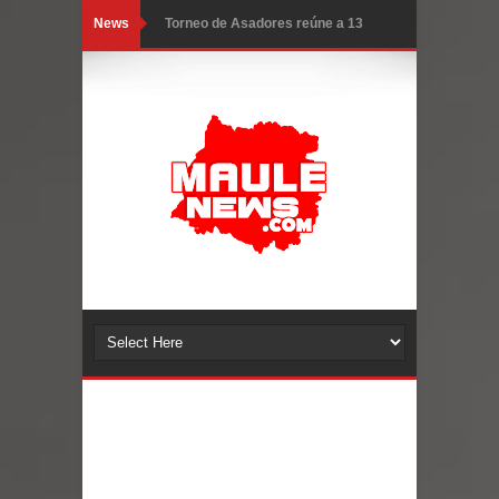
News
Torneo de Asadores reúne a 13
equipos en la Fiesta del Chancho
2026 en Talca
Alerta por hantavirus: expertos piden
reforzar medidas y consulta oportuna
Matrimonios Linarenses Celebraron
Bodas de Oro
Departamento Comunal de Salud de
Curicó desarrollará jornada de
vacunación contra la Influenza y otros
virus respiratorios