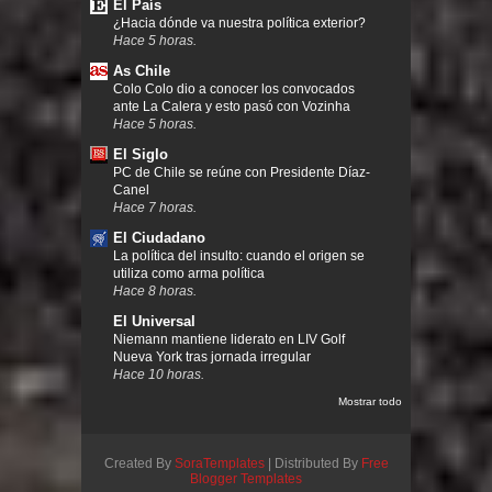
El País
¿Hacia dónde va nuestra política exterior?
Hace 5 horas.
As Chile
Colo Colo dio a conocer los convocados
ante La Calera y esto pasó con Vozinha
Hace 5 horas.
El Siglo
PC de Chile se reúne con Presidente Díaz-
Canel
Hace 7 horas.
El Ciudadano
La política del insulto: cuando el origen se
utiliza como arma política
Hace 8 horas.
El Universal
Niemann mantiene liderato en LIV Golf
Nueva York tras jornada irregular
Hace 10 horas.
Mostrar todo
Created By
SoraTemplates
| Distributed By
Free
Blogger Templates