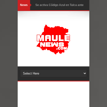
News
GORE Maule figura tercero a nivel
nacional en gasto por viajes y
traslados con $133 millones
Dos internos intentaron escapar por
un forado desde la cárcel de Talca
Temporal obliga a cerrar
anticipadamente la Fiesta del
Chancho en Talca tras caída de
ramas cerca de carpas
Miles llegan a la Plaza de Armas de
Talca en el inicio de la Fiesta del