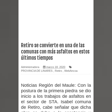
Chancho 2026
Torneo de Asadores reúne a 13
equipos en la Fiesta del Chancho
2026 en Talca
Retiro se convierte en una de las
comunas con más asfaltos en estos
Alerta por hantavirus: expertos piden
últimos tiempos
reforzar medidas y consulta oportuna
Administradora
marzo 18, 2020
PROVINCIA DE LINARES
,
Retiro
,
WebAncoa
Matrimonios Linarenses Celebraron
Bodas de Oro
Noticias Región del Maule:
Con la
postura de la primera piedra se dio
Departamento Comunal de Salud de
inicio a los trabajos de asfaltos en
el sector de STA. Isabel comuna
Curicó desarrollará jornada de
de Retiro, cabe señalar que dicha