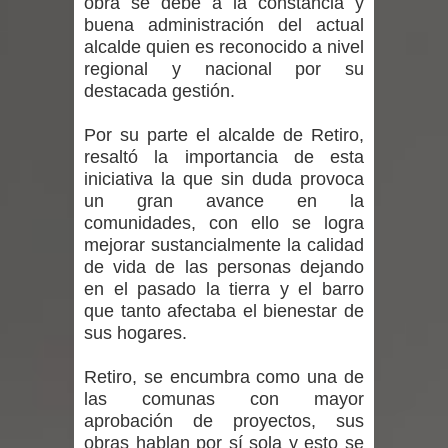
obra se debe a la constancia y
vacunación contra la Influenza y otros
buena administración del actual
alcalde quien es reconocido a nivel
virus respiratorios
regional y nacional por su
destacada gestión.
Empedrado desarrolló con éxito el
Por su parte el alcalde de Retiro,
desafío guerreros 2026
resaltó la importancia de esta
Banda linarense Los Remembers
iniciativa la que sin duda provoca
un gran avance en la
regresa de Brasil tras impulsar un
comunidades, con ello se logra
mejorar sustancialmente la calidad
intercambio musical y pedagógico
de vida de las personas dejando
en el pasado la tierra y el barro
con comunidades escolares
que tanto afectaba el bienestar de
sus hogares.
Alta positividad en influenza hace que
Retiro, se encumbra como una de
expertos reiteren llamado a
las comunas con mayor
aprobación de proyectos, sus
vacunarse
obras hablan por sí sola y esto se