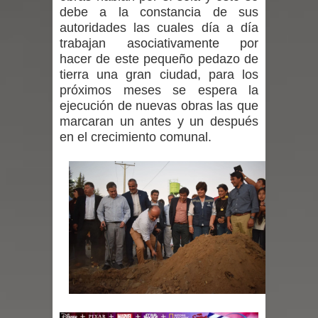
debe a la constancia de sus
Mario Meza endurece críticas contra
autoridades las cuales día a día
trabajan asociativamente por
ministra de Salud por dejar fuera a
hacer de este pequeño pedazo de
tierra una gran ciudad, para los
Linares: “No dará la cara”
próximos meses se espera la
ejecución de nuevas obras las que
Seremi de Desarrollo Social y Familia
marcaran un antes y un después
mantiene despliegue para apoyar a
en el crecimiento comunal.
niños y adolescentes durante la
emergencia.
Del anime al K-pop: especialistas U.
de Chile analizan el creciente interés
por las culturas japonesa y coreana
Renuncia del seremi Minvu en el