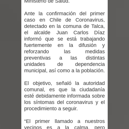
Ministerio de Salud.
Departamento Comunal de Salud de
Ante la confirmación del primer
Curicó desarrollará jornada de
caso en Chile de Coronavirus,
detectado en la comuna de Talca,
vacunación contra la Influenza y otros
el alcalde Juan Carlos Díaz
informó que se está trabajando
virus respiratorios
fuertemente en la difusión y
Empedrado desarrolló con éxito el
reforzando las medidas
preventivas a las distintas
desafío guerreros 2026
unidades de dependencia
municipal, así como a la población.
Banda linarense Los Remembers
El objetivo, señaló la autoridad
regresa de Brasil tras impulsar un
comunal, es que la ciudadanía
esté debidamente informada sobre
intercambio musical y pedagógico
los síntomas del coronavirus y el
procedimiento a seguir.
con comunidades escolares
“El primer llamado a nuestros
Alta positividad en influenza hace que
vecinos es a la calma, pero