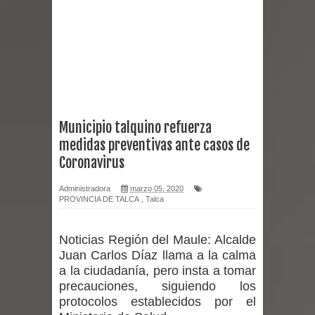
Miles llegan a la Plaza de Armas de
Talca en el inicio de la Fiesta del
Chancho 2026
Torneo de Asadores reúne a 13
Municipio talquino refuerza
medidas preventivas ante casos de
equipos en la Fiesta del Chancho
Coronavirus
2026 en Talca
Administradora
marzo 05, 2020
PROVINCIA DE TALCA
,
Talca
Alerta por hantavirus: expertos piden
reforzar medidas y consulta oportuna
Noticias Región del Maule:
Alcalde
Juan Carlos Díaz llama a la calma
Matrimonios Linarenses Celebraron
a la ciudadanía, pero insta a tomar
precauciones, siguiendo los
Bodas de Oro
protocolos establecidos por el