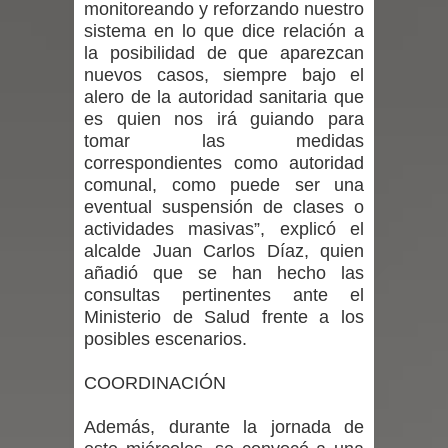
monitoreando y reforzando nuestro
sistema en lo que dice relación a
por las culturas japonesa y coreana
la posibilidad de que aparezcan
nuevos casos, siempre bajo el
Renuncia del seremi Minvu en el
alero de la autoridad sanitaria que
es quien nos irá guiando para
Maule golpea al Gobierno en medio de
tomar las medidas
correspondientes como autoridad
denuncias por viviendas sociales en
comunal, como puede ser una
Talca
eventual suspensión de clases o
actividades masivas”, explicó el
Diputado Jorge Guzmán rechaza
alcalde Juan Carlos Díaz, quien
añadió que se han hecho las
proyecto de interconexión eléctrica
consultas pertinentes ante el
Ministerio de Salud frente a los
en la alta cordillera del Maule por su
posibles escenarios.
impacto ambiental
COORDINACIÓN
INDAP entregó $189 millones en
Además, durante la jornada de