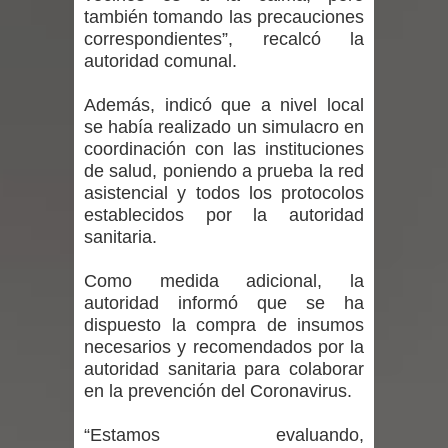
también tomando las precauciones
expertos reiteren llamado a
correspondientes”, recalcó la
autoridad comunal.
vacunarse
Además, indicó que a nivel local
Mario Meza endurece críticas contra
se había realizado un simulacro en
coordinación con las instituciones
ministra de Salud por dejar fuera a
de salud, poniendo a prueba la red
Linares: “No dará la cara”
asistencial y todos los protocolos
establecidos por la autoridad
Seremi de Desarrollo Social y Familia
sanitaria.
mantiene despliegue para apoyar a
Como medida adicional, la
autoridad informó que se ha
niños y adolescentes durante la
dispuesto la compra de insumos
necesarios y recomendados por la
emergencia.
autoridad sanitaria para colaborar
en la prevención del Coronavirus.
Del anime al K-pop: especialistas U.
“Estamos evaluando,
de Chile analizan el creciente interés