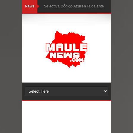
News
Se activa Código Azul en Talca ante
las bajas temperaturas
GORE Maule figura tercero a nivel
nacional en gasto por viajes y
traslados con $133 millones
Dos internos intentaron escapar por
un forado desde la cárcel de Talca
Temporal obliga a cerrar
anticipadamente la Fiesta del
Chancho en Talca tras caída de
ramas cerca de carpas