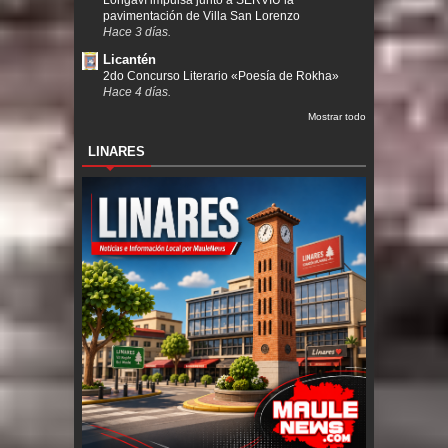
Longaví impulsa junto a SERVIU la
pavimentación de Villa San Lorenzo
Hace 3 días.
Licantén
2do Concurso Literario «Poesía de Rokha»
Hace 4 días.
Mostrar todo
LINARES