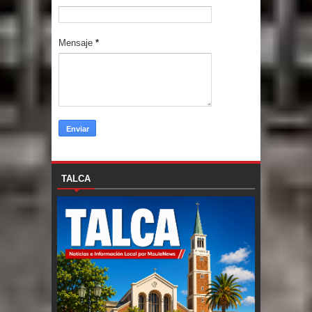
Mensaje
*
TALCA