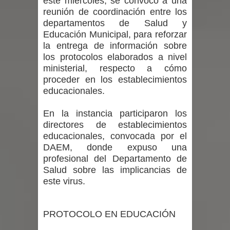
este miércoles, se convocó a una
incentivos a usuarios de PRODESAL
reunión de coordinación entre los
departamentos de Salud y
de la provincia de Linares
Educación Municipal, para reforzar
la entrega de información sobre
Municipalidad de Curicó apuesta a la
los protocolos elaborados a nivel
ministerial, respecto a cómo
innovación en tecnología educativa
proceder en los establecimientos
educacionales.
con nuevas pantallas interactivas del
Colegio El Boldo
En la instancia participaron los
directores de establecimientos
Municipalidad de Curicó inició
educacionales, convocada por el
DAEM, donde expuso una
proceso de vacunación escolar
profesional del Departamento de
Salud sobre las implicancias de
este virus.
PROTOCOLO EN EDUCACIÓN