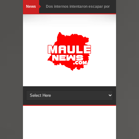
News
Dos internos intentaron escapar por
un forado desde la cárcel de Talca
Temporal obliga a cerrar
anticipadamente la Fiesta del
Chancho en Talca tras caída de
ramas cerca de carpas
Miles llegan a la Plaza de Armas de
Talca en el inicio de la Fiesta del
Chancho 2026
Torneo de Asadores reúne a 13
equipos en la Fiesta del Chancho