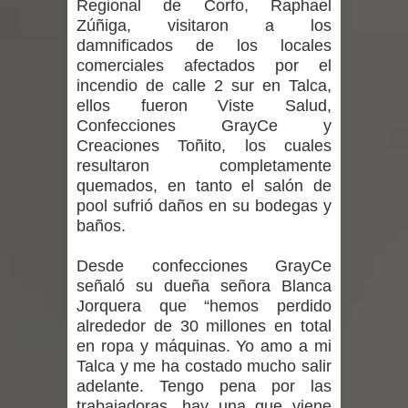
Regional de Corfo, Raphael
desafío guerreros 2026
Zúñiga, visitaron a los
damnificados de los locales
Banda linarense Los Remembers
comerciales afectados por el
incendio de calle 2 sur en Talca,
regresa de Brasil tras impulsar un
ellos fueron Viste Salud,
intercambio musical y pedagógico
Confecciones GrayCe y
Creaciones Toñito, los cuales
con comunidades escolares
resultaron completamente
quemados, en tanto el salón de
Alta positividad en influenza hace que
pool sufrió daños en su bodegas y
baños.
expertos reiteren llamado a
Desde confecciones GrayCe
vacunarse
señaló su dueña señora Blanca
Jorquera que “hemos perdido
Mario Meza endurece críticas contra
alrededor de 30 millones en total
en ropa y máquinas. Yo amo a mi
ministra de Salud por dejar fuera a
Talca y me ha costado mucho salir
adelante. Tengo pena por las
Linares: “No dará la cara”
trabajadoras, hay una que viene