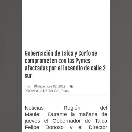
2026 en Talca
Alerta por hantavirus: expertos piden
reforzar medidas y consulta oportuna
Matrimonios Linarenses Celebraron
Gobernación de Talca y Corfo se
comprometen con las Pymes
Bodas de Oro
afectadas por el incendio de calle 2
Departamento Comunal de Salud de
sur
Curicó desarrollará jornada de
Info
diciembre 02, 2019
PROVINCIA DE TALCA
,
Talca
vacunación contra la Influenza y otros
Noticias Región del
virus respiratorios
Maule:
Durante la mañana de
jueves el Gobernador de Talca
Empedrado desarrolló con éxito el
Felipe Donoso y el Director