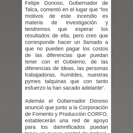
Felipe Donoso, Gobernador de
Talca, comentó en el lugar que “los
Diputado Jorge Guzmán rechaza
motivos de este incendio es
materia de investigación y
proyecto de interconexión eléctrica
tendremos que esperar los
resultados de ella, pero creo que
en la alta cordillera del Maule por su
corresponde hacer un llamado a
que no pueden pagar los costos
impacto ambiental
de las diferencias que puedan
INDAP entregó $189 millones en
tener con el Gobierno, de las
diferencias de ideas, las personas
incentivos a usuarios de PRODESAL
trabajadoras, humildes, nuestras
pymes talquinas que con tanto
de la provincia de Linares
esfuerzo la han sacado adelante”.
Municipalidad de Curicó apuesta a la
Además el Gobernador Donoso
anunció que junto a la Corporación
innovación en tecnología educativa
de Fomento y Producción CORFO,
establecerán una red de apoyo
con nuevas pantallas interactivas del
para los damnificados puedan