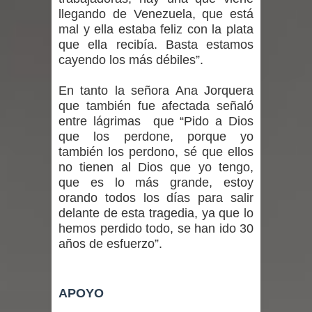
llegando de Venezuela, que está
Seremi de Desarrollo Social y Familia
mal y ella estaba feliz con la plata
que ella recibía. Basta estamos
mantiene despliegue para apoyar a
cayendo los más débiles”.
niños y adolescentes durante la
En tanto la señora Ana Jorquera
emergencia.
que también fue afectada señaló
entre lágrimas que “Pido a Dios
Del anime al K-pop: especialistas U.
que los perdone, porque yo
también los perdono, sé que ellos
de Chile analizan el creciente interés
no tienen al Dios que yo tengo,
que es lo más grande, estoy
por las culturas japonesa y coreana
orando todos los días para salir
delante de esta tragedia, ya que lo
Renuncia del seremi Minvu en el
hemos perdido todo, se han ido 30
años de esfuerzo”.
Maule golpea al Gobierno en medio de
denuncias por viviendas sociales en
APOYO
Talca