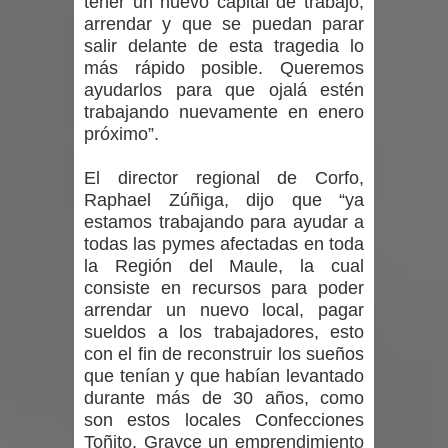
tener un nuevo capital de trabajo,
Colegio El Boldo
arrendar y que se puedan parar
salir delante de esta tragedia lo
Municipalidad de Curicó inició
más rápido posible. Queremos
ayudarlos para que ojalá estén
proceso de vacunación escolar
trabajando nuevamente en enero
próximo”.
Se activa Código Azul en Talca ante
El director regional de Corfo,
las bajas temperaturas
Raphael Zúñiga, dijo que “ya
GORE Maule figura tercero a nivel
estamos trabajando para ayudar a
todas las pymes afectadas en toda
nacional en gasto por viajes y
la Región del Maule, la cual
consiste en recursos para poder
traslados con $133 millones
arrendar un nuevo local, pagar
sueldos a los trabajadores, esto
con el fin de reconstruir los sueños
que tenían y que habían levantado
durante más de 30 años, como
son estos locales Confecciones
Toñito, Grayce un emprendimiento