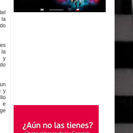
del
 la
ado
nes
 la
s y
ado
un
n y
llo
 e
ige