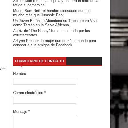
Spider-Man rompe la taquilla y entierra el mito de la
fatiga superheroica
Muere Sam Neill: el hombre dinosaurio que fue
mucho más que Jurassic Park
Un Joven Británico Abandona su Trabajo para Vivir
como Tarzán en la Selva Africana
Actriz de "The Nanny" fue secuestrada por los
extraterrestres.
ArLynn Presser, la mujer que cruzó el mundo para
conocer a sus amigos de Facebook
FORMULARIO DE CONTACTO
igua
Nombre
Correo electrónico
*
Mensaje
*