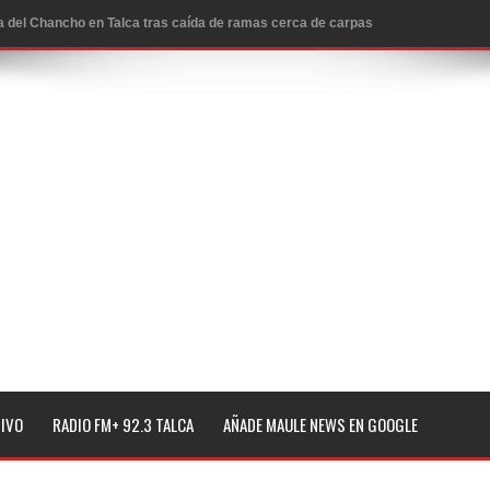
ta del Chancho en Talca tras caída de ramas cerca de carpas
icio de la Fiesta del Chancho 2026
ta del Chancho 2026 en Talca
edidas y consulta oportuna
o
lará jornada de vacunación contra la Influenza y otros
ros 2026
l tras impulsar un intercambio musical y pedagógico con
TIVO
RADIO FM+ 92.3 TALCA
AÑADE MAULE NEWS EN GOOGLE
eiteren llamado a vacunarse