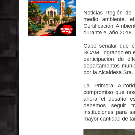
Colegio El Boldo
Noticias Región de
Municipalidad de Curicó inició proceso de vacuna
medio ambiente, el
Certificación Ambien
Se activa Código Azul en Talca ante las bajas te
durante el año 2018 
GORE Maule figura tercero a nivel nacional en gas
Cabe señalar que el 
SCAM, logrando en es
Dos internos intentaron escapar por un forado des
participación de dif
departamentos munici
por la Alcaldesa Sra
La Primera Autor
compromiso que nos
ahora el desafío e
debemos seguir tr
instituciones para 
mayor cantidad de ta