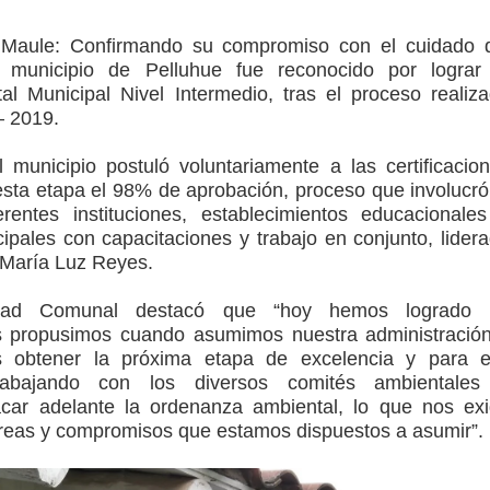
l Maule:
Confirmando su compromiso con el cuidado 
ción escolar
 municipio de Pelluhue fue reconocido por lograr
tal Municipal Nivel Intermedio, tras el proceso realiz
mperaturas
– 2019.
to por viajes y traslados con $133 millones
municipio postuló voluntariamente a las certificacio
ta etapa el 98% de aprobación, proceso que involucró
de la cárcel de Talca
erentes instituciones, establecimientos educacionale
pales con capacitaciones y trabajo en conjunto, lider
. María Luz Reyes.
idad Comunal destacó que “hoy hemos logrado 
 propusimos cuando asumimos nuestra administració
s obtener la próxima etapa de excelencia y para e
abajando con los diversos comités ambientales
sacar adelante la ordenanza ambiental, lo que nos ex
reas y compromisos que estamos dispuestos a asumir”.