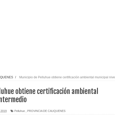
alud por dejar fuera a Linares: “No dará la cara”
espliegue para apoyar a niños y adolescentes durante la
izan el creciente interés por las culturas japonesa y coreana
Gobierno en medio de denuncias por viviendas sociales en
nexión eléctrica en la alta cordillera del Maule por su
UQUENES
/
Municipio de Pelluhue obtiene certificación ambiental municipal nive
luhue obtiene certificación ambiental
arios de PRODESAL de la provincia de Linares
intermedio
n tecnología educativa con nuevas pantallas interactivas del
 2019
Pelluhue
,
PROVINCIA DE CAUQUENES