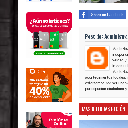
Share on Facebook
Post de: Administr
MauleNews
independi
verdad y 
la comuni
MauleNew
acontecimientos locales, 
esforzamos por ser una vo
participación ciudadana y
MÁS NOTICIAS REGIÓN 