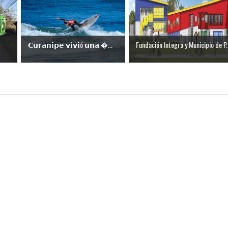
𝗖𝘂𝗿𝗮𝗻𝗶𝗽𝗲 𝘃𝗶𝘃𝗶ó 𝘂𝗻𝗮 ...
Fundación Integra y Municipio de P..