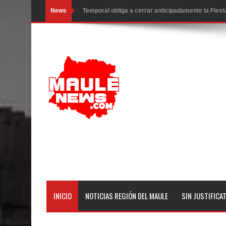
News
Temporal obliga a cerrar anticipadamente la Fies
Miles llegan a la Plaza de Armas de Talca en el in
Torneo de Asadores reúne a 13 equipos en la Fies
Alerta por hantavirus: expertos piden reforzar m
Matrimonios Linarenses Celebraron Bodas de Or
Departamento Comunal de Salud de Curicó desarrol
virus respiratorios
Empedrado desarrolló con éxito el desafío guerre
Banda linarense Los Remembers regresa de Brasi
INICIO
NOTICIAS REGIÓN DEL MAULE
SIN JUSTIFICA
comunidades escolares
Alta positividad en influenza hace que expertos r