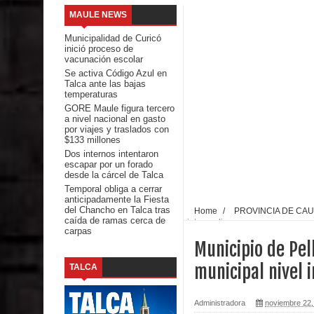
MAULE NEWS
Mario Meza endurece críticas contra ministra de S
Municipalidad de Curicó
inició proceso de
Seremi de Desarrollo Social y Familia mantiene d
vacunación escolar
Se activa Código Azul en
Talca ante las bajas
emergencia.
temperaturas
GORE Maule figura tercero
Del anime al K-pop: especialistas U. de Chile anal
a nivel nacional en gasto
por viajes y traslados con
$133 millones
Renuncia del seremi Minvu en el Maule golpea al 
Dos internos intentaron
escapar por un forado
Talca
desde la cárcel de Talca
Temporal obliga a cerrar
anticipadamente la Fiesta
Diputado Jorge Guzmán rechaza proyecto de interco
del Chancho en Talca tras
Home
/
PROVINCIA DE CA
caída de ramas cerca de
intermedio
carpas
impacto ambiental
Municipio de Pel
INDAP entregó $189 millones en incentivos a usu
municipal nivel 
TALCA
Municipalidad de Curicó apuesta a la innovación e
Administradora
noviembre 22,