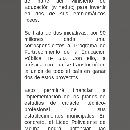
de parte del Ministerio de
Departamento Comunal de Salud de
Educación (Mineduc) para invertir
en dos de sus emblemáticos
Curicó desarrollará jornada de
liceos.
vacunación contra la Influenza y otros
Se trata de dos iniciativas, por 90
millones cada una,
virus respiratorios
correspondientes al Programa de
Empedrado desarrolló con éxito el
Fortalecimiento de la Educación
Pública TP 5.0. Con ello, la
desafío guerreros 2026
turística comuna se transformó en
la única de todo el país en ganar
Banda linarense Los Remembers
dos de estos proyectos.
regresa de Brasil tras impulsar un
Esto permitirá financiar la
implementación de los planes de
intercambio musical y pedagógico
estudios de carácter técnico-
profesional de sus
con comunidades escolares
establecimientos municipales. En
concreto, el Liceo Polivalente de
Alta positividad en influenza hace que
Molina podrá potenciar las