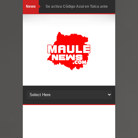
News
Se activa Código Azul en Talca ante
las bajas temperaturas
GORE Maule figura tercero a nivel
nacional en gasto por viajes y
traslados con $133 millones
Dos internos intentaron escapar por
un forado desde la cárcel de Talca
Temporal obliga a cerrar
anticipadamente la Fiesta del
Chancho en Talca tras caída de
ramas cerca de carpas