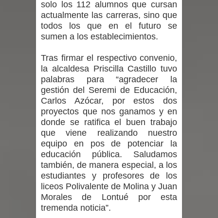
solo los 112 alumnos que cursan
actualmente las carreras, sino que
por las culturas japonesa y coreana
todos los que en el futuro se
sumen a los establecimientos.
Renuncia del seremi Minvu en el
Tras firmar el respectivo convenio,
Maule golpea al Gobierno en medio de
la alcaldesa Priscilla Castillo tuvo
palabras para “agradecer la
denuncias por viviendas sociales en
gestión del Seremi de Educación,
Talca
Carlos Azócar, por estos dos
proyectos que nos ganamos y en
Diputado Jorge Guzmán rechaza
donde se ratifica el buen trabajo
que viene realizando nuestro
proyecto de interconexión eléctrica
equipo en pos de potenciar la
educación pública. Saludamos
en la alta cordillera del Maule por su
también, de manera especial, a los
estudiantes y profesores de los
impacto ambiental
liceos Polivalente de Molina y Juan
Morales de Lontué por esta
INDAP entregó $189 millones en
tremenda noticia”.