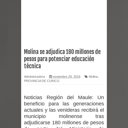
Miles llegan a la Plaza de Armas de
Talca en el inicio de la Fiesta del
Chancho 2026
Torneo de Asadores reúne a 13
Molina se adjudica 180 millones de
pesos para potenciar educación
equipos en la Fiesta del Chancho
técnica
2026 en Talca
Administradora
noviembre 28, 2019
Molina
,
PROVINCIA DE CURICO
Alerta por hantavirus: expertos piden
reforzar medidas y consulta oportuna
Noticias Región del Maule:
Un
beneficio para las generaciones
Matrimonios Linarenses Celebraron
actuales y las venideras recibirá el
municipio molinense tras
Bodas de Oro
adjudicarse 180 millones de pesos