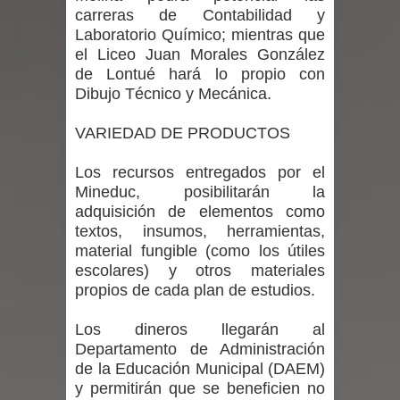
carreras de Contabilidad y
expertos reiteren llamado a
Laboratorio Químico; mientras que
el Liceo Juan Morales González
vacunarse
de Lontué hará lo propio con
Dibujo Técnico y Mecánica.
Mario Meza endurece críticas contra
VARIEDAD DE PRODUCTOS
ministra de Salud por dejar fuera a
Linares: “No dará la cara”
Los recursos entregados por el
Mineduc, posibilitarán la
Seremi de Desarrollo Social y Familia
adquisición de elementos como
textos, insumos, herramientas,
mantiene despliegue para apoyar a
material fungible (como los útiles
escolares) y otros materiales
niños y adolescentes durante la
propios de cada plan de estudios.
emergencia.
Los dineros llegarán al
Departamento de Administración
Del anime al K-pop: especialistas U.
de la Educación Municipal (DAEM)
y permitirán que se beneficien no
de Chile analizan el creciente interés