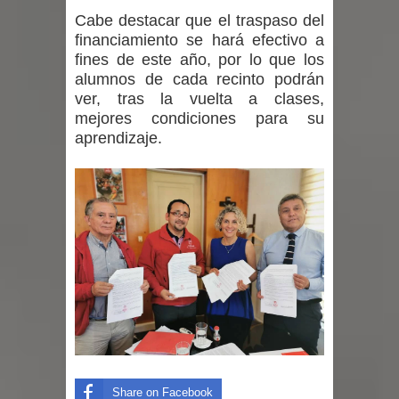
incentivos a usuarios de PRODESAL
Cabe destacar que el traspaso del
financiamiento se hará efectivo a
de la provincia de Linares
fines de este año, por lo que los
alumnos de cada recinto podrán
Municipalidad de Curicó apuesta a la
ver, tras la vuelta a clases,
mejores condiciones para su
innovación en tecnología educativa
aprendizaje.
con nuevas pantallas interactivas del
Colegio El Boldo
Municipalidad de Curicó inició
proceso de vacunación escolar
Share on Facebook