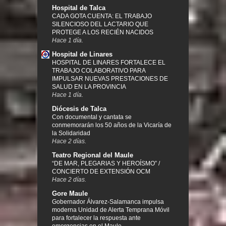
Hospital de Talca
CADA GOTA CUENTA: EL TRABAJO
SILENCIOSO DEL LACTARIO QUE
PROTEGE A LOS RECIÉN NACIDOS
Hace 1 día.
Hospital de Linares
HOSPITAL DE LINARES FORTALECE EL
TRABAJO COLABORATIVO PARA
IMPULSAR NUEVAS PRESTACIONES DE
SALUD EN LA PROVINCIA
Hace 1 día.
Diócesis de Talca
Con documental y cantata se
conmemorarán los 50 años de la Vicaría de
la Solidaridad
Hace 2 días.
Teatro Regional del Maule
“DE MAR, PLEGARIAS Y HEROÍSMO” /
CONCIERTO DE EXTENSIÓN OCM
Hace 2 días.
Gore Maule
Gobernador Álvarez-Salamanca impulsa
moderna Unidad de Alerta Temprana Móvil
para fortalecer la respuesta ante
emergencias en el Maule