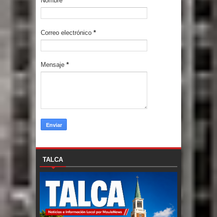
Nombre
Correo electrónico
*
Mensaje
*
TALCA