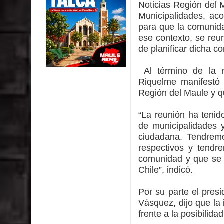
Noticias Región del 
Ballet: La magia de La Cenicienta llegará al Teatr
Municipalidades, aco
Día de la Niñez
para que la comunida
ese contexto, se reun
GORE Maule figura tercero a nivel nacional en gas
de planificar dicha co
Dos internos intentaron escapar por un forado des
Al término de la r
Riquelme manifestó 
Temporal obliga a cerrar anticipadamente la Fies
Región del Maule y q
Miles llegan a la Plaza de Armas de Talca en el in
“La reunión ha tenido
de municipalidades 
Torneo de Asadores reúne a 13 equipos en la Fies
ciudadana. Tendremo
respectivos y tendre
comunidad y que se e
Chile”, indicó.
Por su parte el pres
Vásquez, dijo que la
frente a la posibilida