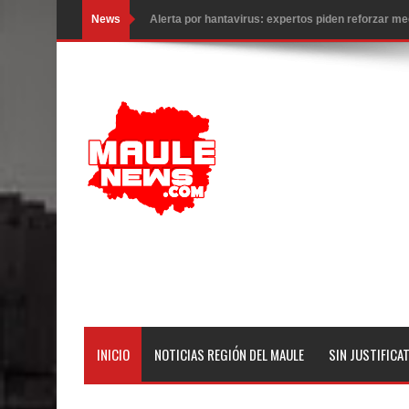
News
Alerta por hantavirus: expertos piden reforzar m
Matrimonios Linarenses Celebraron Bodas de Or
Departamento Comunal de Salud de Curicó desarrol
virus respiratorios
Empedrado desarrolló con éxito el desafío guerre
Banda linarense Los Remembers regresa de Brasi
comunidades escolares
Alta positividad en influenza hace que expertos r
Mario Meza endurece críticas contra ministra de S
INICIO
NOTICIAS REGIÓN DEL MAULE
SIN JUSTIFICA
Seremi de Desarrollo Social y Familia mantiene d
emergencia.