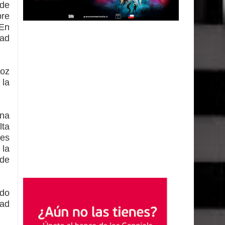
 de
bre
 En
dad
ñoz
 la
ena
lta
les
 la
 de
rdo
dad