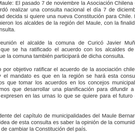
Maule:
El pasado 7 de noviembre la Asociación Chilena
o Regional del Maule en una función especial para celebrar el
rdó realizar una consulta nacional el día 7 de diciem
d decida si quiere una nueva Constitución para Chile.
ieron los alcaldes de la región del Maule, con la finali
to por viajes y traslados con $133 millones
nsulta.
de la cárcel de Talca
eunión el alcalde la comuna de Curicó Javier Mu
que se ha ratificado el acuerdo con los alcaldes de
ta del Chancho en Talca tras caída de ramas cerca de carpas
ue la comuna también participará de dicha consulta.
icio de la Fiesta del Chancho 2026
 por objetivo ratificar el acuerdo de la asociación chil
y el mandato es que en la región se hará esta consu
ta del Chancho 2026 en Talca
s que tomar los acuerdos en los concejos municipa
mos que desarrollar una planificación para difundir a
xpresen en las urnas lo que se quiere para el futuro
idente del capítulo de municipalidades del Maule Berna
 idea de esta consulta es saber la opinión de la comuni
d de cambiar la Constitución del país.