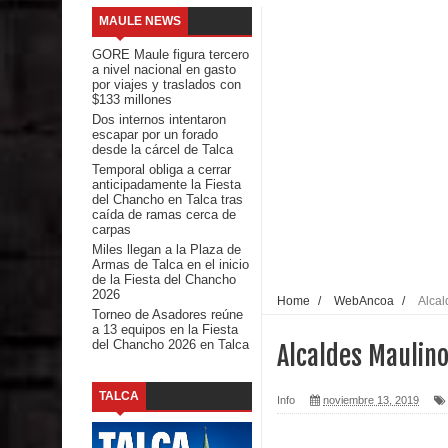
MAULE NEWS
Del anime al K-pop: especialistas U. de Chile anal
GORE Maule figura tercero
a nivel nacional en gasto
Renuncia del seremi Minvu en el Maule golpea al 
por viajes y traslados con
$133 millones
Dos internos intentaron
Talca
escapar por un forado
desde la cárcel de Talca
Diputado Jorge Guzmán rechaza proyecto de interco
Temporal obliga a cerrar
anticipadamente la Fiesta
del Chancho en Talca tras
impacto ambiental
caída de ramas cerca de
carpas
INDAP entregó $189 millones en incentivos a usu
Miles llegan a la Plaza de
Armas de Talca en el inicio
de la Fiesta del Chancho
Municipalidad de Curicó apuesta a la innovación e
2026
Home
/
WebAncoa
/
Alcal
Torneo de Asadores reúne
a 13 equipos en la Fiesta
Colegio El Boldo
del Chancho 2026 en Talca
Alcaldes Maulino
Seremi de Desarrollo Social y Familia lanzó en e
TALCA
Info
noviembre 13, 2019
Saludables 2026