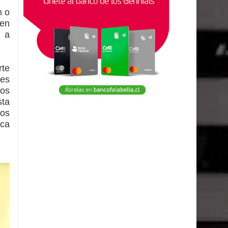
n o
 en
e a
rte
les
os
sta
los
ica