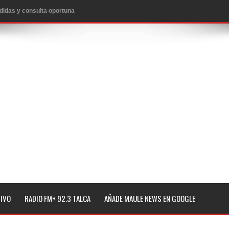
edidas y consulta oportuna
o
lará jornada de vacunación contra la Influenza y otros
ros 2026
l tras impulsar un intercambio musical y pedagógico con
eiteren llamado a vacunarse
alud por dejar fuera a Linares: “No dará la cara”
TIVO
RADIO FM+ 92.3 TALCA
AÑADE MAULE NEWS EN GOOGLE
espliegue para apoyar a niños y adolescentes durante la