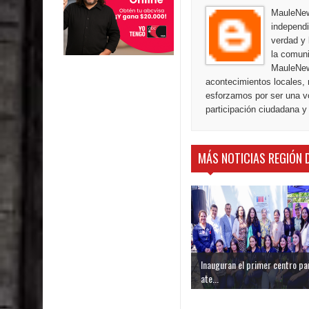
MauleNews
independi
verdad y 
la comuni
MauleNew
acontecimientos locales, 
esforzamos por ser una vo
participación ciudadana y
MÁS NOTICIAS REGIÓN 
Inauguran el primer centro pa
ate...