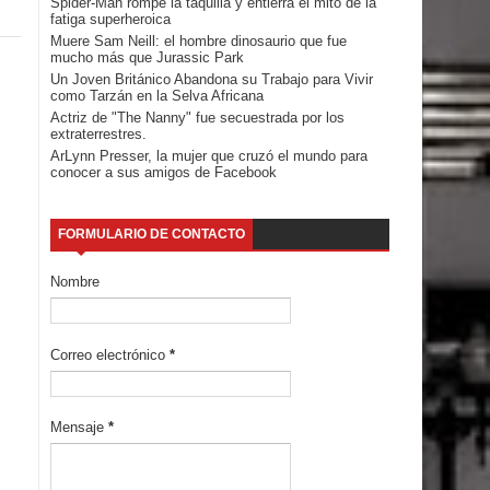
Spider-Man rompe la taquilla y entierra el mito de la
fatiga superheroica
Muere Sam Neill: el hombre dinosaurio que fue
mucho más que Jurassic Park
Un Joven Británico Abandona su Trabajo para Vivir
como Tarzán en la Selva Africana
Actriz de "The Nanny" fue secuestrada por los
extraterrestres.
ArLynn Presser, la mujer que cruzó el mundo para
conocer a sus amigos de Facebook
FORMULARIO DE CONTACTO
Nombre
Correo electrónico
*
Mensaje
*