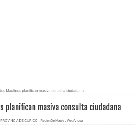
izan el creciente interés por las culturas japonesa y coreana
Gobierno en medio de denuncias por viviendas sociales en
nexión eléctrica en la alta cordillera del Maule por su
arios de PRODESAL de la provincia de Linares
n tecnología educativa con nuevas pantallas interactivas del
des Maulinos planifican masiva consulta ciudadana
s planifican masiva consulta ciudadana
l Maule el Fondo Concursable de Promoción de Entornos
PROVINCIA DE CURICO
,
RegionDelMaule
,
WebAncoa