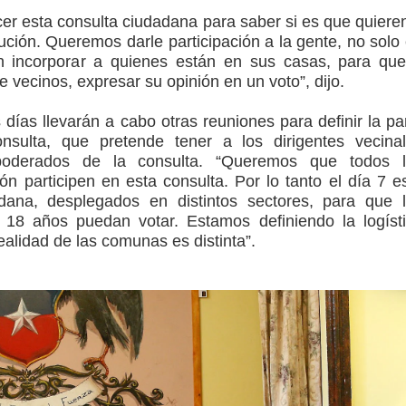
r esta consulta ciudadana para saber si es que quiere
ución. Queremos darle participación a la gente, no solo
én incorporar a quienes están en sus casas, para qu
de vecinos, expresar su opinión en un voto”, dijo.
días llevarán a cabo otras reuniones para definir la pa
onsulta, que pretende tener a los dirigentes vecina
oderados de la consulta. “Queremos que todos l
ón participen en esta consulta. Por lo tanto el día 7 e
dana, desplegados en distintos sectores, para que 
18 años puedan votar. Estamos definiendo la logíst
ealidad de las comunas es distinta”.