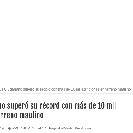
arios de PRODESAL de la provincia de Linares
n tecnología educativa con nuevas pantallas interactivas del
l Maule el Fondo Concursable de Promoción de Entornos
o Regional del Maule en una función especial para celebrar el
us Ciudadano superó su récord con más de 10 mil atenciones en terreno maulino
to por viajes y traslados con $133 millones
no superó su récord con más de 10 mil
de la cárcel de Talca
erreno maulino
ta del Chancho en Talca tras caída de ramas cerca de carpas
019
PROVINCIA DE TALCA
,
RegionDelMaule
,
WebAncoa