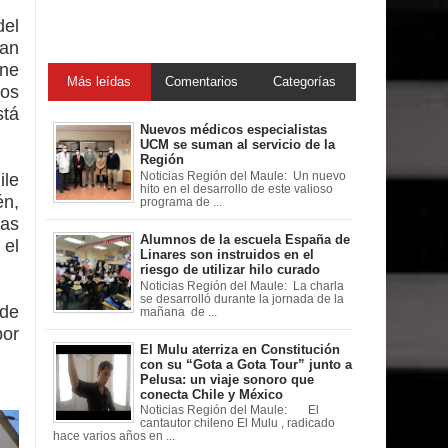
del
uan
ene
Más leídas
Comentarios
Categorías
nos
stá
Nuevos médicos especialistas
UCM se suman al servicio de la
Región
ile
Noticias Región del Maule: Un nuevo
hito en el desarrollo de este valioso
én,
programa de ...
ias
Alumnos de la escuela España de
 el
Linares son instruidos en el
riesgo de utilizar hilo curado
Noticias Región del Maule: La charla
se desarrolló durante la jornada de la
 de
mañana de ...
por
El Mulu aterriza en Constitución
con su “Gota a Gota Tour” junto a
Pelusa: un viaje sonoro que
conecta Chile y México
Noticias Región del Maule: El
cantautor chileno El Mulu , radicado
hace varios años en ...