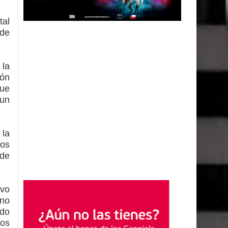
tal
de
 la
ión
fue
 un
 la
tos
 de
ivo
 no
ndo
ios