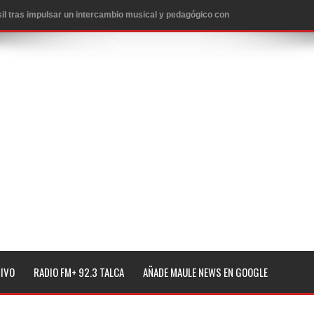
l tras impulsar un intercambio musical y pedagógico con
eiteren llamado a vacunarse
alud por dejar fuera a Linares: “No dará la cara”
espliegue para apoyar a niños y adolescentes durante la
izan el creciente interés por las culturas japonesa y coreana
Gobierno en medio de denuncias por viviendas sociales en
TIVO
RADIO FM+ 92.3 TALCA
AÑADE MAULE NEWS EN GOOGLE
nexión eléctrica en la alta cordillera del Maule por su