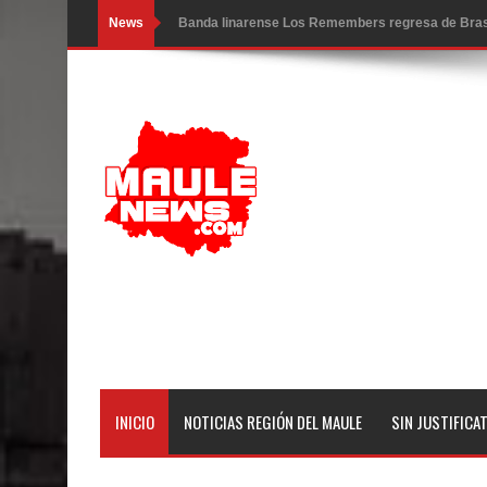
News
Banda linarense Los Remembers regresa de Brasi
comunidades escolares
Alta positividad en influenza hace que expertos r
Mario Meza endurece críticas contra ministra de S
Seremi de Desarrollo Social y Familia mantiene d
emergencia.
Del anime al K-pop: especialistas U. de Chile anal
Renuncia del seremi Minvu en el Maule golpea al 
Talca
INICIO
NOTICIAS REGIÓN DEL MAULE
SIN JUSTIFICA
Diputado Jorge Guzmán rechaza proyecto de interco
impacto ambiental