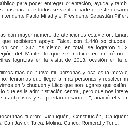
 público para poder entregar orientación, ayuda y tamb
rsonas para que todos se sientan parte de este desarro
 Intendente Pablo Milad y el Presidente Sebastián Piñer
as con mayor número de atenciones estuvieron: Linar
que recibieron apoyo; Talca, con 1.448 solicitudes
ción con 1.347. Asimismo, en total, se lograron 10.
egión del Maule, lo que se traduce en un récord
ifras logradas en la visita de 2018, ocasión en la 
dimos más de nueve mil personas y esa es la meta 
o, teníamos que llegar a más personas y resolver 
vimos en Vichuquén y Llico que son lugares que están
lo que es la administración central, pero que nos inter
us objetivos y se puedan desarrollar”, añadió el voc
ecorridas fueron: Vichuquén, Constitución, Cauquen
es, San Javier, Talca, Molina, Curicó, Romeral y Teno.