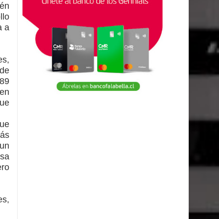
ién
llo
a a
es,
 de
289
 en
que
que
más
 un
esa
ero
es,