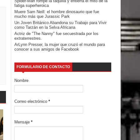
Spider-Man rompe la taquilla y entierra el mito de la
fatiga superheroica
Muere Sam Neill: el hombre dinosaurio que fue
mucho más que Jurassic Park
Un Joven Británico Abandona su Trabajo para Vivir
como Tarzán en la Selva Africana
Actriz de "The Nanny" fue secuestrada por los
extraterrestres.
ArLynn Presser, la mujer que cruzó el mundo para
conocer a sus amigos de Facebook
FORMULARIO DE CONTACTO
Nombre
Correo electrónico
*
Mensaje
*