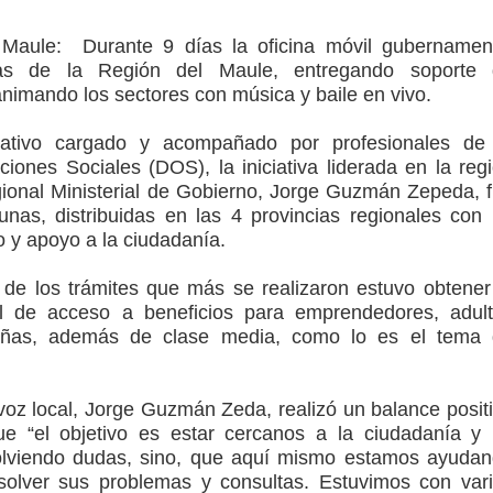
icio de la Fiesta del Chancho 2026
l Maule:
Durante 9 días la oficina móvil gubernamen
ta del Chancho 2026 en Talca
as de la Región del Maule, entregando soporte 
animando los sectores con música y baile en vivo.
edidas y consulta oportuna
mativo cargado y acompañado por profesionales de
o
ciones Sociales (DOS), la iniciativa liderada en la reg
gional Ministerial de Gobierno, Jorge Guzmán Zepeda, 
lará jornada de vacunación contra la Influenza y otros
nas, distribuidas en las 4 provincias regionales con
o y apoyo a la ciudadanía.
 de los trámites que más se realizaron estuvo obtener
ros 2026
al de acceso a beneficios para emprendedores, adul
iñas, además de clase media, como lo es el tema
voz local, Jorge Guzmán Zeda, realizó un balance posit
ue “el objetivo es estar cercanos a la ciudadanía y
olviendo dudas, sino, que aquí mismo estamos ayuda
olver sus problemas y consultas. Estuvimos con var