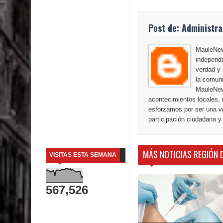
Post de: Administr
MauleNews
independi
verdad y 
la comuni
MauleNew
acontecimientos locales, 
esforzamos por ser una vo
participación ciudadana y
MÁS NOTICIAS REGIÓN 
VISITAS ESTA SEMANA
567,526