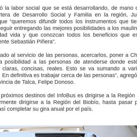
 la labor social que se está desarrollando, de mano 
tera de Desarrollo Social y Familia en la región, J
que “queremos difundir todos los instrumentos que ti
seguir entregando las mejores posibilidades a los mauli
idad vida y que conozcan todos los beneficios que e
ente Sebastián Piñera”.
ado al servicio de las personas, acercarlos, poner a Ch
a posibilidad a las personas de atenderse donde est
 claras, concisas, reales. Esto se va sumando a var
. En definitiva es trabajar cerca de las personas”, agregó
vincia de Talca, Felipe Donoso.
róximos destinos del InfoBus es dirigirse a la Región
rmente dirigirse a la Región del Biobío, hasta pasar 
así completar su gira anual por el país.