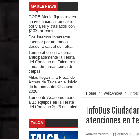
MAULE NEWS
INDAP entregó $189 millones en incentivos a usu
GORE Maule figura tercero
a nivel nacional en gasto
Municipalidad de Curicó apuesta a la innovación e
por viajes y traslados con
$133 millones
Dos internos intentaron
Colegio El Boldo
escapar por un forado
desde la cárcel de Talca
Seremi de Desarrollo Social y Familia lanzó en e
Temporal obliga a cerrar
anticipadamente la Fiesta
del Chancho en Talca tras
Saludables 2026
caída de ramas cerca de
carpas
Ballet: La magia de La Cenicienta llegará al Teatr
Miles llegan a la Plaza de
Armas de Talca en el inicio
de la Fiesta del Chancho
Día de la Niñez
2026
Home
/
WebAncoa
/
InfoB
Torneo de Asadores reúne
a 13 equipos en la Fiesta
GORE Maule figura tercero a nivel nacional en gas
del Chancho 2026 en Talca
InfoBus Ciudada
Dos internos intentaron escapar por un forado des
atenciones en t
TALCA
Temporal obliga a cerrar anticipadamente la Fies
Administradora
octubre 15, 2