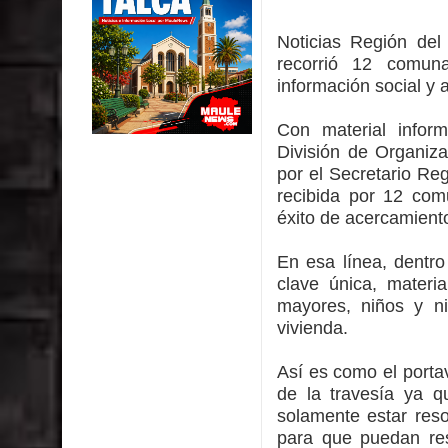
Miles llegan a la Plaza de Armas de Talca en el in
Noticias Región de
Torneo de Asadores reúne a 13 equipos en la Fies
recorrió 12 comun
información social y 
Alerta por hantavirus: expertos piden reforzar m
Con material infor
Matrimonios Linarenses Celebraron Bodas de Or
División de Organiza
por el Secretario Re
Departamento Comunal de Salud de Curicó desarrol
recibida por 12 comu
éxito de acercamient
virus respiratorios
En esa línea, dentro
Empedrado desarrolló con éxito el desafío guerre
clave única, materi
mayores, niños y n
vivienda.
Así es como el porta
de la travesía ya q
solamente estar res
para que puedan res