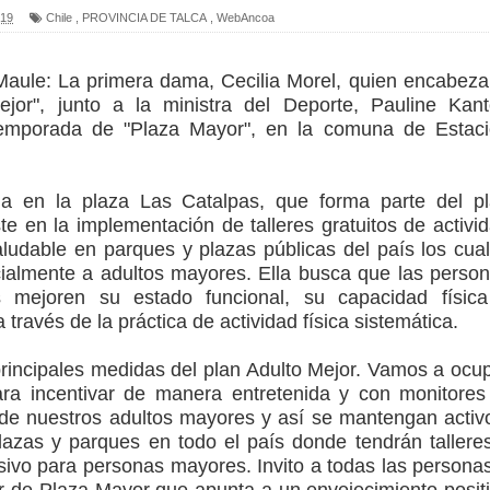
arios de PRODESAL de la provincia de Linares
019
Chile
,
PROVINCIA DE TALCA
,
WebAncoa
n tecnología educativa con nuevas pantallas interactivas del
 Maule:
La primera dama, Cecilia Morel, quien encabeza
jor", junto a la ministra del Deporte, Pauline Kant
temporada de "Plaza Mayor", en la comuna de Estac
ción escolar
mperaturas
zada en la plaza Las Catalpas, que forma parte del p
te en la implementación de talleres gratuitos de activi
saludable en parques y plazas públicas del país los cua
cialmente a adultos mayores. Ella busca que las perso
mejoren su estado funcional, su capacidad física
 través de la práctica de actividad física sistemática.
principales medidas del plan Adulto Mejor. Vamos a ocu
ara incentivar de manera entretenida y con monitores
re de nuestros adultos mayores y así se mantengan activ
azas y parques en todo el país donde tendrán tallere
usivo para personas mayores. Invito a todas las persona
par de Plaza Mayor que apunta a un envejecimiento posit