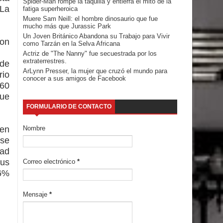
Spider-Man rompe la taquilla y entierra el mito de la
 La
fatiga superheroica
Muere Sam Neill: el hombre dinosaurio que fue
mucho más que Jurassic Park
Un Joven Británico Abandona su Trabajo para Vivir
son
como Tarzán en la Selva Africana
Actriz de "The Nanny" fue secuestrada por los
extraterrestres.
 de
ArLynn Presser, la mujer que cruzó el mundo para
rio
conocer a sus amigos de Facebook
 60
que
FORMULARIO DE CONTACTO
 en
Nombre
 se
dad
sus
Correo electrónico
*
,6%
Mensaje
*