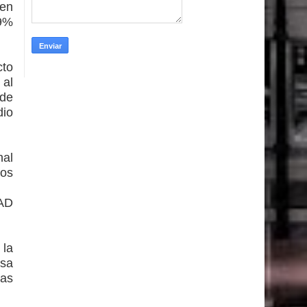
 en
,9%
cto
 al
 de
dio
nal
ios
D
 la
esa
nas