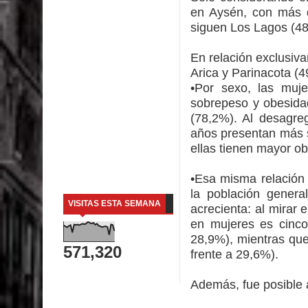
en Aysén, con más 
siguen Los Lagos (4
En relación exclusiv
Arica y Parinacota (4
•Por sexo, las muj
sobrepeso y obesida
(78,2%). Al desagre
años presentan más 
ellas tienen mayor o
•Esa misma relación
la población genera
VISITAS ESTA SEMANA
acrecienta: al mirar 
en mujeres es cinc
28,9%), mientras que
571,320
frente a 29,6%).
Además, fue posible 