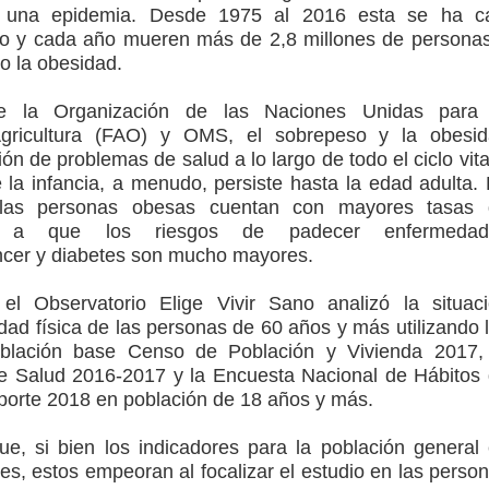
una epidemia. Desde 1975 al 2016 esta se ha ca
ndo y cada año mueren más de 2,8 millones de persona
o la obesidad.
e la Organización de las Naciones Unidas para 
Agricultura (FAO) y OMS, el sobrepeso y la obesi
ón de problemas de salud a lo largo de todo el ciclo vita
e la infancia, a menudo, persiste hasta la edad adulta.
, las personas obesas cuentan con mayores tasas 
do a que los riesgos de padecer enfermedad
ncer y diabetes son mucho mayores.
el Observatorio Elige Vivir Sano analizó la situac
vidad física de las personas de 60 años y más utilizando 
blación base Censo de Población y Vivienda 2017,
e Salud 2016-2017 y la Encuesta Nacional de Hábitos
eporte 2018 en población de 18 años y más.
que, si bien los indicadores para la población general
es, estos empeoran al focalizar el estudio en las perso