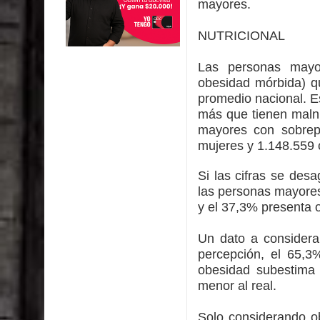
mayores.
E
NUTRICIONAL
Las personas mayo
obesidad mórbida) q
promedio nacional. E
más que tienen malnu
mayores con sobrep
mujeres y 1.148.559
Si las cifras se des
las personas mayores
y el 37,3% presenta 
Un dato a considera
percepción, el 65,
obesidad subestima 
menor al real.
Solo considerando ob