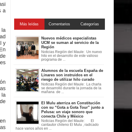
si
s a
Más leídas
Comentarios
Categorías
la
dad
Nuevos médicos especialistas
l y
UCM se suman al servicio de la
Región
 En
Noticias Región del Maule: Un nuevo
de
hito en el desarrollo de este valioso
programa de ...
es
Alumnos de la escuela España de
Linares son instruidos en el
riesgo de utilizar hilo curado
ión
Noticias Región del Maule: La charla
las
se desarrolló durante la jornada de la
mañana de ...
 la
 de
El Mulu aterriza en Constitución
con su “Gota a Gota Tour” junto a
Pelusa: un viaje sonoro que
conecta Chile y México
 en
Noticias Región del Maule: El
cantautor chileno El Mulu , radicado
nas
hace varios años en ...