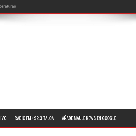
to por viajes y traslados con $133 millones
de la cárcel de Talca
ta del Chancho en Talca tras caída de ramas cerca de carpas
icio de la Fiesta del Chancho 2026
ta del Chancho 2026 en Talca
edidas y consulta oportuna
o
lará jornada de vacunación contra la Influenza y otros
TIVO
RADIO FM+ 92.3 TALCA
AÑADE MAULE NEWS EN GOOGLE
ros 2026
l tras impulsar un intercambio musical y pedagógico con