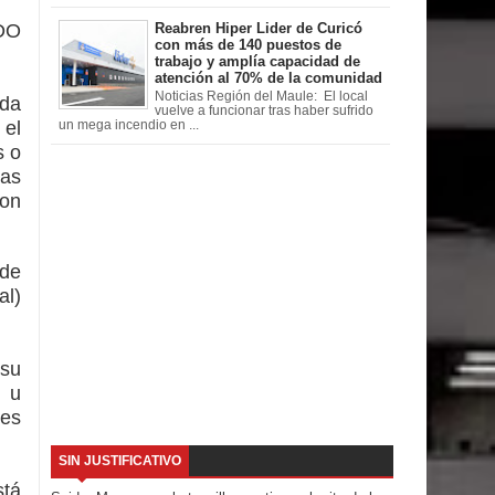
O
Reabren Hiper Lider de Curicó
con más de 140 puestos de
trabajo y amplía capacidad de
atención al 70% de la comunidad
Noticias Región del Maule: El local
da
vuelve a funcionar tras haber sufrido
 el
un mega incendio en ...
s o
nas
son
 de
al)
 su
o u
 es
SIN JUSTIFICATIVO
stá