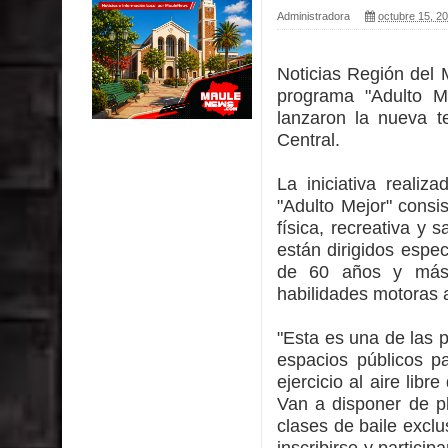
INDAP entregó $189 millones en incentivos a usu
Administradora
octubre 15, 2
Municipalidad de Curicó apuesta a la innovación e
Noticias Región del
Colegio El Boldo
programa "Adulto Me
lanzaron la nueva 
Municipalidad de Curicó inició proceso de vacuna
Central.
Se activa Código Azul en Talca ante las bajas te
La iniciativa reali
"Adulto Mejor" consis
física, recreativa y 
están dirigidos espe
de 60 años y más 
habilidades motoras a
"Esta es una de las 
espacios públicos p
ejercicio al aire lib
Van a disponer de pl
clases de baile excl
inscribirse y partici