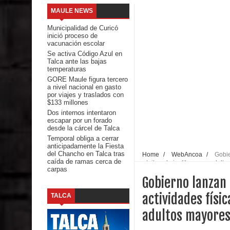
MAULE NEWS
comunidades escolares
Municipalidad de Curicó
inició proceso de
Alta positividad en influenza hace que expertos r
vacunación escolar
Se activa Código Azul en
Talca ante las bajas
Mario Meza endurece críticas contra ministra de S
temperaturas
GORE Maule figura tercero
Seremi de Desarrollo Social y Familia mantiene d
a nivel nacional en gasto
por viajes y traslados con
$133 millones
emergencia.
Dos internos intentaron
escapar por un forado
Del anime al K-pop: especialistas U. de Chile anal
desde la cárcel de Talca
Temporal obliga a cerrar
anticipadamente la Fiesta
Renuncia del seremi Minvu en el Maule golpea al 
del Chancho en Talca tras
Home
/
WebAncoa
/
Gobie
caída de ramas cerca de
gratuitas al aire libre para adult
carpas
Talca
Gobierno lanzan
Diputado Jorge Guzmán rechaza proyecto de interco
actividades físic
TALCA
adultos mayore
impacto ambiental