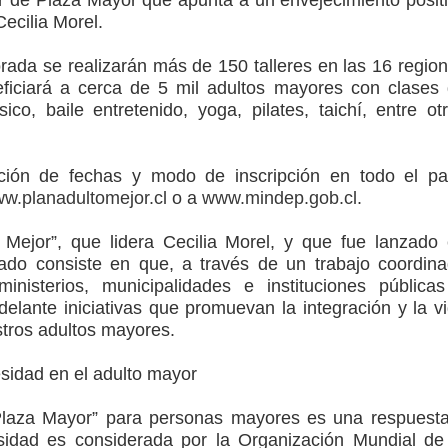
Cecilia Morel.
ada se realizarán más de 150 talleres en las 16 regio
eficiará a cerca de 5 mil adultos mayores con clases
ico, baile entretenido, yoga, pilates, taichí, entre ot
ión de fechas y modo de inscripción en todo el pa
w.planadultomejor.cl
o a
www.mindep.gob.cl
.
 Mejor”, que lidera Cecilia Morel, y que fue lanzado
ado consiste en que, a través de un trabajo coordin
ministerios, municipalidades e instituciones pública
delante iniciativas que promuevan la integración y la v
stros adultos mayores.
esidad en el adulto mayor
Plaza Mayor” para personas mayores es una respuest
esidad es considerada por la Organización Mundial de