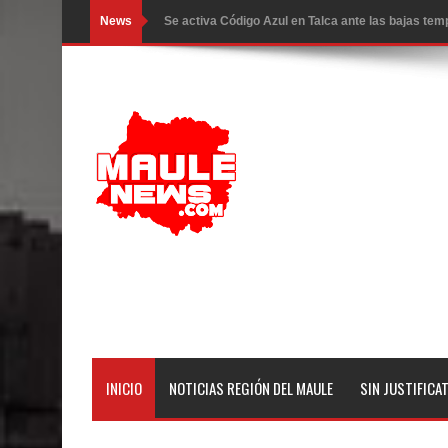
News
GORE Maule figura tercero a nivel nacional en gas
Dos internos intentaron escapar por un forado des
Temporal obliga a cerrar anticipadamente la Fies
Miles llegan a la Plaza de Armas de Talca en el in
Torneo de Asadores reúne a 13 equipos en la Fies
Alerta por hantavirus: expertos piden reforzar m
Matrimonios Linarenses Celebraron Bodas de Or
Departamento Comunal de Salud de Curicó desarrol
virus respiratorios
INICIO
NOTICIAS REGIÓN DEL MAULE
SIN JUSTIFICA
Empedrado desarrolló con éxito el desafío guerre
Banda linarense Los Remembers regresa de Brasi