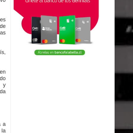
nes
 de
ras
ís,
 en
ado
s y
ida
a a
 la