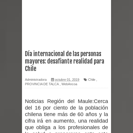
Chancho 2026
Torneo de Asadores reúne a 13
equipos en la Fiesta del Chancho
2026 en Talca
Día internacional de las personas
mayores: desafiante realidad para
Alerta por hantavirus: expertos piden
Chile
reforzar medidas y consulta oportuna
Administradora
octubre 01, 2019
Chile
,
PROVINCIA DE TALCA
,
WebAncoa
Matrimonios Linarenses Celebraron
Bodas de Oro
Noticias Región del Maule:
Cerca
del 16 por ciento de la población
Departamento Comunal de Salud de
chilena tiene más de 60 años y la
cifra irá en aumento, una realidad
Curicó desarrollará jornada de
que obliga a los profesionales de