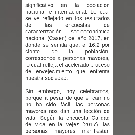
significativo en la población
Mario Meza endurece críticas contra
nacional e internacional. Lo cual
se ve reflejado en los resultados
ministra de Salud por dejar fuera a
de las encuestas de
caracterización socioeconómica
Linares: “No dará la cara”
nacional (Casen) del año 2017, en
donde se señala que, el 16.2 por
Seremi de Desarrollo Social y Familia
ciento de la población,
mantiene despliegue para apoyar a
corresponde a personas mayores,
lo cual refleja el acelerado proceso
niños y adolescentes durante la
de envejecimiento que enfrenta
nuestra sociedad.
emergencia.
Sin embargo, hoy celebramos,
Del anime al K-pop: especialistas U.
porque a pesar de que el camino
no ha sido fácil, las personas
de Chile analizan el creciente interés
mayores nos dan una lección de
vida. Según la encuesta Calidad
por las culturas japonesa y coreana
de Vida en la Vejez (2017), las
personas mayores manifiestan
Renuncia del seremi Minvu en el