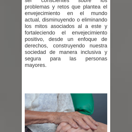
ser conscientes sobre los
Municipalidad de Curicó apuesta a la
problemas y retos que plantea el
envejecimiento en el mundo
innovación en tecnología educativa
actual, disminuyendo o eliminando
los mitos asociados al a este y
con nuevas pantallas interactivas del
fortaleciendo el envejecimiento
positivo, desde un enfoque de
Colegio El Boldo
derechos, construyendo nuestra
sociedad de manera inclusiva y
Municipalidad de Curicó inició
segura para las personas
proceso de vacunación escolar
mayores.