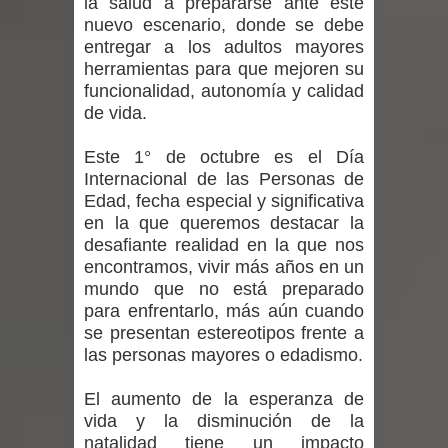
la salud a prepararse ante este
vacunación contra la Influenza y otros
nuevo escenario, donde se debe
entregar a los adultos mayores
virus respiratorios
herramientas para que mejoren su
funcionalidad, autonomía y calidad
Empedrado desarrolló con éxito el
de vida.
desafío guerreros 2026
Este 1° de octubre es el Día
Banda linarense Los Remembers
Internacional de las Personas de
Edad, fecha especial y significativa
regresa de Brasil tras impulsar un
en la que queremos destacar la
desafiante realidad en la que nos
intercambio musical y pedagógico
encontramos, vivir más años en un
mundo que no está preparado
con comunidades escolares
para enfrentarlo, más aún cuando
se presentan estereotipos frente a
Alta positividad en influenza hace que
las personas mayores o edadismo.
expertos reiteren llamado a
El aumento de la esperanza de
vida y la disminución de la
vacunarse
natalidad tiene un impacto