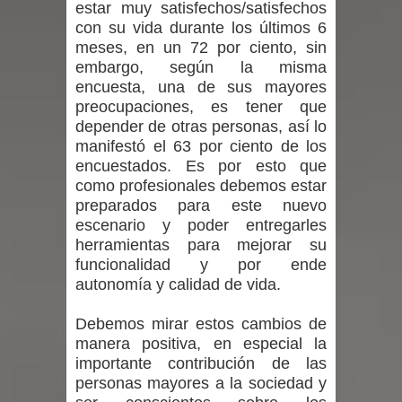
estar muy satisfechos/satisfechos
con su vida durante los últimos 6
Maule golpea al Gobierno en medio de
meses, en un 72 por ciento, sin
embargo, según la misma
denuncias por viviendas sociales en
encuesta, una de sus mayores
preocupaciones, es tener que
Talca
depender de otras personas, así lo
manifestó el 63 por ciento de los
Diputado Jorge Guzmán rechaza
encuestados. Es por esto que
proyecto de interconexión eléctrica
como profesionales debemos estar
preparados para este nuevo
en la alta cordillera del Maule por su
escenario y poder entregarles
herramientas para mejorar su
impacto ambiental
funcionalidad y por ende
autonomía y calidad de vida.
INDAP entregó $189 millones en
Debemos mirar estos cambios de
incentivos a usuarios de PRODESAL
manera positiva, en especial la
importante contribución de las
de la provincia de Linares
personas mayores a la sociedad y