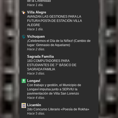
de la Chilenidad
Hace 1 día.
Villa Alegre
AVANZAN LAS GESTIONES PARA LA
FUTURA POSTA DE ESTACIÓN VILLA
ALEGRE
Hace 1 día.
Vichuquen
¡Celebremos el Día de la Niñez! (Cambio de
lugar: Gimnasio de Aquelarre)
Hace 2 días.
Sagrada Familia
183 COMPUTADORES PARA
ESTUDIANTES DE 7° BÁSICO DE
SAGRADA FAMILIA
Hace 3 días.
Longaví
Con trabajo y gestión, el Municipio de
Longaví impulsa junto a SERVIU la
pavimentación de Villa San Lorenzo
Hace 4 días.
Licantén
2do Concurso Literario «Poesía de Rokha»
Hace 5 días.