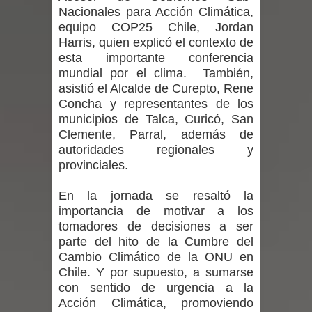
Nacionales para Acción Climática,
denuncias por viviendas sociales en
equipo COP25 Chile, Jordan
Harris, quien explicó el contexto de
Talca
esta importante conferencia
mundial por el clima. También,
Diputado Jorge Guzmán rechaza
asistió el Alcalde de Curepto, Rene
Concha y representantes de los
proyecto de interconexión eléctrica
municipios de Talca, Curicó, San
en la alta cordillera del Maule por su
Clemente, Parral, además de
autoridades regionales y
impacto ambiental
provinciales.
INDAP entregó $189 millones en
En la jornada se resaltó la
importancia de motivar a los
incentivos a usuarios de PRODESAL
tomadores de decisiones a ser
parte del hito de la Cumbre del
de la provincia de Linares
Cambio Climático de la ONU en
Chile. Y por supuesto, a sumarse
Municipalidad de Curicó apuesta a la
con sentido de urgencia a la
Acción Climática, promoviendo
innovación en tecnología educativa