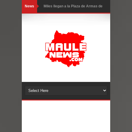
News
Torneo de Asadores reúne a 13
equipos en la Fiesta del Chancho
2026 en Talca
Alerta por hantavirus: expertos piden
reforzar medidas y consulta oportuna
Matrimonios Linarenses Celebraron
Bodas de Oro
Departamento Comunal de Salud de
Curicó desarrollará jornada de
vacunación contra la Influenza y otros
virus respiratorios