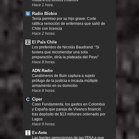
muda a los fundos chilenos
Hace 1 hora.
Radio Bíobio
Tenía permiso por su hijo grave: Corte
ratifica remoción de enfermera que salió de
Chile con licencia
Hace 2 horas.
El País Chile
Los preferidos de Nicolás Baudrand: “Si
tuviera que recomendar una sola
preparación, diría la plateada del Peyo”
Hace 8 horas.
ADN Radio
Carabineros de Buin captura a sujeto
prófugo de la justicia e incauta múltiple
armamento en su domicilio
Hace 8 horas.
Ciper
Caso Fundamenta: los gastos en Colombia
y España que pareja de Vivanco financió
tras depósito de $13 millones ordenado por
Lagos
Hace 9 horas.
Ex-Ante
Las fuertes aprensiones de las FFAA a que