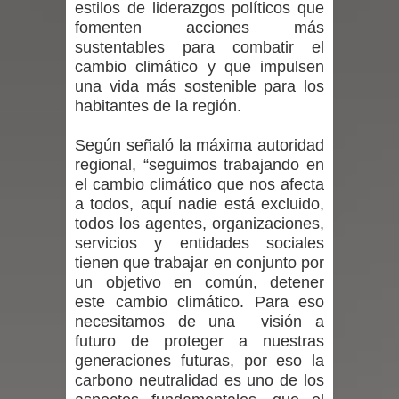
estilos de liderazgos políticos que
fomenten acciones más
con nuevas pantallas interactivas del
sustentables para combatir el
cambio climático y que impulsen
Colegio El Boldo
una vida más sostenible para los
habitantes de la región.
Municipalidad de Curicó inició
Según señaló la máxima autoridad
proceso de vacunación escolar
regional, “seguimos trabajando en
Se activa Código Azul en Talca ante
el cambio climático que nos afecta
a todos, aquí nadie está excluido,
las bajas temperaturas
todos los agentes, organizaciones,
servicios y entidades sociales
GORE Maule figura tercero a nivel
tienen que trabajar en conjunto por
un objetivo en común, detener
nacional en gasto por viajes y
este cambio climático. Para eso
necesitamos de una visión a
traslados con $133 millones
futuro de proteger a nuestras
generaciones futuras, por eso la
Dos internos intentaron escapar por
carbono neutralidad es uno de los