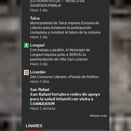
ESTUDIANTES DE 7° BÁSICO DE
SAGRADA FAMILIA
Hace 1 día.
Talca
Municipalidad de Talca impulsa Escuela de
Líderes para fortalecer la participación
ciudadana y construir el futuro de la comuna
Hace 1 día.
Longaví
Con trabajo y gestión, el Municipio de
Longaví impulsa junto a SERVIU la
pavimentación de Villa San Lorenzo
Hace 1 día.
Licantén
2do Concurso Literario «Poesía de Rokha»
Hace 2 días.
San Rafael
𝗦𝗮𝗻 𝗥𝗮𝗳𝗮𝗲𝗹 𝗳𝗼𝗿𝘁𝗮𝗹𝗲𝗰𝗲 𝗿𝗲𝗱𝗲𝘀 𝗱𝗲 𝗮𝗽𝗼𝘆𝗼
𝗽𝗮𝗿𝗮 𝗹𝗮 𝘀𝗮𝗹𝘂𝗱 𝗶𝗻𝗳𝗮𝗻𝘁𝗶𝗹 𝗰𝗼𝗻 𝘃𝗶𝘀𝗶𝘁𝗮 𝗮
𝗖𝗢𝗔𝗡𝗜𝗤𝗨𝗘𝗠
Hace 1 semana.
Mostrar todo
LINARES