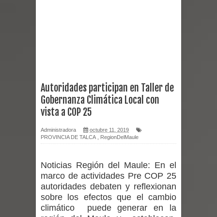
Empedrado desarrolló con éxito el
desafío guerreros 2026
Banda linarense Los Remembers
regresa de Brasil tras impulsar un
Autoridades participan en Taller de
Gobernanza Climática Local con
intercambio musical y pedagógico
vista a COP 25
con comunidades escolares
Administradora
octubre 11, 2019
PROVINCIA DE TALCA
,
RegionDelMaule
Alta positividad en influenza hace que
expertos reiteren llamado a
Noticias Región del Maule:
En el
marco de actividades Pre COP 25
vacunarse
autoridades debaten y reflexionan
sobre los efectos que el cambio
Mario Meza endurece críticas contra
climático puede generar en la