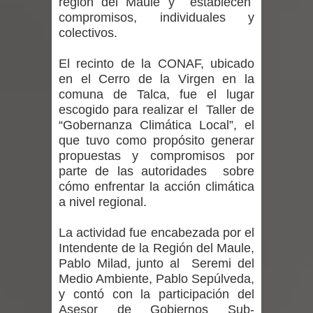
región del Maule y establecen
ministra de Salud por dejar fuera a
compromisos, individuales y
colectivos.
Linares: “No dará la cara”
El recinto de la CONAF, ubicado
Seremi de Desarrollo Social y Familia
en el Cerro de la Virgen en la
comuna de Talca, fue el lugar
mantiene despliegue para apoyar a
escogido para realizar el Taller de
niños y adolescentes durante la
“Gobernanza Climática Local”, el
que tuvo como propósito generar
emergencia.
propuestas y compromisos por
parte de las autoridades sobre
Del anime al K-pop: especialistas U.
cómo enfrentar la acción climática
a nivel regional.
de Chile analizan el creciente interés
La actividad fue encabezada por el
por las culturas japonesa y coreana
Intendente de la Región del Maule,
Pablo Milad, junto al Seremi del
Renuncia del seremi Minvu en el
Medio Ambiente, Pablo Sepúlveda,
y contó con la participación del
Maule golpea al Gobierno en medio de
Asesor de Gobiernos Sub-