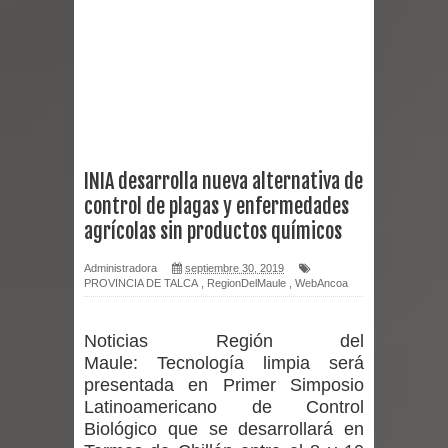
reforzar medidas y consulta oportuna
Matrimonios Linarenses Celebraron
Bodas de Oro
Departamento Comunal de Salud de
INIA desarrolla nueva alternativa de
control de plagas y enfermedades
Curicó desarrollará jornada de
agrícolas sin productos químicos
vacunación contra la Influenza y otros
Administradora
septiembre 30, 2019
PROVINCIA DE TALCA
,
RegionDelMaule
,
WebAncoa
virus respiratorios
Empedrado desarrolló con éxito el
Noticias Región del
Maule:
Tecnología limpia será
desafío guerreros 2026
presentada en Primer Simposio
Latinoamericano de Control
Banda linarense Los Remembers
Biológico que se desarrollará en