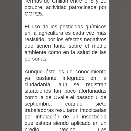
Termas de Chillán entre el 8 y 10
regresa de Brasil tras impulsar un
octubre, actividad patrocinada por
COP25.
intercambio musical y pedagógico
El uso de los pesticidas químicos
con comunidades escolares
en la agricultura es cada vez más
resistido, por los efectos negativos
Alta positividad en influenza hace que
que tienen tanto sobre el medio
expertos reiteren llamado a
ambiente como en la salud de las
personas.
vacunarse
Aunque éste es un conocimiento
Mario Meza endurece críticas contra
ya bastante integrado en la
ciudadanía, aún se registran
ministra de Salud por dejar fuera a
situaciones tan poco afortunadas
como la de Ovalle el pasado 6 de
Linares: “No dará la cara”
septiembre, cuando siete
trabajadoras resultaron intoxicadas
Seremi de Desarrollo Social y Familia
por inhalación de un insecticida
que estaba siendo aplicado en un
mantiene despliegue para apoyar a
predio vecino. Las