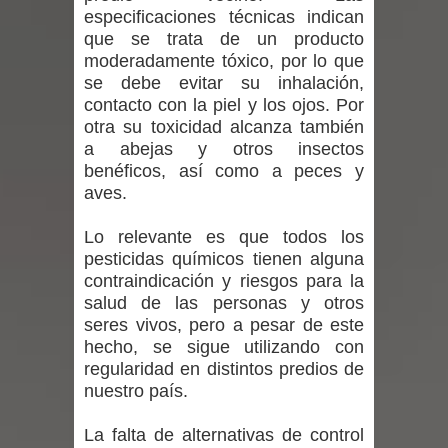
especificaciones técnicas indican
niños y adolescentes durante la
que se trata de un producto
moderadamente tóxico, por lo que
emergencia.
se debe evitar su inhalación,
contacto con la piel y los ojos. Por
Del anime al K-pop: especialistas U.
otra su toxicidad alcanza también
a abejas y otros insectos
de Chile analizan el creciente interés
benéficos, así como a peces y
por las culturas japonesa y coreana
aves.
Renuncia del seremi Minvu en el
Lo relevante es que todos los
pesticidas químicos tienen alguna
Maule golpea al Gobierno en medio de
contraindicación y riesgos para la
salud de las personas y otros
denuncias por viviendas sociales en
seres vivos, pero a pesar de este
hecho, se sigue utilizando con
Talca
regularidad en distintos predios de
nuestro país.
Diputado Jorge Guzmán rechaza
La falta de alternativas de control
proyecto de interconexión eléctrica