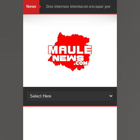
News
Temporal obliga a cerrar
anticipadamente la Fiesta del
Chancho en Talca tras caída de
ramas cerca de carpas
Miles llegan a la Plaza de Armas de
Talca en el inicio de la Fiesta del
Chancho 2026
Torneo de Asadores reúne a 13
equipos en la Fiesta del Chancho
2026 en Talca
Alerta por hantavirus: expertos piden