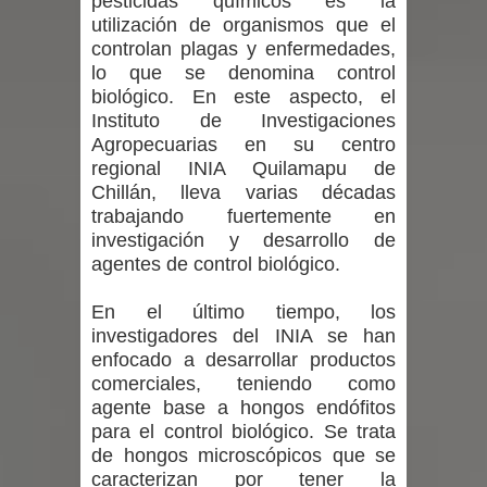
pesticidas químicos es la
lanzó en el Maule el Fondo
utilización de organismos que el
controlan plagas y enfermedades,
Concursable de Promoción de
lo que se denomina control
biológico. En este aspecto, el
Entornos Saludables 2026
Instituto de Investigaciones
Agropecuarias en su centro
Ballet: La magia de La Cenicienta
regional INIA Quilamapu de
Chillán, lleva varias décadas
llegará al Teatro Regional del Maule
trabajando fuertemente en
en una función especial para celebrar
investigación y desarrollo de
agentes de control biológico.
el Día de la Niñez
En el último tiempo, los
GORE Maule figura tercero a nivel
investigadores del INIA se han
enfocado a desarrollar productos
nacional en gasto por viajes y
comerciales, teniendo como
agente base a hongos endófitos
traslados con $133 millones
para el control biológico. Se trata
de hongos microscópicos que se
Dos internos intentaron escapar por
caracterizan por tener la