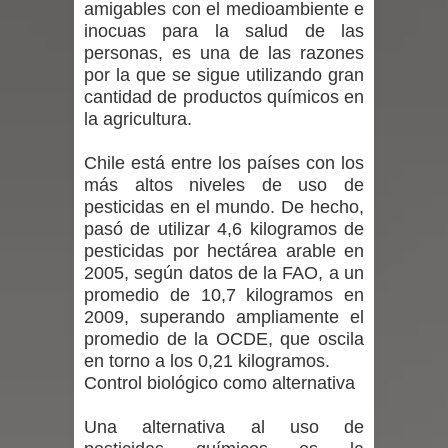
amigables con el medioambiente e
inocuas para la salud de las
en la alta cordillera del Maule por su
personas, es una de las razones
por la que se sigue utilizando gran
impacto ambiental
cantidad de productos químicos en
la agricultura.
INDAP entregó $189 millones en
Chile está entre los países con los
incentivos a usuarios de PRODESAL
más altos niveles de uso de
de la provincia de Linares
pesticidas en el mundo. De hecho,
pasó de utilizar 4,6 kilogramos de
Municipalidad de Curicó apuesta a la
pesticidas por hectárea arable en
2005, según datos de la FAO, a un
innovación en tecnología educativa
promedio de 10,7 kilogramos en
2009, superando ampliamente el
con nuevas pantallas interactivas del
promedio de la OCDE, que oscila
en torno a los 0,21 kilogramos.
Colegio El Boldo
Control biológico como alternativa
Seremi de Desarrollo Social y Familia
Una alternativa al uso de