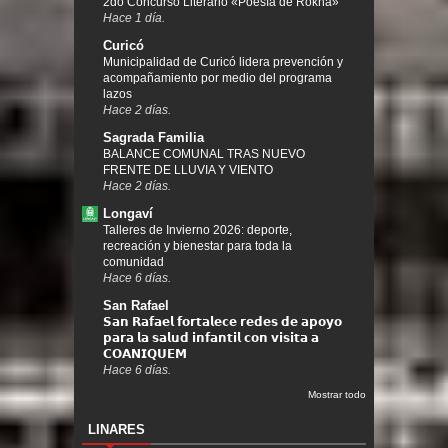
2do Concurso Literario «Poesía de Rokha»
Hace 1 día.
Curicó
Municipalidad de Curicó lidera prevención y
acompañamiento por medio del programa
lazos
Hace 2 días.
Sagrada Familia
BALANCE COMUNAL TRAS NUEVO
FRENTE DE LLUVIA Y VIENTO
Hace 2 días.
Longaví
Talleres de Invierno 2026: deporte,
recreación y bienestar para toda la
comunidad
Hace 6 días.
San Rafael
𝗦𝗮𝗻 𝗥𝗮𝗳𝗮𝗲𝗹 𝗳𝗼𝗿𝘁𝗮𝗹𝗲𝗰𝗲 𝗿𝗲𝗱𝗲𝘀 𝗱𝗲 𝗮𝗽𝗼𝘆𝗼
𝗽𝗮𝗿𝗮 𝗹𝗮 𝘀𝗮𝗹𝘂𝗱 𝗶𝗻𝗳𝗮𝗻𝘁𝗶𝗹 𝗰𝗼𝗻 𝘃𝗶𝘀𝗶𝘁𝗮 𝗮
𝗖𝗢𝗔𝗡𝗜𝗤𝗨𝗘𝗠
Hace 6 días.
Mostrar todo
LINARES