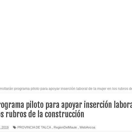
espliegue para apoyar a niños y adolescentes durante la
izan el creciente interés por las culturas japonesa y coreana
Gobierno en medio de denuncias por viviendas sociales en
nexión eléctrica en la alta cordillera del Maule por su
rollarán programa piloto para apoyar inserción laboral de la mujer en los rubros d
arios de PRODESAL de la provincia de Linares
rograma piloto para apoyar inserción labor
n tecnología educativa con nuevas pantallas interactivas del
os rubros de la construcción
, 2019
PROVINCIA DE TALCA
,
RegionDelMaule
,
WebAncoa