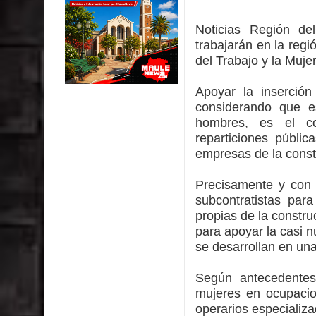
Municipalidad de Curicó inició proceso de vacuna
Noticias Región de
Se activa Código Azul en Talca ante las bajas te
trabajarán en la reg
del Trabajo y la Muje
GORE Maule figura tercero a nivel nacional en gas
Apoyar la inserción
Dos internos intentaron escapar por un forado des
considerando que es
hombres, es el c
Temporal obliga a cerrar anticipadamente la Fies
reparticiones públi
empresas de la const
Precisamente y con e
subcontratistas par
propias de la constr
para apoyar la casi n
se desarrollan en una
Según antecedentes
mujeres en ocupaci
operarios especializ