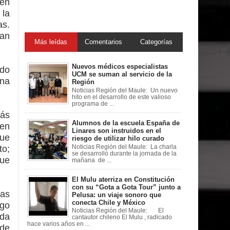
ten
 la
s.
ian
Más leídas
Comentarios
Categorías
Nuevos médicos especialistas
ido
UCM se suman al servicio de la
una
Región
Noticias Región del Maule: Un nuevo
hito en el desarrollo de este valioso
programa de ...
zás
Alumnos de la escuela España de
 en
Linares son instruidos en el
que
riesgo de utilizar hilo curado
Noticias Región del Maule: La charla
to;
se desarrolló durante la jornada de la
que
mañana de ...
El Mulu aterriza en Constitución
con su “Gota a Gota Tour” junto a
las
Pelusa: un viaje sonoro que
conecta Chile y México
rgo
Noticias Región del Maule: El
ada
cantautor chileno El Mulu , radicado
hace varios años en ...
 de