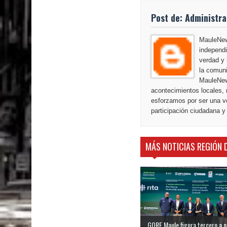
Post de: Administr
MauleNews
independi
verdad y 
la comuni
MauleNew
acontecimientos locales, 
esforzamos por ser una vo
participación ciudadana y
MÁS NOTICIAS REGIÓN 
GORE Maule figura tercero a niv