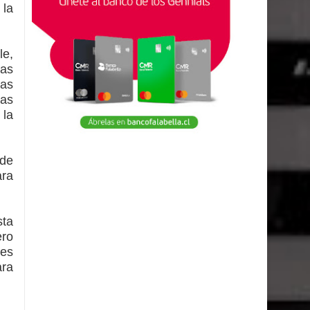
 la
le,
as
las
las
 la
 de
ara
sta
ero
res
ara