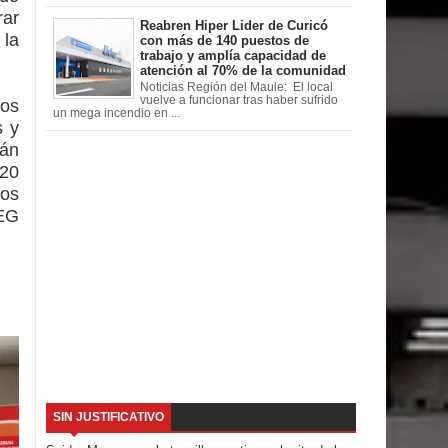
rar
Reabren Hiper Lider de Curicó
 la
con más de 140 puestos de
trabajo y amplía capacidad de
atención al 70% de la comunidad
Noticias Región del Maule: El local
vuelve a funcionar tras haber sufrido
nos
un mega incendio en ...
s y
tán
 20
ios
mEG
SIN JUSTIFICATIVO