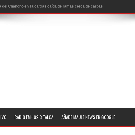
icio de la Fiesta del Chancho 2026
ta del Chancho 2026 en Talca
edidas y consulta oportuna
o
lará jornada de vacunación contra la Influenza y otros
ros 2026
l tras impulsar un intercambio musical y pedagógico con
TIVO
RADIO FM+ 92.3 TALCA
AÑADE MAULE NEWS EN GOOGLE
eiteren llamado a vacunarse
alud por dejar fuera a Linares: “No dará la cara”