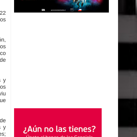
22
ios
ón,
los
co
 de
s y
ios
viu
que
 de
s y
es;