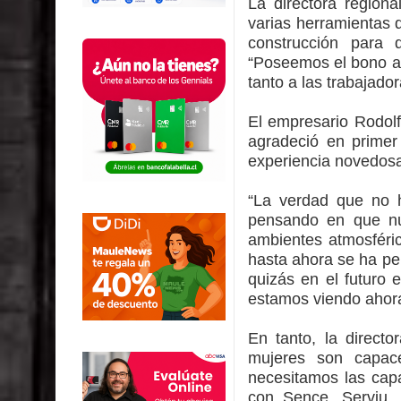
La directora regiona
varias herramientas 
construcción para
“Poseemos el bono al 
tanto a las trabajado
El empresario Rodolf
agradeció en primer
experiencia novedosa 
“La verdad que no h
pensando en que nu
ambientes atmosféri
hasta ahora se ha p
quizás en el futuro 
estamos viendo ahora
En tanto, la direct
mujeres son capace
necesitamos las capa
con Sence, Serviu, 