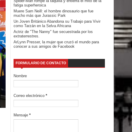
Spider-Man rompe la taquilla y entierra el mito de la
fatiga superheroica
Muere Sam Neill: el hombre dinosaurio que fue
mucho más que Jurassic Park
Un Joven Británico Abandona su Trabajo para Vivir
como Tarzán en la Selva Africana
Actriz de "The Nanny" fue secuestrada por los
extraterrestres.
ArLynn Presser, la mujer que cruzó el mundo para
conocer a sus amigos de Facebook
FORMULARIO DE CONTACTO
Nombre
Correo electrónico
*
Mensaje
*