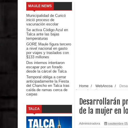
MAULE NEWS
Seremi de Desarrollo Social y Familia mantiene d
Municipalidad de Curicó
inició proceso de
emergencia.
vacunación escolar
Se activa Código Azul en
Talca ante las bajas
Del anime al K-pop: especialistas U. de Chile anal
temperaturas
GORE Maule figura tercero
Renuncia del seremi Minvu en el Maule golpea al 
a nivel nacional en gasto
por viajes y traslados con
$133 millones
Talca
Dos internos intentaron
escapar por un forado
Diputado Jorge Guzmán rechaza proyecto de interco
desde la cárcel de Talca
Temporal obliga a cerrar
anticipadamente la Fiesta
impacto ambiental
del Chancho en Talca tras
Home
/
WebAncoa
/
Desar
caída de ramas cerca de
la construcción
carpas
INDAP entregó $189 millones en incentivos a usu
Desarrollarán p
Municipalidad de Curicó apuesta a la innovación e
de la mujer en l
TALCA
Colegio El Boldo
Administradora
septiembre 05