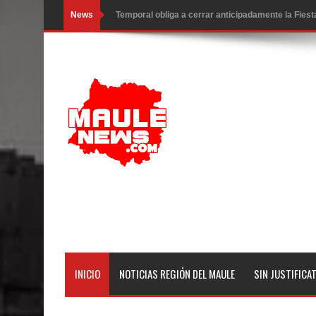
News
Miles llegan a la Plaza de Armas de Talca en el in
Torneo de Asadores reúne a 13 equipos en la Fies
Alerta por hantavirus: expertos piden reforzar m
Matrimonios Linarenses Celebraron Bodas de Or
Departamento Comunal de Salud de Curicó desarrol
virus respiratorios
Empedrado desarrolló con éxito el desafío guerre
Banda linarense Los Remembers regresa de Brasi
comunidades escolares
INICIO
NOTICIAS REGIÓN DEL MAULE
SIN JUSTIFICA
Alta positividad en influenza hace que expertos r
Mario Meza endurece críticas contra ministra de S