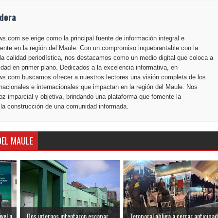
adora
.com se erige como la principal fuente de información integral e
ente en la región del Maule. Con un compromiso inquebrantable con la
la calidad periodística, nos destacamos como un medio digital que coloca a
dad en primer plano. Dedicados a la excelencia informativa, en
s.com buscamos ofrecer a nuestros lectores una visión completa de los
nacionales e internacionales que impactan en la región del Maule. Nos
z imparcial y objetiva, brindando una plataforma que fomente la
 la construcción de una comunidad informada.
DEL MAULE
el n...
Dos internos intentaron escapar
Temporal obliga a cerrar anticipad.