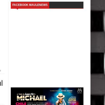
FACEBOOK MAULENEWS
e
al