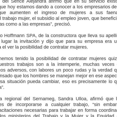
l del Sence Alejandra afirmó que en su servicio exis
que hoy estamos dando a conocer a los empresarios de
 que aumenten el ingreso de mujeres a sus faena
trabajo mujer, el subsidio al empleo joven, que benefic
ras como a las empresas”, precisó.
o Hoffmann SPA, de la constructora que lleva su apell
 lugar la invitación y dijo que para su empresa era 
el ver la posibilidad de contratar mujeres.
emos tenido la posibilidad de contratar mujeres qui
estros trabajos son a la intemperie, muchas veces
cos adversos, con labores un poco rudas y la verdad 
ensado que los hombres se manejan mejor en ese aspec
esa situación pueda cambiar, eso es precisamente lo 
”.
ora regional del Sernameg, Sandra Ulloa, afirmó que 
s de incorporarse a cualquier trabajo, “sin emba
citaciones necesarias para trabajar en forma coordin
los ministerios del Trabajo y la Mujer y la Equidad