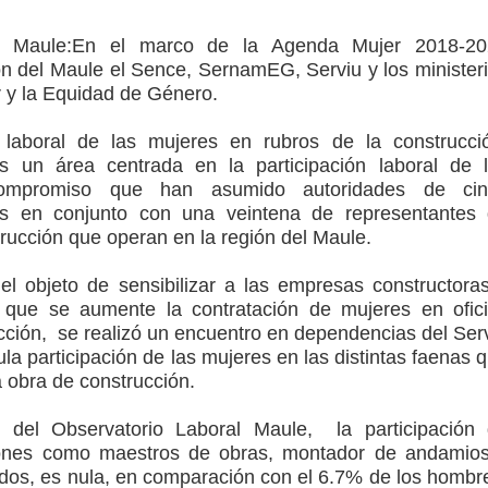
ción escolar
l Maule:
En el marco de la Agenda Mujer 2018-20
mperaturas
ión del Maule el Sence, SernamEG, Serviu y los minister
r y la Equidad de Género.
to por viajes y traslados con $133 millones
 laboral de las mujeres en rubros de la construcci
de la cárcel de Talca
 un área centrada en la participación laboral de 
ompromiso que han asumido autoridades de cin
ta del Chancho en Talca tras caída de ramas cerca de carpas
cas en conjunto con una veintena de representantes
rucción que operan en la región del Maule.
l objeto de sensibilizar a las empresas constructora
a que se aumente la contratación de mujeres en ofic
ucción, se realizó un encuentro en dependencias del Ser
ula participación de las mujeres en las distintas faenas 
 obra de construcción.
 del Observatorio Laboral Maule, la participación
ones como maestros de obras, montador de andamio
ados, es nula, en comparación con el 6.7% de los hombr