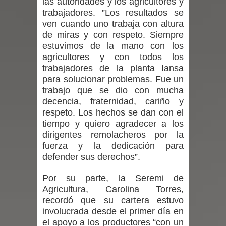
las autoridades y los agricultores y
trabajadores. ”Los resultados se
Dos internos intentaron escapar por
ven cuando uno trabaja con altura
de miras y con respeto. Siempre
un forado desde la cárcel de Talca
estuvimos de la mano con los
agricultores y con todos los
Temporal obliga a cerrar
trabajadores de la planta Iansa
para solucionar problemas. Fue un
anticipadamente la Fiesta del
trabajo que se dio con mucha
decencia, fraternidad, cariño y
Chancho en Talca tras caída de
respeto. Los hechos se dan con el
tiempo y quiero agradecer a los
ramas cerca de carpas
dirigentes remolacheros por la
fuerza y la dedicación para
Miles llegan a la Plaza de Armas de
defender sus derechos”.
Talca en el inicio de la Fiesta del
Por su parte, la Seremi de
Chancho 2026
Agricultura, Carolina Torres,
recordó que su cartera estuvo
Torneo de Asadores reúne a 13
involucrada desde el primer día en
el apoyo a los productores “con un