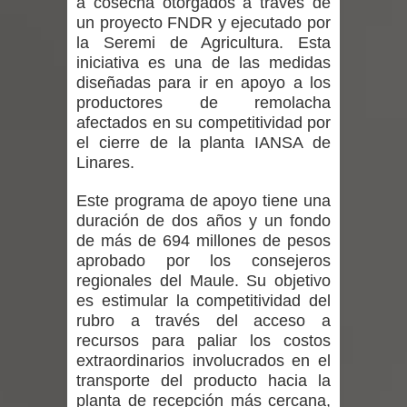
a cosecha otorgados a través de
Diputado Jorge Guzmán rechaza
un proyecto FNDR y ejecutado por
la Seremi de Agricultura. Esta
proyecto de interconexión eléctrica
iniciativa es una de las medidas
diseñadas para ir en apoyo a los
en la alta cordillera del Maule por su
productores de remolacha
afectados en su competitividad por
impacto ambiental
el cierre de la planta IANSA de
INDAP entregó $189 millones en
Linares.
incentivos a usuarios de PRODESAL
Este programa de apoyo tiene una
duración de dos años y un fondo
de la provincia de Linares
de más de 694 millones de pesos
aprobado por los consejeros
Municipalidad de Curicó apuesta a la
regionales del Maule. Su objetivo
es estimular la competitividad del
innovación en tecnología educativa
rubro a través del acceso a
recursos para paliar los costos
con nuevas pantallas interactivas del
extraordinarios involucrados en el
transporte del producto hacia la
Colegio El Boldo
planta de recepción más cercana,