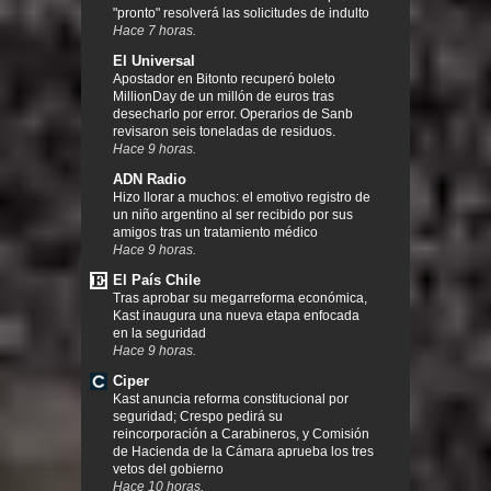
"pronto" resolverá las solicitudes de indulto
Hace 7 horas.
El Universal
Apostador en Bitonto recuperó boleto
MillionDay de un millón de euros tras
desecharlo por error. Operarios de Sanb
revisaron seis toneladas de residuos.
Hace 9 horas.
ADN Radio
Hizo llorar a muchos: el emotivo registro de
un niño argentino al ser recibido por sus
amigos tras un tratamiento médico
Hace 9 horas.
El País Chile
Tras aprobar su megarreforma económica,
Kast inaugura una nueva etapa enfocada
en la seguridad
Hace 9 horas.
Ciper
Kast anuncia reforma constitucional por
seguridad; Crespo pedirá su
reincorporación a Carabineros, y Comisión
de Hacienda de la Cámara aprueba los tres
vetos del gobierno
Hace 10 horas.