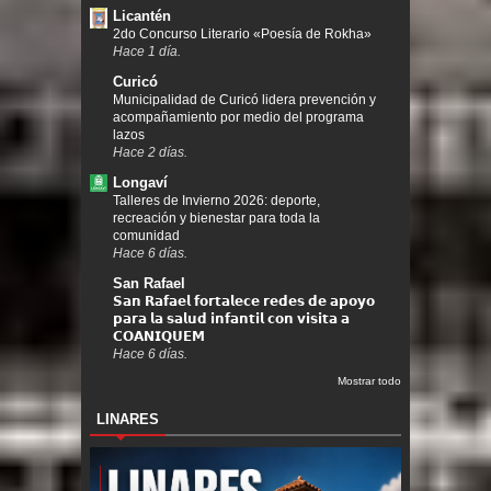
Licantén
2do Concurso Literario «Poesía de Rokha»
Hace 1 día.
Curicó
Municipalidad de Curicó lidera prevención y
acompañamiento por medio del programa
lazos
Hace 2 días.
Longaví
Talleres de Invierno 2026: deporte,
recreación y bienestar para toda la
comunidad
Hace 6 días.
San Rafael
𝗦𝗮𝗻 𝗥𝗮𝗳𝗮𝗲𝗹 𝗳𝗼𝗿𝘁𝗮𝗹𝗲𝗰𝗲 𝗿𝗲𝗱𝗲𝘀 𝗱𝗲 𝗮𝗽𝗼𝘆𝗼
𝗽𝗮𝗿𝗮 𝗹𝗮 𝘀𝗮𝗹𝘂𝗱 𝗶𝗻𝗳𝗮𝗻𝘁𝗶𝗹 𝗰𝗼𝗻 𝘃𝗶𝘀𝗶𝘁𝗮 𝗮
𝗖𝗢𝗔𝗡𝗜𝗤𝗨𝗘𝗠
Hace 6 días.
Mostrar todo
LINARES