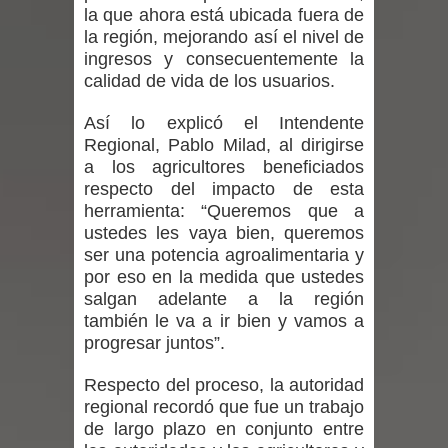
la que ahora está ubicada fuera de
Seremi de Desarrollo Social y Familia
la región, mejorando así el nivel de
ingresos y consecuentemente la
lanzó en el Maule el Fondo
calidad de vida de los usuarios.
Concursable de Promoción de
Así lo explicó el Intendente
Regional, Pablo Milad, al dirigirse
Entornos Saludables 2026
a los agricultores beneficiados
respecto del impacto de esta
Ballet: La magia de La Cenicienta
herramienta: “Queremos que a
ustedes les vaya bien, queremos
llegará al Teatro Regional del Maule
ser una potencia agroalimentaria y
en una función especial para celebrar
por eso en la medida que ustedes
salgan adelante a la región
el Día de la Niñez
también le va a ir bien y vamos a
progresar juntos”.
GORE Maule figura tercero a nivel
Respecto del proceso, la autoridad
nacional en gasto por viajes y
regional recordó que fue un trabajo
de largo plazo en conjunto entre
traslados con $133 millones