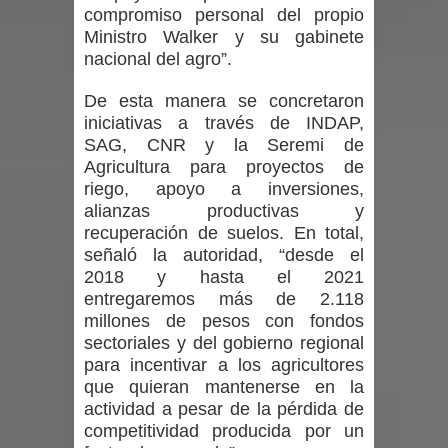
equipos en la Fiesta del Chancho
compromiso personal del propio
Ministro Walker y su gabinete
2026 en Talca
nacional del agro”.
Alerta por hantavirus: expertos piden
De esta manera se concretaron
iniciativas a través de INDAP,
reforzar medidas y consulta oportuna
SAG, CNR y la Seremi de
Agricultura para proyectos de
Matrimonios Linarenses Celebraron
riego, apoyo a inversiones,
alianzas productivas y
Bodas de Oro
recuperación de suelos. En total,
señaló la autoridad, “desde el
Departamento Comunal de Salud de
2018 y hasta el 2021
entregaremos más de 2.118
Curicó desarrollará jornada de
millones de pesos con fondos
sectoriales y del gobierno regional
vacunación contra la Influenza y otros
para incentivar a los agricultores
que quieran mantenerse en la
virus respiratorios
actividad a pesar de la pérdida de
Empedrado desarrolló con éxito el
competitividad producida por un