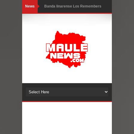
News
Banda linarense Los Remembers
regresa de Brasil tras impulsar un
intercambio musical y pedagógico
con comunidades escolares
Alta positividad en influenza hace que
expertos reiteren llamado a
vacunarse
Mario Meza endurece críticas contra
ministra de Salud por dejar fuera a
Linares: “No dará la cara”
Seremi de Desarrollo Social y Familia