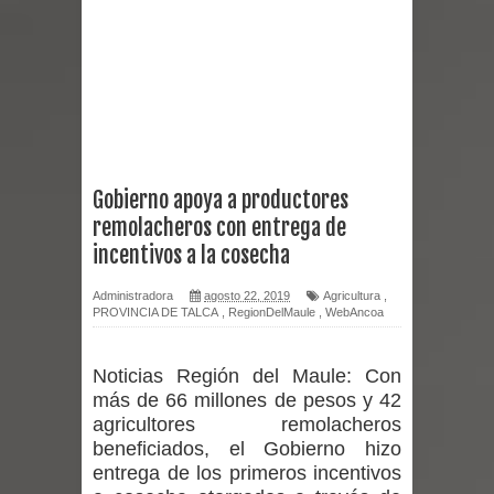
mantiene despliegue para apoyar a
niños y adolescentes durante la
emergencia.
Del anime al K-pop: especialistas U.
Gobierno apoya a productores
remolacheros con entrega de
de Chile analizan el creciente interés
incentivos a la cosecha
por las culturas japonesa y coreana
Administradora
agosto 22, 2019
Agricultura
,
PROVINCIA DE TALCA
,
RegionDelMaule
,
WebAncoa
Renuncia del seremi Minvu en el
Maule golpea al Gobierno en medio de
Noticias Región del Maule:
Con
más de 66 millones de pesos y 42
denuncias por viviendas sociales en
agricultores remolacheros
beneficiados, el Gobierno hizo
Talca
entrega de los primeros incentivos