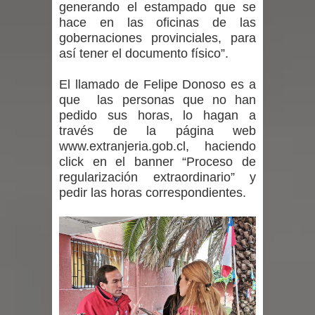
generando el estampado que se
hace en las oficinas de las
por las culturas japonesa y coreana
gobernaciones provinciales, para
así tener el documento físico”.
Renuncia del seremi Minvu en el
El llamado de Felipe Donoso es a
Maule golpea al Gobierno en medio de
que las personas que no han
pedido sus horas, lo hagan a
denuncias por viviendas sociales en
través de la página web
Talca
www.extranjeria.gob.cl, haciendo
click en el banner “Proceso de
Diputado Jorge Guzmán rechaza
regularización extraordinario” y
pedir las horas correspondientes.
proyecto de interconexión eléctrica
en la alta cordillera del Maule por su
impacto ambiental
INDAP entregó $189 millones en