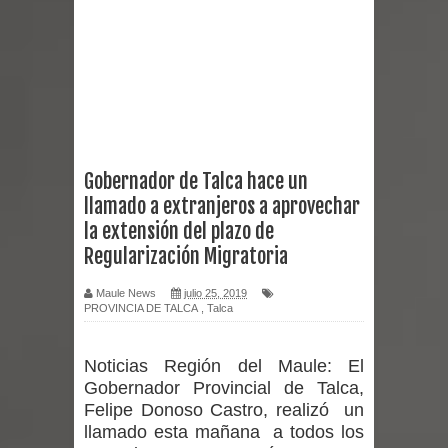
Miles llegan a la Plaza de Armas de
Talca en el inicio de la Fiesta del
Chancho 2026
Torneo de Asadores reúne a 13
Gobernador de Talca hace un
llamado a extranjeros a aprovechar
equipos en la Fiesta del Chancho
la extensión del plazo de
2026 en Talca
Regularización Migratoria
Alerta por hantavirus: expertos piden
Maule News
julio 25, 2019
PROVINCIA DE TALCA
,
Talca
reforzar medidas y consulta oportuna
Noticias Región del Maule:
El
Matrimonios Linarenses Celebraron
Gobernador Provincial de Talca,
Felipe Donoso Castro, realizó un
Bodas de Oro
llamado esta mañana a todos los