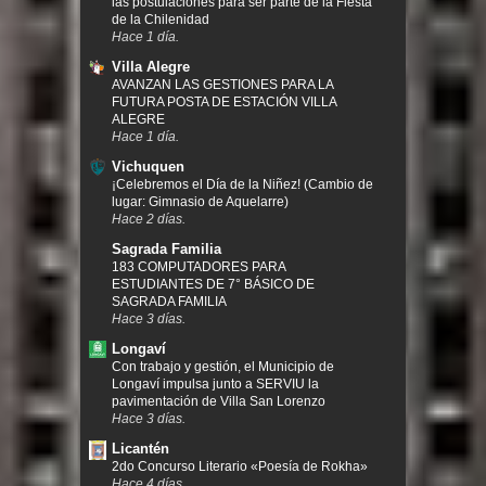
las postulaciones para ser parte de la Fiesta
de la Chilenidad
Hace 1 día.
Villa Alegre
AVANZAN LAS GESTIONES PARA LA
FUTURA POSTA DE ESTACIÓN VILLA
ALEGRE
Hace 1 día.
Vichuquen
¡Celebremos el Día de la Niñez! (Cambio de
lugar: Gimnasio de Aquelarre)
Hace 2 días.
Sagrada Familia
183 COMPUTADORES PARA
ESTUDIANTES DE 7° BÁSICO DE
SAGRADA FAMILIA
Hace 3 días.
Longaví
Con trabajo y gestión, el Municipio de
Longaví impulsa junto a SERVIU la
pavimentación de Villa San Lorenzo
Hace 3 días.
Licantén
2do Concurso Literario «Poesía de Rokha»
Hace 4 días.