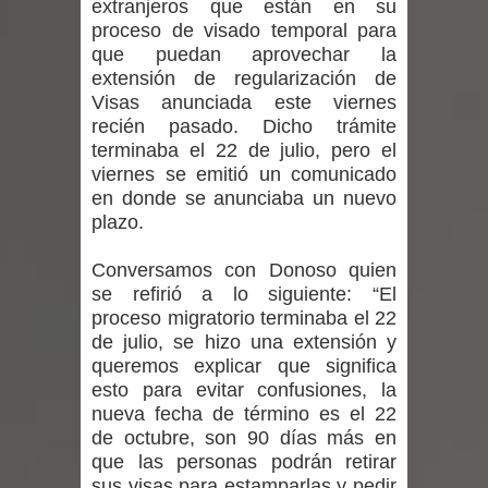
extranjeros que están en su
Departamento Comunal de Salud de
proceso de visado temporal para
que puedan aprovechar la
Curicó desarrollará jornada de
extensión de regularización de
Visas anunciada este viernes
vacunación contra la Influenza y otros
recién pasado. Dicho trámite
virus respiratorios
terminaba el 22 de julio, pero el
viernes se emitió un comunicado
Empedrado desarrolló con éxito el
en donde se anunciaba un nuevo
plazo.
desafío guerreros 2026
Conversamos con Donoso quien
Banda linarense Los Remembers
se refirió a lo siguiente: “El
proceso migratorio terminaba el 22
regresa de Brasil tras impulsar un
de julio, se hizo una extensión y
queremos explicar que significa
intercambio musical y pedagógico
esto para evitar confusiones, la
nueva fecha de término es el 22
con comunidades escolares
de octubre, son 90 días más en
que las personas podrán retirar
Alta positividad en influenza hace que
sus visas para estamparlas y pedir