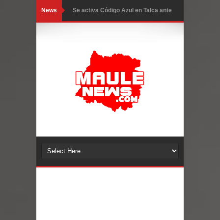
News
Se activa Código Azul en Talca ante
las bajas temperaturas
GORE Maule figura tercero a nivel
nacional en gasto por viajes y
traslados con $133 millones
Dos internos intentaron escapar por
un forado desde la cárcel de Talca
Temporal obliga a cerrar
anticipadamente la Fiesta del
Chancho en Talca tras caída de
ramas cerca de carpas