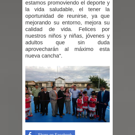
estamos promoviendo el deporte y
la vida saludable, el tener la
con nuevas pantallas interactivas del
oportunidad de reunirse, ya que
mejorando su entorno, mejora su
Colegio El Boldo
calidad de vida. Felices por
nuestros niños y niñas, jóvenes y
Municipalidad de Curicó inició
adultos que sin duda
aprovecharán al máximo esta
proceso de vacunación escolar
nueva cancha".
Se activa Código Azul en Talca ante
las bajas temperaturas
GORE Maule figura tercero a nivel
nacional en gasto por viajes y
traslados con $133 millones
Dos internos intentaron escapar por
Share on Facebook