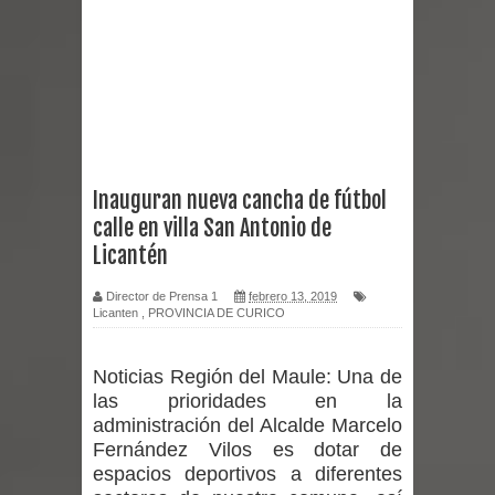
Empedrado desarrolló con éxito el
desafío guerreros 2026
Banda linarense Los Remembers
regresa de Brasil tras impulsar un
Inauguran nueva cancha de fútbol
calle en villa San Antonio de
intercambio musical y pedagógico
Licantén
con comunidades escolares
Director de Prensa 1
febrero 13, 2019
Licanten
,
PROVINCIA DE CURICO
Alta positividad en influenza hace que
expertos reiteren llamado a
Noticias Región del Maule:
Una de
las prioridades en la
vacunarse
administración del Alcalde Marcelo
Fernández Vilos es dotar de
Mario Meza endurece críticas contra
espacios deportivos a diferentes