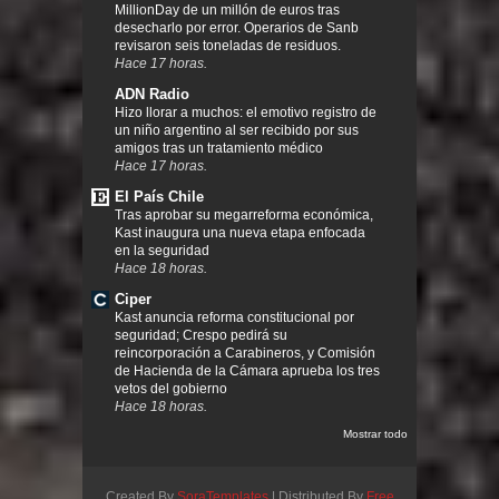
MillionDay de un millón de euros tras
desecharlo por error. Operarios de Sanb
revisaron seis toneladas de residuos.
Hace 17 horas.
ADN Radio
Hizo llorar a muchos: el emotivo registro de
un niño argentino al ser recibido por sus
amigos tras un tratamiento médico
Hace 17 horas.
El País Chile
Tras aprobar su megarreforma económica,
Kast inaugura una nueva etapa enfocada
en la seguridad
Hace 18 horas.
Ciper
Kast anuncia reforma constitucional por
seguridad; Crespo pedirá su
reincorporación a Carabineros, y Comisión
de Hacienda de la Cámara aprueba los tres
vetos del gobierno
Hace 18 horas.
Mostrar todo
Created By
SoraTemplates
| Distributed By
Free