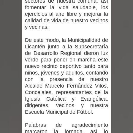
sectores de nuestra comuna, así
ministra de Salud por dejar fuera a
fomentar la vida saludable, los
ejercicios al aire libre y mejorar la
Linares: “No dará la cara”
calidad de vida de nuestro vecinos
y vecinas.
Seremi de Desarrollo Social y Familia
De este modo, la Municipalidad de
mantiene despliegue para apoyar a
Licantén junto a la Subsecretaría
niños y adolescentes durante la
de Desarrollo Regional dieron luz
verde para poner en marcha este
emergencia.
nuevo recinto deportivo tanto para
niños, jóvenes y adultos, contando
Del anime al K-pop: especialistas U.
con la presencia de nuestro
Alcalde Marcelo Fernández Vilos,
de Chile analizan el creciente interés
Concejales, representantes de la
Iglesia Católica y Evangélica,
por las culturas japonesa y coreana
dirigentes, vecinos y nuestra
Escuela Municipal de Fútbol.
Renuncia del seremi Minvu en el
Palabras de agradecimiento
Maule golpea al Gobierno en medio de
marcaron la jornada, así lo