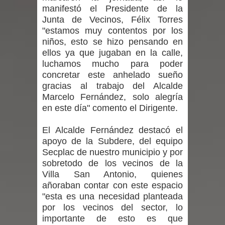
manifestó el Presidente de la
denuncias por viviendas sociales en
Junta de Vecinos, Félix Torres
"estamos muy contentos por los
Talca
niños, esto se hizo pensando en
ellos ya que jugaban en la calle,
Diputado Jorge Guzmán rechaza
luchamos mucho para poder
concretar este anhelado sueño
proyecto de interconexión eléctrica
gracias al trabajo del Alcalde
en la alta cordillera del Maule por su
Marcelo Fernández, solo alegría
en este día" comento el Dirigente.
impacto ambiental
El Alcalde Fernández destacó el
INDAP entregó $189 millones en
apoyo de la Subdere, del equipo
Secplac de nuestro municipio y por
incentivos a usuarios de PRODESAL
sobretodo de los vecinos de la
Villa San Antonio, quienes
de la provincia de Linares
añoraban contar con este espacio
"esta es una necesidad planteada
Municipalidad de Curicó apuesta a la
por los vecinos del sector, lo
importante de esto es que
innovación en tecnología educativa