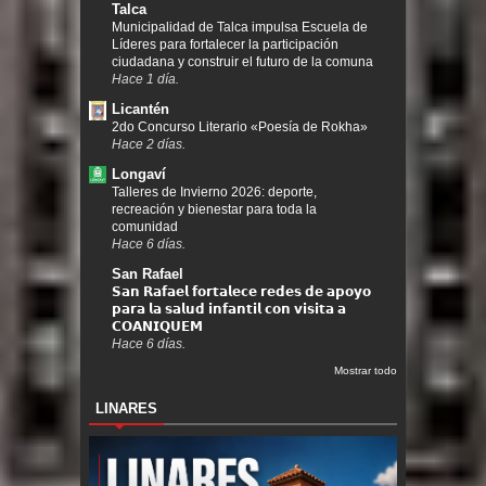
Talca
Municipalidad de Talca impulsa Escuela de
Líderes para fortalecer la participación
ciudadana y construir el futuro de la comuna
Hace 1 día.
Licantén
2do Concurso Literario «Poesía de Rokha»
Hace 2 días.
Longaví
Talleres de Invierno 2026: deporte,
recreación y bienestar para toda la
comunidad
Hace 6 días.
San Rafael
𝗦𝗮𝗻 𝗥𝗮𝗳𝗮𝗲𝗹 𝗳𝗼𝗿𝘁𝗮𝗹𝗲𝗰𝗲 𝗿𝗲𝗱𝗲𝘀 𝗱𝗲 𝗮𝗽𝗼𝘆𝗼
𝗽𝗮𝗿𝗮 𝗹𝗮 𝘀𝗮𝗹𝘂𝗱 𝗶𝗻𝗳𝗮𝗻𝘁𝗶𝗹 𝗰𝗼𝗻 𝘃𝗶𝘀𝗶𝘁𝗮 𝗮
𝗖𝗢𝗔𝗡𝗜𝗤𝗨𝗘𝗠
Hace 6 días.
Mostrar todo
LINARES