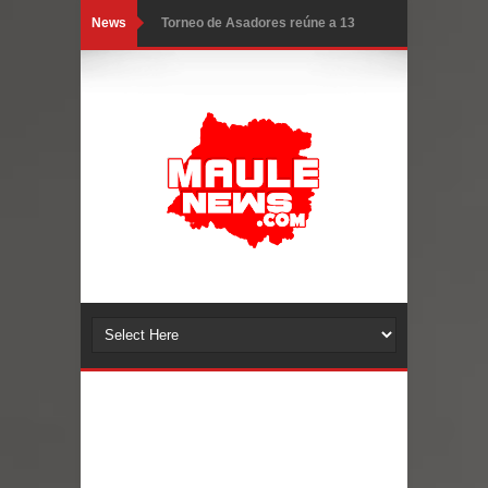
News
Torneo de Asadores reúne a 13
equipos en la Fiesta del Chancho
2026 en Talca
Alerta por hantavirus: expertos piden
reforzar medidas y consulta oportuna
Matrimonios Linarenses Celebraron
Bodas de Oro
Departamento Comunal de Salud de
Curicó desarrollará jornada de
vacunación contra la Influenza y otros
virus respiratorios