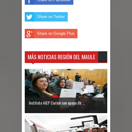
un forado desde la cárcel de Talca
Temporal obliga a cerrar
Share on Twitter
anticipadamente la Fiesta del
Share on Google Plus
Chancho en Talca tras caída de
ramas cerca de carpas
MÁS NOTICIAS REGIÓN DEL MAULE
Miles llegan a la Plaza de Armas de
Talca en el inicio de la Fiesta del
Chancho 2026
Instituto AIEP Curicó con apoyo de ...