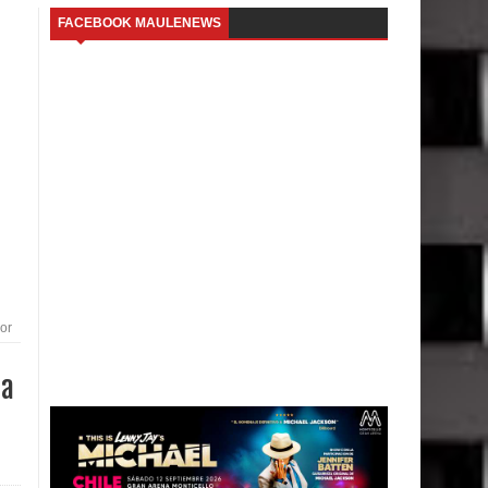
FACEBOOK MAULENEWS
or
ua