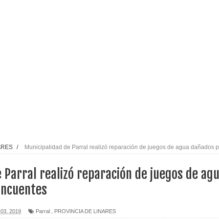
izan el creciente interés por las culturas japonesa y coreana
Gobierno en medio de denuncias por viviendas sociales en
nexión eléctrica en la alta cordillera del Maule por su
arios de PRODESAL de la provincia de Linares
ARES
/
Municipalidad de Parral realizó reparación de juegos de agua dañados p
n tecnología educativa con nuevas pantallas interactivas del
 Parral realizó reparación de juegos de ag
incuentes
l Maule el Fondo Concursable de Promoción de Entornos
 03, 2019
Parral
,
PROVINCIA DE LINARES