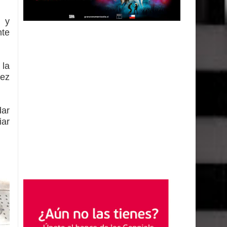
o y
nte
 la
vez
dar
iar