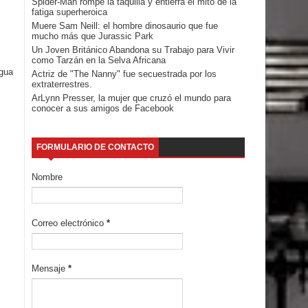
Spider-Man rompe la taquilla y entierra el mito de la
fatiga superheroica
Muere Sam Neill: el hombre dinosaurio que fue
mucho más que Jurassic Park
Un Joven Británico Abandona su Trabajo para Vivir
como Tarzán en la Selva Africana
igua
Actriz de "The Nanny" fue secuestrada por los
extraterrestres.
ArLynn Presser, la mujer que cruzó el mundo para
conocer a sus amigos de Facebook
FORMULARIO DE CONTACTO
Nombre
Correo electrónico
*
Mensaje
*