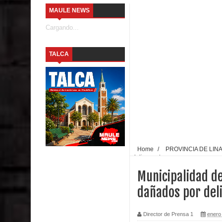
MAULE NEWS
emergencia.
Cargando...
Del anime al K-pop: especialistas U. de Chile anal
TALCA
Renuncia del seremi Minvu en el Maule golpea al 
Talca
Diputado Jorge Guzmán rechaza proyecto de interco
impacto ambiental
INDAP entregó $189 millones en incentivos a usu
Home
/
PROVINCIA DE LIN
delincuentes
Municipalidad de Curicó apuesta a la innovación e
Municipalidad de
Colegio El Boldo
dañados por del
Seremi de Desarrollo Social y Familia lanzó en e
Director de Prensa 1
enero