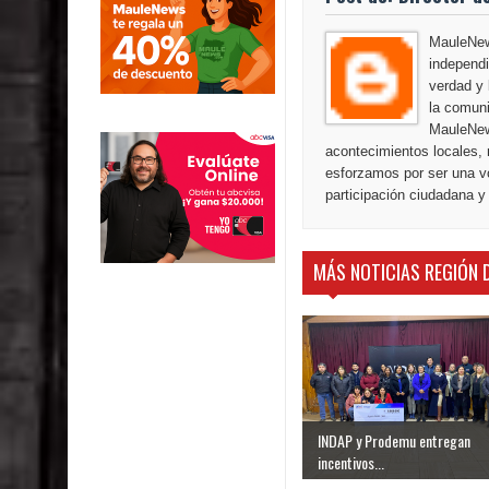
MauleNews
independi
verdad y 
la comuni
MauleNew
acontecimientos locales, 
esforzamos por ser una vo
participación ciudadana y
MÁS NOTICIAS REGIÓN 
INDAP y Prodemu entregan
incentivos...