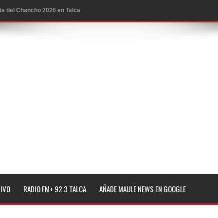
ta del Chancho 2026 en Talca
edidas y consulta oportuna
o
lará jornada de vacunación contra la Influenza y otros
ros 2026
l tras impulsar un intercambio musical y pedagógico con
eiteren llamado a vacunarse
TIVO
RADIO FM+ 92.3 TALCA
AÑADE MAULE NEWS EN GOOGLE
alud por dejar fuera a Linares: “No dará la cara”
espliegue para apoyar a niños y adolescentes durante la