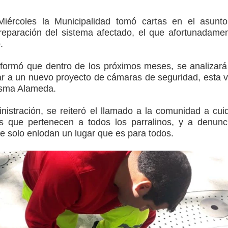
Miércoles la Municipalidad tomó cartas en el asunt
o Regional del Maule en una función especial para celebrar el
 reparación del sistema afectado, el que afortunadame
.
nformó que dentro de los próximos meses, se analizará
to por viajes y traslados con $133 millones
lar a un nuevo proyecto de cámaras de seguridad, esta 
misma Alameda.
de la cárcel de Talca
nistración, se reiteró el llamado a la comunidad a cui
ta del Chancho en Talca tras caída de ramas cerca de carpas
os que pertenecen a todos los parralinos, y a denunc
ue solo enlodan un lugar que es para todos.
icio de la Fiesta del Chancho 2026