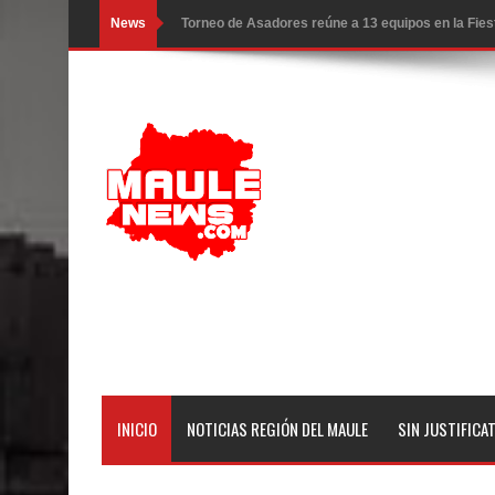
News
Torneo de Asadores reúne a 13 equipos en la Fies
Alerta por hantavirus: expertos piden reforzar m
Matrimonios Linarenses Celebraron Bodas de Or
Departamento Comunal de Salud de Curicó desarrol
virus respiratorios
Empedrado desarrolló con éxito el desafío guerre
Banda linarense Los Remembers regresa de Brasi
comunidades escolares
Alta positividad en influenza hace que expertos r
INICIO
NOTICIAS REGIÓN DEL MAULE
SIN JUSTIFICA
Mario Meza endurece críticas contra ministra de S
Seremi de Desarrollo Social y Familia mantiene d