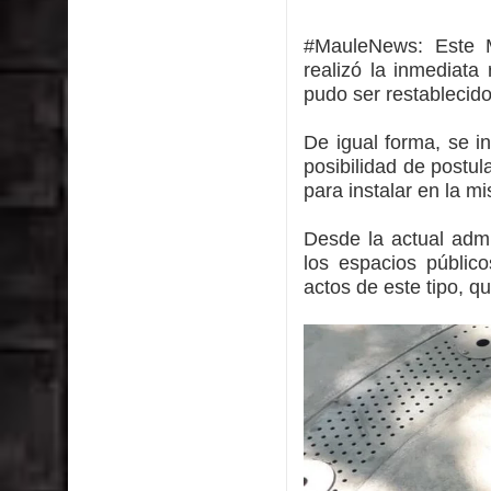
Saludables 2026
#MauleNews:
Este 
Ballet: La magia de La Cenicienta llegará al Teatr
realizó la inmediata
pudo ser restablecido
Día de la Niñez
De igual forma, se i
GORE Maule figura tercero a nivel nacional en gas
posibilidad de postu
para instalar en la 
Dos internos intentaron escapar por un forado des
Desde la actual admi
Temporal obliga a cerrar anticipadamente la Fies
los espacios públic
actos de este tipo, q
Miles llegan a la Plaza de Armas de Talca en el in