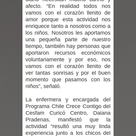
afecto. “En realidad todos nos
niños y adolescentes durante la
vamos con el corazón llenito de
amor porque esta actividad nos
emergencia.
enriquece tanto a nosotros como a
los niños. Nosotros les aportamos
Del anime al K-pop: especialistas U.
una pequeña parte de nuestro
de Chile analizan el creciente interés
tiempo, también hay personas que
aportaron recursos económicos
por las culturas japonesa y coreana
voluntariamente y por eso, nos
vamos con el corazón llenito de
Renuncia del seremi Minvu en el
ver tantas sonrisas y por el buen
momento que pasamos con los
Maule golpea al Gobierno en medio de
niños”, señaló.
denuncias por viviendas sociales en
La enfermera y encargada del
Programa Chile Crece Contigo del
Talca
Cesfam Curicó Centro, Daiana
Pradenas, manifestó que la
Diputado Jorge Guzmán rechaza
actividad “resultó una muy linda
experiencia junto a los chicos del
proyecto de interconexión eléctrica