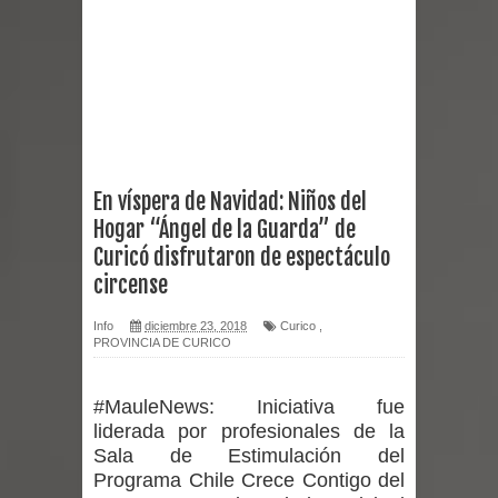
reforzar medidas y consulta oportuna
Matrimonios Linarenses Celebraron
Bodas de Oro
Departamento Comunal de Salud de
En víspera de Navidad: Niños del
Hogar “Ángel de la Guarda” de
Curicó desarrollará jornada de
Curicó disfrutaron de espectáculo
vacunación contra la Influenza y otros
circense
virus respiratorios
Info
diciembre 23, 2018
Curico
,
PROVINCIA DE CURICO
Empedrado desarrolló con éxito el
#MauleNews:
Iniciativa fue
desafío guerreros 2026
liderada por profesionales de la
Sala de Estimulación del
Banda linarense Los Remembers
Programa Chile Crece Contigo del