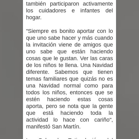
proceso de vacunación escolar
también participaron activamente
los cuidadores e infantes del
Se activa Código Azul en Talca ante
hogar.
las bajas temperaturas
"Siempre es bonito aportar con lo
que uno sabe hacer y más cuando
GORE Maule figura tercero a nivel
la invitación viene de amigos que
uno sabe que están haciendo
nacional en gasto por viajes y
cosas que le gustan. Ver las caras
de los niños te llena. Una Navidad
traslados con $133 millones
diferente. Sabemos que tienen
temas familiares que quizás no es
Dos internos intentaron escapar por
una Navidad normal como para
todos los niños, entonces que se
un forado desde la cárcel de Talca
estén haciendo estas cosas
aporta, pero se nota que la gente
que está haciendo toda la
actividad lo hace con cariño",
manifestó San Martín.