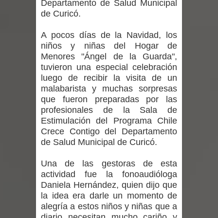
Departamento de Salud Municipal
regresa de Brasil tras impulsar un
de Curicó.
intercambio musical y pedagógico
A pocos días de la Navidad, los
niños y niñas del Hogar de
con comunidades escolares
Menores "Ángel de la Guarda",
Alta positividad en influenza hace que
tuvieron una especial celebración
luego de recibir la visita de un
expertos reiteren llamado a
malabarista y muchas sorpresas
que fueron preparadas por las
vacunarse
profesionales de la Sala de
Estimulación del Programa Chile
Mario Meza endurece críticas contra
Crece Contigo del Departamento
de Salud Municipal de Curicó.
ministra de Salud por dejar fuera a
Una de las gestoras de esta
Linares: “No dará la cara”
actividad fue la fonoaudióloga
Daniela Hernández, quien dijo que
Seremi de Desarrollo Social y Familia
la idea era darle un momento de
alegría a estos niños y niñas que a
mantiene despliegue para apoyar a
diario necesitan mucho cariño y