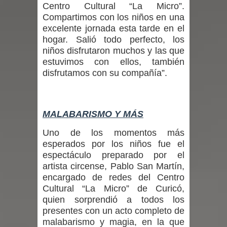
Centro Cultural “La Micro”.
Compartimos con los niños en una
en la alta cordillera del Maule por su
excelente jornada esta tarde en el
hogar. Salió todo perfecto, los
impacto ambiental
niños disfrutaron muchos y las que
estuvimos con ellos, también
INDAP entregó $189 millones en
disfrutamos con su compañía”.
incentivos a usuarios de PRODESAL
de la provincia de Linares
MALABARISMO Y MÁS
Municipalidad de Curicó apuesta a la
Uno de los momentos más
esperados por los niños fue el
innovación en tecnología educativa
espectáculo preparado por el
artista circense, Pablo San Martín,
con nuevas pantallas interactivas del
encargado de redes del Centro
Cultural “La Micro” de Curicó,
Colegio El Boldo
quien sorprendió a todos los
presentes con un acto completo de
Municipalidad de Curicó inició
malabarismo y magia, en la que