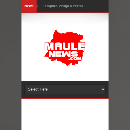
News
Temporal obliga a cerrar
anticipadamente la Fiesta del
Chancho en Talca tras caída de
ramas cerca de carpas
Miles llegan a la Plaza de Armas de
Talca en el inicio de la Fiesta del
Chancho 2026
Torneo de Asadores reúne a 13
equipos en la Fiesta del Chancho
2026 en Talca
Alerta por hantavirus: expertos piden