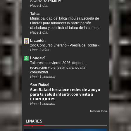
SAGRADA FAMILIA
Hace 1 día.
Talca
Municipalidad de Talca impulsa Escuela de
Líderes para fortalecer la participación
ciudadana y construir el futuro de la comuna
Hace 1 día.
Licantén
2do Concurso Literario «Poesía de Rokha»
Hace 2 días.
Longaví
Talleres de Invierno 2026: deporte,
recreación y bienestar para toda la
comunidad
Hace 1 semana.
San Rafael
𝗦𝗮𝗻 𝗥𝗮𝗳𝗮𝗲𝗹 𝗳𝗼𝗿𝘁𝗮𝗹𝗲𝗰𝗲 𝗿𝗲𝗱𝗲𝘀 𝗱𝗲 𝗮𝗽𝗼𝘆𝗼
𝗽𝗮𝗿𝗮 𝗹𝗮 𝘀𝗮𝗹𝘂𝗱 𝗶𝗻𝗳𝗮𝗻𝘁𝗶𝗹 𝗰𝗼𝗻 𝘃𝗶𝘀𝗶𝘁𝗮 𝗮
𝗖𝗢𝗔𝗡𝗜𝗤𝗨𝗘𝗠
Hace 1 semana.
Mostrar todo
LINARES