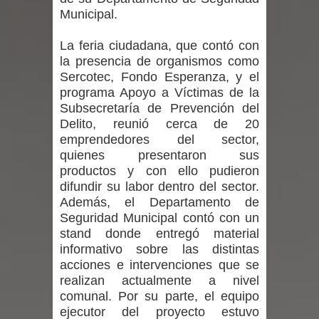
Municipal.
denuncias por viviendas sociales en
La feria ciudadana, que contó con
Talca
la presencia de organismos como
Sercotec, Fondo Esperanza, y el
Diputado Jorge Guzmán rechaza
programa Apoyo a Víctimas de la
proyecto de interconexión eléctrica
Subsecretaría de Prevención del
Delito, reunió cerca de 20
en la alta cordillera del Maule por su
emprendedores del sector,
quienes presentaron sus
impacto ambiental
productos y con ello pudieron
difundir su labor dentro del sector.
INDAP entregó $189 millones en
Además, el Departamento de
Seguridad Municipal contó con un
incentivos a usuarios de PRODESAL
stand donde entregó material
informativo sobre las distintas
de la provincia de Linares
acciones e intervenciones que se
realizan actualmente a nivel
Municipalidad de Curicó apuesta a la
comunal. Por su parte, el equipo
ejecutor del proyecto estuvo
innovación en tecnología educativa