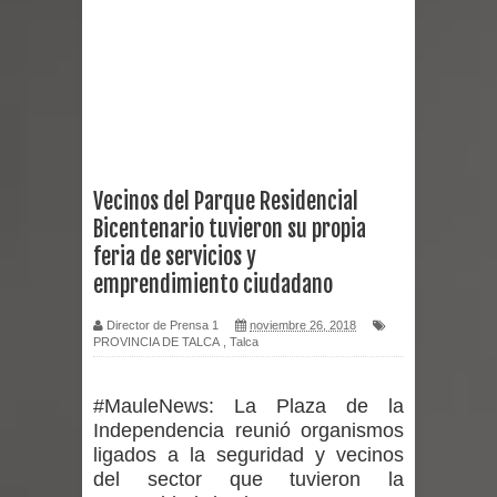
Empedrado desarrolló con éxito el
desafío guerreros 2026
Banda linarense Los Remembers
regresa de Brasil tras impulsar un
Vecinos del Parque Residencial
Bicentenario tuvieron su propia
intercambio musical y pedagógico
feria de servicios y
con comunidades escolares
emprendimiento ciudadano
Alta positividad en influenza hace que
Director de Prensa 1
noviembre 26, 2018
PROVINCIA DE TALCA
,
Talca
expertos reiteren llamado a
#MauleNews:
La Plaza de la
vacunarse
Independencia reunió organismos
ligados a la seguridad y vecinos
Mario Meza endurece críticas contra
del sector que tuvieron la