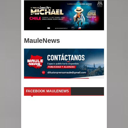
MauleNews
FACEBOOK MAULENEWS