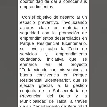
oportunidad de dar a conocer sus
ministra de Salud por dejar fuera a
emprendimientos.
Linares: “No dará la cara”
Con el objetivo de desarrollar un
espacio preventivo, involucrando
Seremi de Desarrollo Social y Familia
actores clave en materia de
mantiene despliegue para apoyar a
seguridad con la promoción de
emprendimientos desarrollados en
niños y adolescentes durante la
Parque Residencial Bicentenario,
se llevó a cabo la Feria de
emergencia.
servicios y emprendimiento
ciudadano, iniciativa que se
Del anime al K-pop: especialistas U.
enmarca en el proyecto
“Fortaleciendo con mis vecinos la
de Chile analizan el creciente interés
buena convivencia en Parque
Residencial Bicentenario”, que se
por las culturas japonesa y coreana
ejecuta gracias a la gestión
conjunta de la Subsecretaría de
Renuncia del seremi Minvu en el
Prevención del Delito y la
Municipalidad de Talca, a través
Maule golpea al Gobierno en medio de
de su Departamento de Seguridad