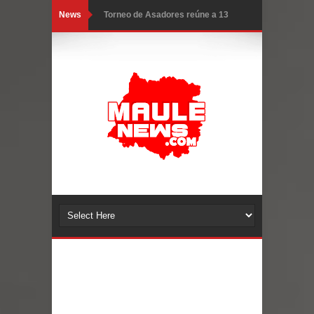
News
Torneo de Asadores reúne a 13
equipos en la Fiesta del Chancho
2026 en Talca
Alerta por hantavirus: expertos piden
reforzar medidas y consulta oportuna
Matrimonios Linarenses Celebraron
Bodas de Oro
Departamento Comunal de Salud de
Curicó desarrollará jornada de
vacunación contra la Influenza y otros
virus respiratorios