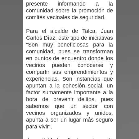
presente informando a la
comunidad sobre la promoción de
con nuevas pantallas interactivas del
comités vecinales de seguridad.
Colegio El Boldo
Para el alcalde de Talca, Juan
Carlos Díaz, este tipo de iniciativas
Municipalidad de Curicó inició
“Son muy beneficiosas para la
proceso de vacunación escolar
comunidad, pues se transforman
en puntos de encuentro donde los
Se activa Código Azul en Talca ante
vecinos pueden conocerse y
compartir sus emprendimientos y
las bajas temperaturas
experiencias. Son instancias que
apuntan a la cohesión social, un
GORE Maule figura tercero a nivel
factor sumamente importante a la
hora de prevenir delitos, pues
nacional en gasto por viajes y
sabemos que un sector con
vecinos organizados y unidos,
traslados con $133 millones
apunta a ser un lugar más seguro
para vivir”.
Dos internos intentaron escapar por