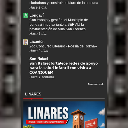
ciudadana y construir el futuro de la comuna
Hace 1 día.
Longaví
Con trabajo y gestión, el Municipio de
Longaví impulsa junto a SERVIU la
pavimentación de Villa San Lorenzo
Hace 1 día.
Licantén
2do Concurso Literario «Poesía de Rokha»
Hace 2 días.
San Rafael
𝗦𝗮𝗻 𝗥𝗮𝗳𝗮𝗲𝗹 𝗳𝗼𝗿𝘁𝗮𝗹𝗲𝗰𝗲 𝗿𝗲𝗱𝗲𝘀 𝗱𝗲 𝗮𝗽𝗼𝘆𝗼
𝗽𝗮𝗿𝗮 𝗹𝗮 𝘀𝗮𝗹𝘂𝗱 𝗶𝗻𝗳𝗮𝗻𝘁𝗶𝗹 𝗰𝗼𝗻 𝘃𝗶𝘀𝗶𝘁𝗮 𝗮
𝗖𝗢𝗔𝗡𝗜𝗤𝗨𝗘𝗠
Hace 1 semana.
Mostrar todo
LINARES