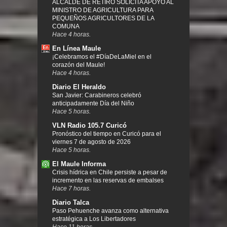
ALCALDE DE RETIRO SOLICITA APOYO AL
MINISTRO DE AGRICULTURA PARA
PEQUEÑOS AGRICULTORES DE LA
COMUNA
Hace 4 horas.
En Línea Maule
¡Celebramos el #DíaDeLaMiel en el
corazón del Maule!
Hace 4 horas.
Diario El Heraldo
San Javier: Carabineros celebró
anticipadamente Día del Niño
Hace 5 horas.
VLN Radio 105.7 Curicó
Pronóstico del tiempo en Curicó para el
viernes 7 de agosto de 2026
Hace 5 horas.
El Maule Informa
Crisis hídrica en Chile persiste a pesar de
incremento en las reservas de embalses
Hace 7 horas.
Diario Talca
Paso Pehuenche avanza como alternativa
estratégica a Los Libertadores
Hace 11 horas.