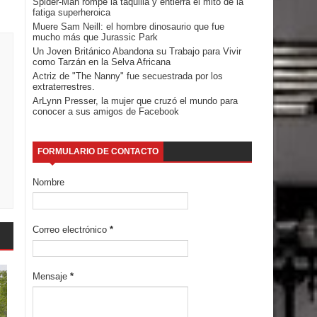
Spider-Man rompe la taquilla y entierra el mito de la
fatiga superheroica
Muere Sam Neill: el hombre dinosaurio que fue
mucho más que Jurassic Park
Un Joven Británico Abandona su Trabajo para Vivir
como Tarzán en la Selva Africana
Actriz de "The Nanny" fue secuestrada por los
extraterrestres.
ArLynn Presser, la mujer que cruzó el mundo para
conocer a sus amigos de Facebook
FORMULARIO DE CONTACTO
Nombre
Correo electrónico
*
Mensaje
*