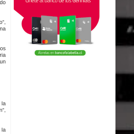
ado
o”,
una
os
ria
 un
 la
n”,
 la