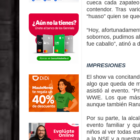
cueca cada zapateo
contendor. Tras vari
“huaso” quien se qued
“Hoy, afortunadament
sobornos, pudimos al 
fue caballo”, atinó a 
IMPRESIONES
El show va concitand
algo que queda de ma
asistió al evento. “
WWE. Los que más m
aunque también Rana
Por su parte, la alca
evento familiar y q
niños al ver todas e
a la NSF y a nuestra