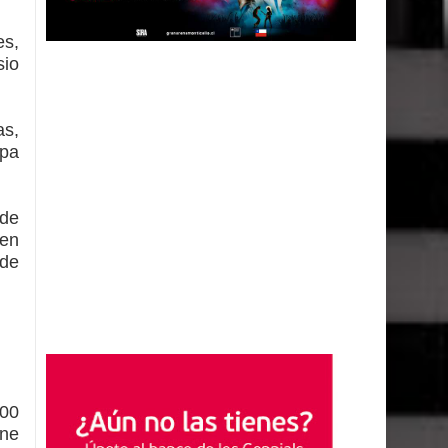
es,
sio
as,
opa
 de
 en
 de
300
ene