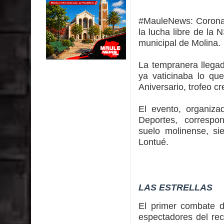
impacto ambiental
#MauleNews:
Corona
INDAP entregó $189 millones en incentivos a usu
la lucha libre de la
municipal de Molina.
Municipalidad de Curicó apuesta a la innovación e
La tempranera llegad
Colegio El Boldo
ya vaticinaba lo qu
Aniversario, trofeo c
Municipalidad de Curicó inició proceso de vacuna
El evento, organiza
Deportes, correspon
suelo molinense, si
Lontué.
LAS ESTRELLAS
El primer combate d
espectadores del rec