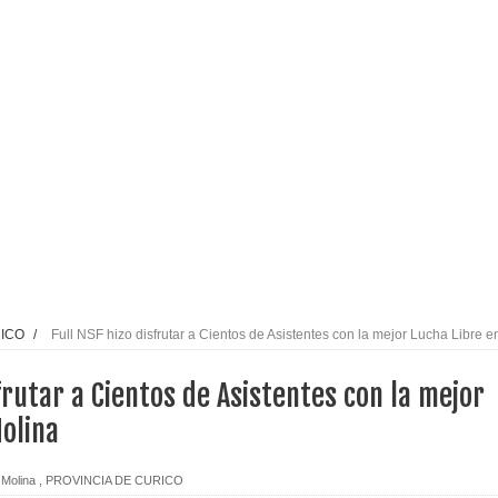
l tras impulsar un intercambio musical y pedagógico con
eiteren llamado a vacunarse
alud por dejar fuera a Linares: “No dará la cara”
espliegue para apoyar a niños y adolescentes durante la
izan el creciente interés por las culturas japonesa y coreana
RICO
/
Full NSF hizo disfrutar a Cientos de Asistentes con la mejor Lucha Libre e
Gobierno en medio de denuncias por viviendas sociales en
sfrutar a Cientos de Asistentes con la mejor
olina
nexión eléctrica en la alta cordillera del Maule por su
Molina
,
PROVINCIA DE CURICO