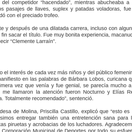
 del competidor “hacendado”, mientras abucheaba a
os pasajes de llaves, suplex y patadas voladoras, fue
ó con el preciado trofeo.
e y después de una dilatada carrera, incluso con algu
fin sacar el título. Fue muy bonita experiencia, macanu
decir “Clemente Larraín”.
o el interés de cada vez más niños y del público femeni
nifiesto en las palabras de Bárbara Lobos, curicana 
Primera vez que venía y fue genial, se parecía mucho a
e llamaron la atención fueron Nocturno y Elías R
. Totalmente recomendado”, sentenció.
ldesa de Molina, Priscilla Castillo, explicó que “esto es
uisimos entregar también una entretención sana para 
stas piruetas y acrobacias de los luchadores. Agradece
 Corporación Municipal de Deportes por todo su esfue