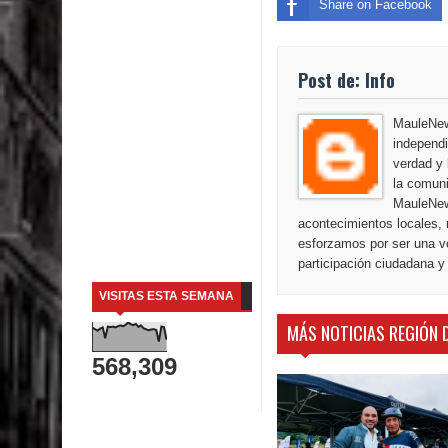
Share on Facebook
Post de: Info
MauleNews
independi
verdad y 
la comuni
MauleNew
acontecimientos locales, 
esforzamos por ser una vo
participación ciudadana y
VISITAS ESTA SEMANA
MÁS NOTICIAS REGIÓN 
568,309