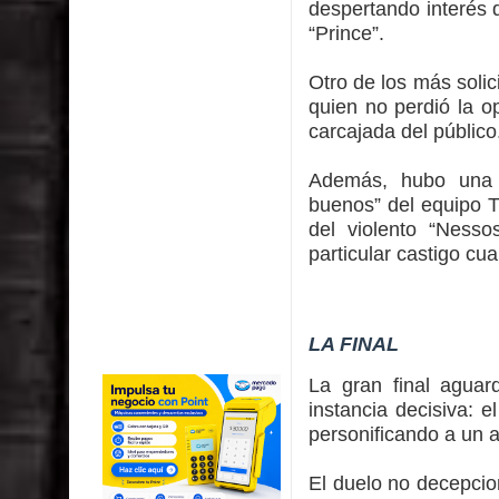
despertando interés 
“Prince”.
Otro de los más solic
quien no perdió la o
carcajada del público
Además, hubo una 
buenos” del equipo Tri
del violento “Nesso
particular castigo c
LA FINAL
La gran final aguar
instancia decisiva: e
personificando a un
El duelo no decepcio