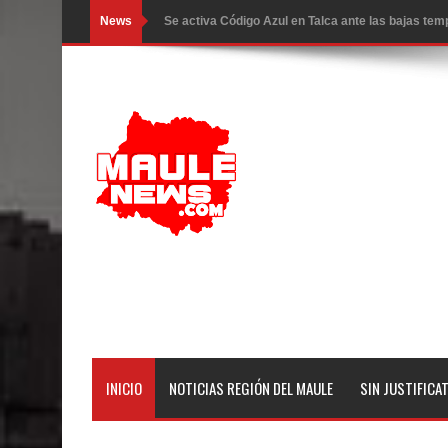
News
Se activa Código Azul en Talca ante las bajas te
GORE Maule figura tercero a nivel nacional en gas
Dos internos intentaron escapar por un forado des
Temporal obliga a cerrar anticipadamente la Fies
Miles llegan a la Plaza de Armas de Talca en el in
Torneo de Asadores reúne a 13 equipos en la Fies
Alerta por hantavirus: expertos piden reforzar m
Matrimonios Linarenses Celebraron Bodas de Or
Departamento Comunal de Salud de Curicó desarrol
INICIO
NOTICIAS REGIÓN DEL MAULE
SIN JUSTIFICA
virus respiratorios
Empedrado desarrolló con éxito el desafío guerre