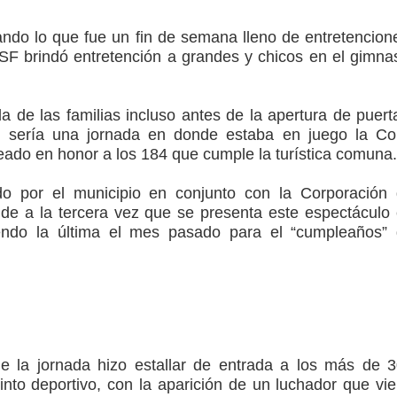
ndo lo que fue un fin de semana lleno de entretencion
arios de PRODESAL de la provincia de Linares
 NSF brindó entretención a grandes y chicos en el gimna
n tecnología educativa con nuevas pantallas interactivas del
a de las familias incluso antes de la apertura de puert
e sería una jornada en donde estaba en juego la C
reado en honor a los 184 que cumple la turística comuna.
ción escolar
do por el municipio en conjunto con la Corporación
de a la tercera vez que se presenta este espectáculo
endo la última el mes pasado para el “cumpleaños”
e la jornada hizo estallar de entrada a los más de 
into deportivo, con la aparición de un luchador que vi