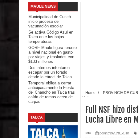
MAULE NEWS
Banda linarense Los Remembers regresa de Brasi
Municipalidad de Curicó
inició proceso de
comunidades escolares
vacunación escolar
Se activa Código Azul en
Talca ante las bajas
Alta positividad en influenza hace que expertos r
temperaturas
GORE Maule figura tercero
Mario Meza endurece críticas contra ministra de S
a nivel nacional en gasto
por viajes y traslados con
$133 millones
Seremi de Desarrollo Social y Familia mantiene d
Dos internos intentaron
escapar por un forado
emergencia.
desde la cárcel de Talca
Temporal obliga a cerrar
anticipadamente la Fiesta
Del anime al K-pop: especialistas U. de Chile anal
del Chancho en Talca tras
Home
/
PROVINCIA DE CU
caída de ramas cerca de
Molina
carpas
Renuncia del seremi Minvu en el Maule golpea al 
Full NSF hizo di
Talca
Lucha Libre en M
TALCA
Diputado Jorge Guzmán rechaza proyecto de interco
Info
noviembre 28, 2018