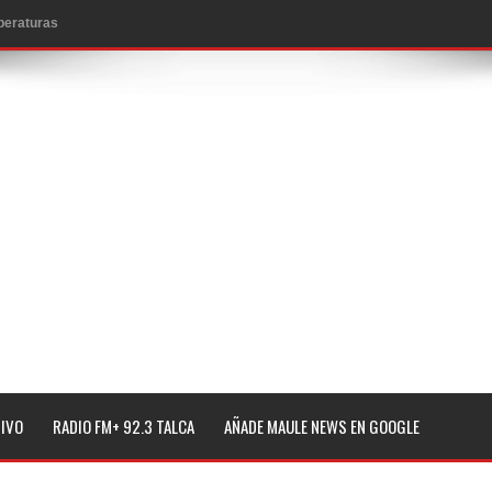
mperaturas
to por viajes y traslados con $133 millones
de la cárcel de Talca
ta del Chancho en Talca tras caída de ramas cerca de carpas
icio de la Fiesta del Chancho 2026
ta del Chancho 2026 en Talca
edidas y consulta oportuna
o
lará jornada de vacunación contra la Influenza y otros
TIVO
RADIO FM+ 92.3 TALCA
AÑADE MAULE NEWS EN GOOGLE
ros 2026