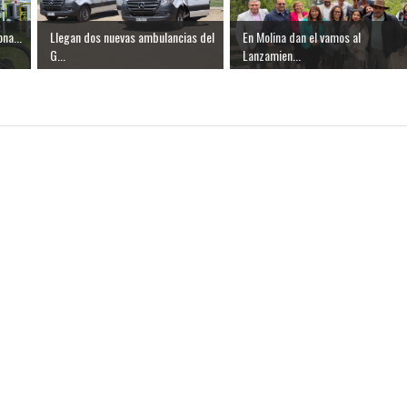
ona...
Llegan dos nuevas ambulancias del
En Molina dan el vamos al
G...
Lanzamien...