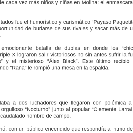
de cada vez más niños y niñas en Molina: el enmascar
itados fue el humorístico y carismático “Payaso Paquetit
portunidad de burlarse de sus rivales y sacar más de 
.
emocionante batalla de duplas en donde los “chic
ple X lograron salir victoriosos no sin antes sufrir la fu
s” y el misterioso “Álex Black”. Este último recibió
uando “Rana” le rompió una mesa en la espalda.
daba a dos luchadores que llegaron con polémica a
l orgulloso “Nocturno” junto al popular “Clemente Larraí
 acaudalado hombre de campo.
nó, con un público encendido que respondía al ritmo de