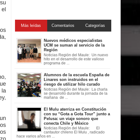
 su
 el
Más leídas
Comentarios
Categorías
nos
da,
Nuevos médicos especialistas
UCM se suman al servicio de la
Región
Noticias Región del Maule: Un nuevo
hito en el desarrollo de este valioso
programa de ...
Alumnos de la escuela España de
no,
Linares son instruidos en el
que
riesgo de utilizar hilo curado
Noticias Región del Maule: La charla
 la
se desarrolló durante la jornada de la
ey,
mañana de ...
El Mulu aterriza en Constitución
con su “Gota a Gota Tour” junto a
 un
Pelusa: un viaje sonoro que
conecta Chile y México
los
Noticias Región del Maule: El
mos
cantautor chileno El Mulu , radicado
hace varios años en ...
rzo