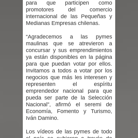
para que participen como
promotores del comercio
Maule golpea al Gobierno en medio de
internacional de las Pequeñas y
Medianas Empresas chilenas.
denuncias por viviendas sociales en
“Agradecemos a las pymes
Talca
maulinas que se atrevieron a
concursar y sus emprendimientos
Diputado Jorge Guzmán rechaza
ya están disponibles en la página
proyecto de interconexión eléctrica
para que puedan votar por ellos.
Invitamos a todos a votar por los
en la alta cordillera del Maule por su
negocios que más les interesen y
representen el espíritu
impacto ambiental
emprendedor nacional para que
pueda ser parte de la Selección
INDAP entregó $189 millones en
Nacional”, afirmó el seremi de
Economía, Fomento y Turismo,
incentivos a usuarios de PRODESAL
Iván Damino.
de la provincia de Linares
Los vídeos de las pymes de todo