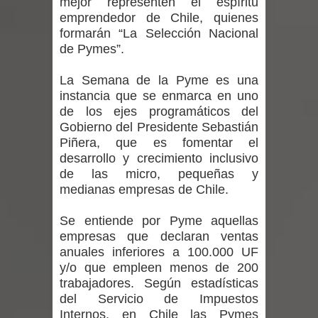
mejor representen el espíritu
vacunación contra la Influenza y otros
emprendedor de Chile, quienes
formarán “La Selección Nacional
virus respiratorios
de Pymes”.
Empedrado desarrolló con éxito el
La Semana de la Pyme es una
instancia que se enmarca en uno
desafío guerreros 2026
de los ejes programáticos del
Banda linarense Los Remembers
Gobierno del Presidente Sebastián
Piñera, que es fomentar el
regresa de Brasil tras impulsar un
desarrollo y crecimiento inclusivo
de las micro, pequeñas y
intercambio musical y pedagógico
medianas empresas de Chile.
con comunidades escolares
Se entiende por Pyme aquellas
empresas que declaran ventas
Alta positividad en influenza hace que
anuales inferiores a 100.000 UF
y/o que empleen menos de 200
expertos reiteren llamado a
trabajadores. Según estadísticas
del Servicio de Impuestos
vacunarse
Internos, en Chile las Pymes