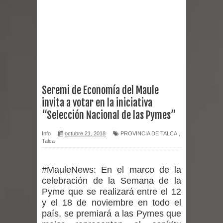
Chancho 2026
Torneo de Asadores reúne a 13
equipos en la Fiesta del Chancho
2026 en Talca
Seremi de Economía del Maule
invita a votar en la iniciativa
Alerta por hantavirus: expertos piden
“Selección Nacional de las Pymes”
reforzar medidas y consulta oportuna
Info
octubre 21, 2018
PROVINCIA DE TALCA
,
Talca
Matrimonios Linarenses Celebraron
Bodas de Oro
#MauleNews:
En el marco de la
celebración de la Semana de la
Departamento Comunal de Salud de
Pyme que se realizará entre el 12
y el 18 de noviembre en todo el
Curicó desarrollará jornada de
país, se premiará a las Pymes que