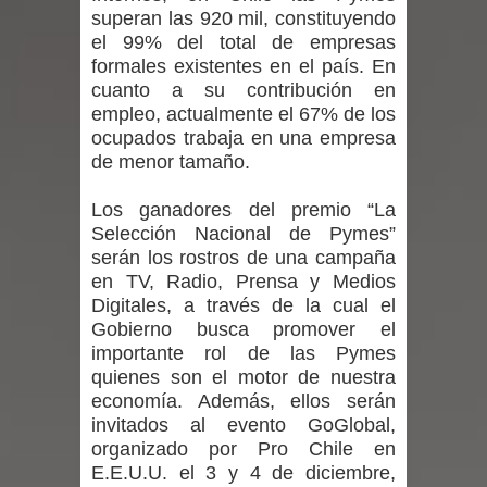
superan las 920 mil, constituyendo
Mario Meza endurece críticas contra
el 99% del total de empresas
formales existentes en el país. En
ministra de Salud por dejar fuera a
cuanto a su contribución en
empleo, actualmente el 67% de los
Linares: “No dará la cara”
ocupados trabaja en una empresa
de menor tamaño.
Seremi de Desarrollo Social y Familia
mantiene despliegue para apoyar a
Los ganadores del premio “La
Selección Nacional de Pymes”
niños y adolescentes durante la
serán los rostros de una campaña
en TV, Radio, Prensa y Medios
emergencia.
Digitales, a través de la cual el
Gobierno busca promover el
Del anime al K-pop: especialistas U.
importante rol de las Pymes
quienes son el motor de nuestra
de Chile analizan el creciente interés
economía. Además, ellos serán
invitados al evento GoGlobal,
por las culturas japonesa y coreana
organizado por Pro Chile en
E.E.U.U. el 3 y 4 de diciembre,
Renuncia del seremi Minvu en el