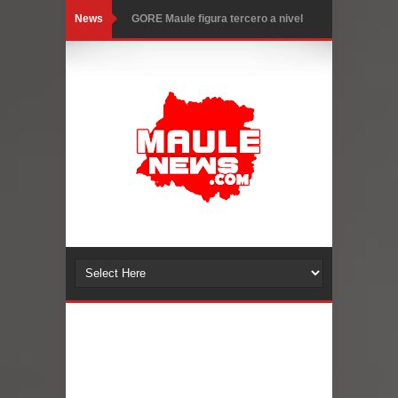
News
GORE Maule figura tercero a nivel
nacional en gasto por viajes y
traslados con $133 millones
Dos internos intentaron escapar por
un forado desde la cárcel de Talca
Temporal obliga a cerrar
anticipadamente la Fiesta del
Chancho en Talca tras caída de
ramas cerca de carpas
Miles llegan a la Plaza de Armas de
Talca en el inicio de la Fiesta del