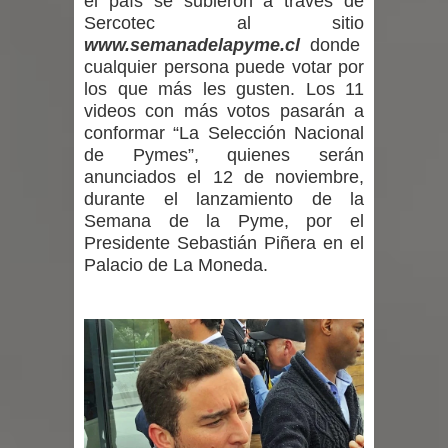
el país se subieron a través de
Municipalidad de Curicó apuesta a la
Sercotec al sitio
www.semanadelapyme.cl
donde
innovación en tecnología educativa
cualquier persona puede votar por
los que más les gusten. Los 11
con nuevas pantallas interactivas del
videos con más votos pasarán a
conformar “La Selección Nacional
Colegio El Boldo
de Pymes”, quienes serán
anunciados el 12 de noviembre,
Municipalidad de Curicó inició
durante el lanzamiento de la
proceso de vacunación escolar
Semana de la Pyme, por el
Presidente Sebastián Piñera en el
Se activa Código Azul en Talca ante
Palacio de La Moneda.
las bajas temperaturas