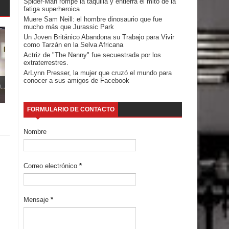
Spider-Man rompe la taquilla y entierra el mito de la
fatiga superheroica
Muere Sam Neill: el hombre dinosaurio que fue
mucho más que Jurassic Park
Un Joven Británico Abandona su Trabajo para Vivir
como Tarzán en la Selva Africana
Actriz de "The Nanny" fue secuestrada por los
extraterrestres.
ArLynn Presser, la mujer que cruzó el mundo para
conocer a sus amigos de Facebook
..
FORMULARIO DE CONTACTO
Nombre
Correo electrónico
*
Mensaje
*