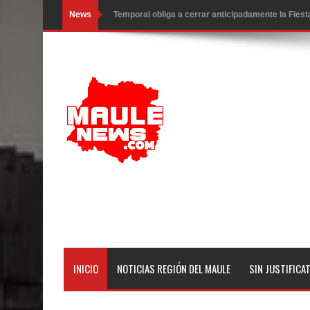
News
Temporal obliga a cerrar anticipadamente la Fies
Miles llegan a la Plaza de Armas de Talca en el in
Torneo de Asadores reúne a 13 equipos en la Fies
Alerta por hantavirus: expertos piden reforzar m
Matrimonios Linarenses Celebraron Bodas de Or
Departamento Comunal de Salud de Curicó desarrol
virus respiratorios
Empedrado desarrolló con éxito el desafío guerre
Banda linarense Los Remembers regresa de Brasi
INICIO
NOTICIAS REGIÓN DEL MAULE
SIN JUSTIFICA
comunidades escolares
Alta positividad en influenza hace que expertos r