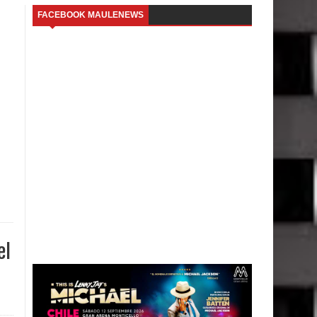
FACEBOOK MAULENEWS
l
el