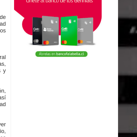
nde
dad
vos
ral
as,
s y
ón,
así
dad
ver
io,