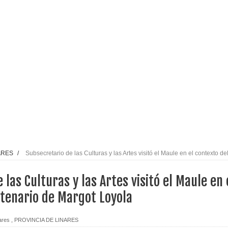
alud por dejar fuera a Linares: “No dará la cara”
espliegue para apoyar a niños y adolescentes durante la
izan el creciente interés por las culturas japonesa y coreana
Gobierno en medio de denuncias por viviendas sociales en
nexión eléctrica en la alta cordillera del Maule por su
ARES
/
Subsecretario de las Culturas y las Artes visitó el Maule en el contexto de
 las Culturas y las Artes visitó el Maule en 
arios de PRODESAL de la provincia de Linares
ntenario de Margot Loyola
n tecnología educativa con nuevas pantallas interactivas del
ares
,
PROVINCIA DE LINARES