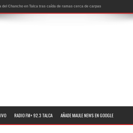
ta del Chancho en Talca tras caída de ramas cerca de carpas
icio de la Fiesta del Chancho 2026
ta del Chancho 2026 en Talca
edidas y consulta oportuna
o
lará jornada de vacunación contra la Influenza y otros
ros 2026
l tras impulsar un intercambio musical y pedagógico con
TIVO
RADIO FM+ 92.3 TALCA
AÑADE MAULE NEWS EN GOOGLE
eiteren llamado a vacunarse