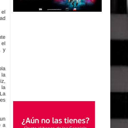
 el
dad
nte
 el
, y
ola
 la
iz,
 la
 La
tes
 un
e a