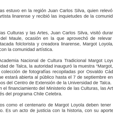
as estuvo en la región Juan Carlos Silva, quien relevó
ción escolar
rtista linarense y recibió las inquietudes de la comuni
mperaturas
as Culturas y las Artes, Juan Carlos Silva, visitó dura
to por viajes y traslados con $133 millones
del Maule, ocasión en la que aprovechó de relevar
tacada folclorista y creadora linarense, Margot Loyola
de la cárcel de Talca
on la comunidad artística.
Academia Nacional de Cultura Tradicional Margot Loy
idad de Talca, la autoridad inauguró la muestra “Margot,
 colección de fotografías recopiladas por Osvaldo Cád
que estará abierta al público hasta el 7 de septiembre en
s del Centro de Extensión de la Universidad de Talca.
 el financiamiento del Ministerio de las Culturas, las Ar
vés del programa Chile Celebra.
tivos como el centenario de Margot Loyola deben tener
o. Es un acto de justicia con la historia, con su aport