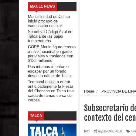
MAULE NEWS
Mario Meza endurece críticas contra ministra de S
Municipalidad de Curicó
inició proceso de
Seremi de Desarrollo Social y Familia mantiene d
vacunación escolar
Se activa Código Azul en
Talca ante las bajas
emergencia.
temperaturas
GORE Maule figura tercero
Del anime al K-pop: especialistas U. de Chile anal
a nivel nacional en gasto
por viajes y traslados con
$133 millones
Renuncia del seremi Minvu en el Maule golpea al 
Dos internos intentaron
escapar por un forado
Talca
desde la cárcel de Talca
Temporal obliga a cerrar
anticipadamente la Fiesta
Diputado Jorge Guzmán rechaza proyecto de interco
del Chancho en Talca tras
Home
/
PROVINCIA DE LIN
caída de ramas cerca de
centenario de Margot Loyola
carpas
impacto ambiental
Subsecretario de
INDAP entregó $189 millones en incentivos a usu
contexto del ce
TALCA
Municipalidad de Curicó apuesta a la innovación e
Info
agosto 09, 2018
Lin