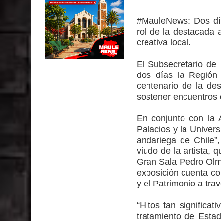
Colegio El Boldo
#MauleNews:
Dos dí
Municipalidad de Curicó inició proceso de vacuna
rol de la destacada a
creativa local.
Se activa Código Azul en Talca ante las bajas te
El Subsecretario de l
GORE Maule figura tercero a nivel nacional en gas
dos días la Región 
centenario de la des
Dos internos intentaron escapar por un forado des
sostener encuentros c
En conjunto con la 
Palacios y la Univers
andariega de Chile”,
viudo de la artista, 
Gran Sala Pedro Olmo
exposición cuenta con
y el Patrimonio a tra
“Hitos tan significa
tratamiento de Estad