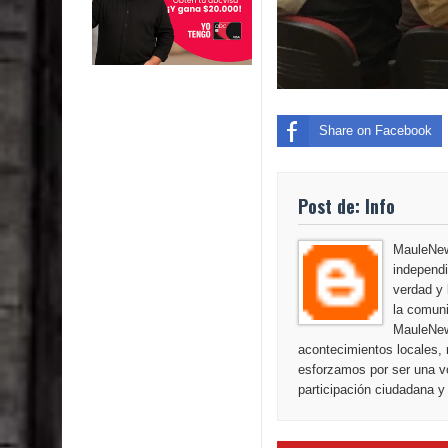
Share on Facebook
Post de: Info
MauleNews
independi
verdad y 
la comuni
MauleNew
acontecimientos locales, 
esforzamos por ser una vo
participación ciudadana y