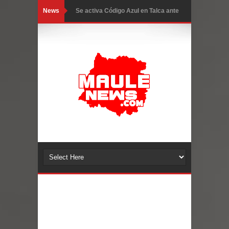
News
Se activa Código Azul en Talca ante
las bajas temperaturas
GORE Maule figura tercero a nivel
nacional en gasto por viajes y
traslados con $133 millones
Dos internos intentaron escapar por
un forado desde la cárcel de Talca
Temporal obliga a cerrar
anticipadamente la Fiesta del
Chancho en Talca tras caída de
ramas cerca de carpas