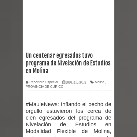
Miles llegan a la Plaza de Armas de
Talca en el inicio de la Fiesta del
Chancho 2026
Torneo de Asadores reúne a 13
Un centenar egresados tuvo
programa de Nivelación de Estudios
equipos en la Fiesta del Chancho
en Molina
2026 en Talca
Reportero Especial
julio 03, 2018
Molina
,
PROVINCIA DE CURICO
Alerta por hantavirus: expertos piden
reforzar medidas y consulta oportuna
#MauleNews:
Inflando el pecho de
orgullo estuvieron los cerca de
Matrimonios Linarenses Celebraron
cien egresados del programa de
Nivelación de Estudios en
Bodas de Oro
Modalidad Flexible de Molina,