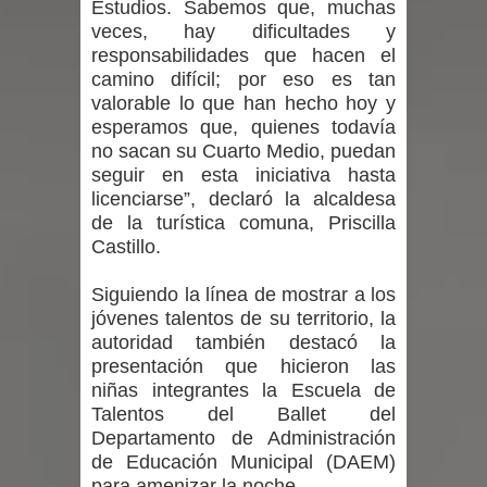
Estudios. Sabemos que, muchas
veces, hay dificultades y
por las culturas japonesa y coreana
responsabilidades que hacen el
camino difícil; por eso es tan
Renuncia del seremi Minvu en el
valorable lo que han hecho hoy y
esperamos que, quienes todavía
Maule golpea al Gobierno en medio de
no sacan su Cuarto Medio, puedan
seguir en esta iniciativa hasta
denuncias por viviendas sociales en
licenciarse”, declaró la alcaldesa
de la turística comuna, Priscilla
Talca
Castillo.
Diputado Jorge Guzmán rechaza
Siguiendo la línea de mostrar a los
proyecto de interconexión eléctrica
jóvenes talentos de su territorio, la
autoridad también destacó la
en la alta cordillera del Maule por su
presentación que hicieron las
niñas integrantes la Escuela de
impacto ambiental
Talentos del Ballet del
Departamento de Administración
INDAP entregó $189 millones en
de Educación Municipal (DAEM)
para amenizar la noche.