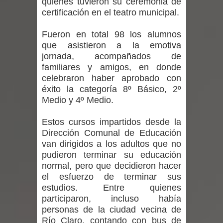
quienes tuvieron su ceremonia de
Departamento Comunal de Salud de
certificación en el teatro municipal.
Curicó desarrollará jornada de
Fueron en total 98 los alumnos
que asistieron a la emotiva
vacunación contra la Influenza y otros
jornada, acompañados de
familiares y amigos, en donde
virus respiratorios
celebraron haber aprobado con
Empedrado desarrolló con éxito el
éxito la categoría 8º Básico, 2º
Medio y 4º Medio.
desafío guerreros 2026
Estos cursos impartidos desde la
Banda linarense Los Remembers
Dirección Comunal de Educación
van dirigidos a los adultos que no
regresa de Brasil tras impulsar un
pudieron terminar su educación
normal, pero que decidieron hacer
intercambio musical y pedagógico
el esfuerzo de terminar sus
estudios. Entre quienes
con comunidades escolares
participaron, incluso había
personas de la ciudad vecina de
Alta positividad en influenza hace que
Río Claro, contando con bus de