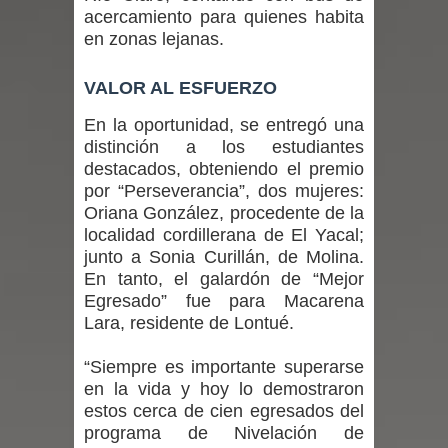
acercamiento para quienes habita
expertos reiteren llamado a
en zonas lejanas.
vacunarse
VALOR AL ESFUERZO
Mario Meza endurece críticas contra
En la oportunidad, se entregó una
distinción a los estudiantes
ministra de Salud por dejar fuera a
destacados, obteniendo el premio
por “Perseverancia”, dos mujeres:
Linares: “No dará la cara”
Oriana González, procedente de la
Seremi de Desarrollo Social y Familia
localidad cordillerana de El Yacal;
junto a Sonia Curillán, de Molina.
mantiene despliegue para apoyar a
En tanto, el galardón de “Mejor
Egresado” fue para Macarena
niños y adolescentes durante la
Lara, residente de Lontué.
emergencia.
“Siempre es importante superarse
en la vida y hoy lo demostraron
Del anime al K-pop: especialistas U.
estos cerca de cien egresados del
programa de Nivelación de
de Chile analizan el creciente interés