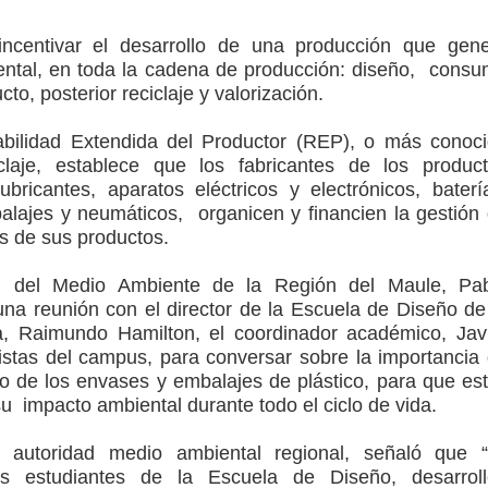
incentivar el desarrollo de una producción que gen
o Regional del Maule en una función especial para celebrar el
ntal, en toda la cadena de producción: diseño, cons
cto, posterior reciclaje y valorización.
ilidad Extendida del Productor (REP), o más conoc
to por viajes y traslados con $133 millones
aje, establece que los fabricantes de los produc
 lubricantes, aparatos eléctricos y electrónicos, baterí
de la cárcel de Talca
alajes y neumáticos, organicen y financien la gestión
os de sus productos.
ta del Chancho en Talca tras caída de ramas cerca de carpas
i del Medio Ambiente de la Región del Maule, Pa
icio de la Fiesta del Chancho 2026
na reunión con el director de la Escuela de Diseño de
a, Raimundo Hamilton, el coordinador académico, Jav
istas del campus, para conversar sobre la importancia
o de los envases y embalajes de plástico, para que es
u impacto ambiental durante todo el ciclo de vida.
a autoridad medio ambiental regional, señaló que 
s estudiantes de la Escuela de Diseño, desarrol