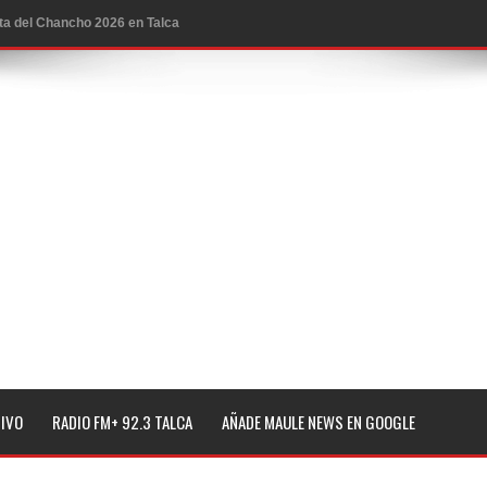
ta del Chancho 2026 en Talca
edidas y consulta oportuna
o
lará jornada de vacunación contra la Influenza y otros
ros 2026
l tras impulsar un intercambio musical y pedagógico con
eiteren llamado a vacunarse
TIVO
RADIO FM+ 92.3 TALCA
AÑADE MAULE NEWS EN GOOGLE
alud por dejar fuera a Linares: “No dará la cara”
espliegue para apoyar a niños y adolescentes durante la