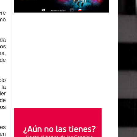
ere
umo
ida
tos
as,
 de
blo
 la
ier
 de
tos
“es
len