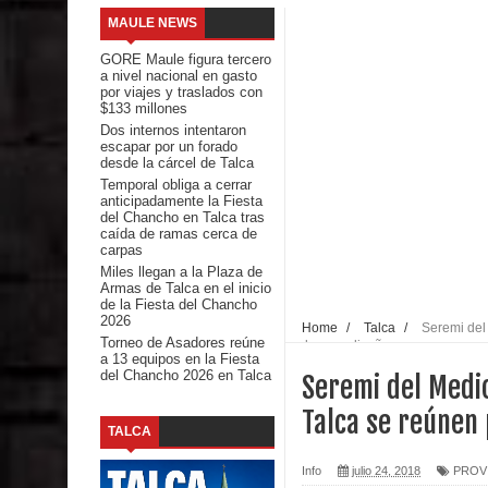
MAULE NEWS
emergencia.
GORE Maule figura tercero
a nivel nacional en gasto
Del anime al K-pop: especialistas U. de Chile anal
por viajes y traslados con
$133 millones
Dos internos intentaron
Renuncia del seremi Minvu en el Maule golpea al 
escapar por un forado
desde la cárcel de Talca
Talca
Temporal obliga a cerrar
anticipadamente la Fiesta
del Chancho en Talca tras
Diputado Jorge Guzmán rechaza proyecto de interco
caída de ramas cerca de
carpas
impacto ambiental
Miles llegan a la Plaza de
Armas de Talca en el inicio
de la Fiesta del Chancho
INDAP entregó $189 millones en incentivos a usu
2026
Home
/
Talca
/
Seremi del
Torneo de Asadores reúne
sobre ecodiseño
a 13 equipos en la Fiesta
Municipalidad de Curicó apuesta a la innovación e
del Chancho 2026 en Talca
Seremi del Medi
Colegio El Boldo
Talca se reúnen
TALCA
Seremi de Desarrollo Social y Familia lanzó en e
Info
julio 24, 2018
PROVI