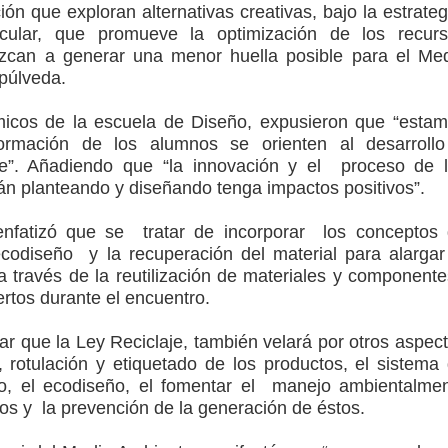
ón que exploran alternativas creativas, bajo la estrate
cular, que promueve la optimización de los recur
zcan a generar una menor huella posible para el Me
púlveda.
micos de la escuela de Diseño, expusieron que “esta
formación de los alumnos se orienten al desarroll
le”. Añadiendo que “la innovación y el proceso de 
án planteando y diseñando tenga impactos positivos”.
nfatizó que se tratar de incorporar los conceptos
ecodiseño y la recuperación del material para alargar
a través de la reutilización de materiales y componente
rtos durante el encuentro.
ar que la Ley Reciclaje, también velará por otros aspec
n, rotulación y etiquetado de los productos, el sistema
o, el ecodiseño, el fomentar el manejo ambientalme
uos y la prevención de la generación de éstos.