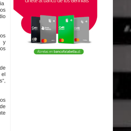
gia
sos
dio
mos
o y
los
 de
 el
s”,
tos
 de
nte