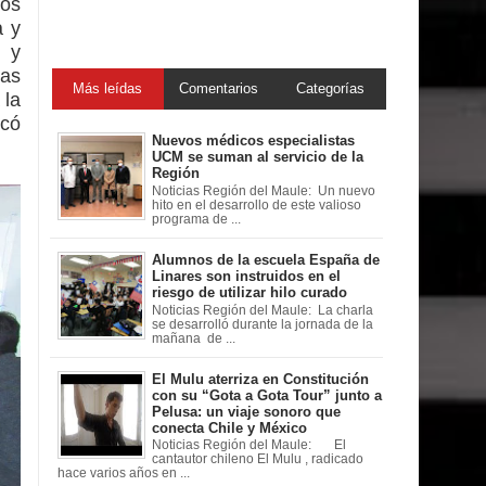
nos
a y
 y
vas
Más leídas
Comentarios
Categorías
 la
icó
Nuevos médicos especialistas
UCM se suman al servicio de la
Región
Noticias Región del Maule: Un nuevo
hito en el desarrollo de este valioso
programa de ...
Alumnos de la escuela España de
Linares son instruidos en el
riesgo de utilizar hilo curado
Noticias Región del Maule: La charla
se desarrolló durante la jornada de la
mañana de ...
El Mulu aterriza en Constitución
con su “Gota a Gota Tour” junto a
Pelusa: un viaje sonoro que
conecta Chile y México
Noticias Región del Maule: El
cantautor chileno El Mulu , radicado
hace varios años en ...