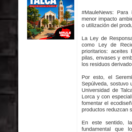
Saludables 2026
#MauleNews:
Para 
Ballet: La magia de La Cenicienta llegará al Teatr
menor impacto ambie
o utilización del produ
Día de la Niñez
La Ley de Responsab
GORE Maule figura tercero a nivel nacional en gas
como Ley de Recicl
prioritarios: aceites
Dos internos intentaron escapar por un forado des
pilas, envases y emb
los residuos derivad
Temporal obliga a cerrar anticipadamente la Fies
Por esto, el Serem
Miles llegan a la Plaza de Armas de Talca en el in
Sepúlveda, sostuvo u
Universidad de Talc
Lorca y con especial
fomentar el ecodiseñ
productos reduzcan s
En este sentido, l
fundamental que lo