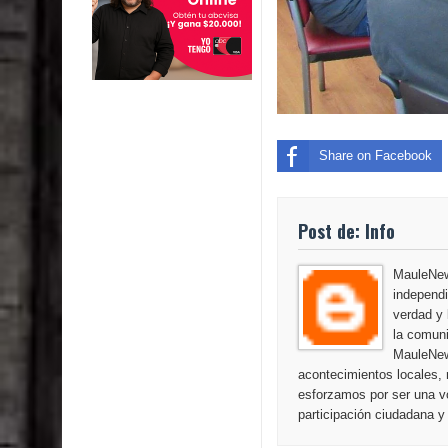
Share on Facebook
Post de: Info
MauleNews
independi
verdad y 
la comuni
MauleNew
acontecimientos locales, 
esforzamos por ser una vo
participación ciudadana y