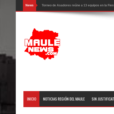
News
Torneo de Asadores reúne a 13 equipos en la Fies
Alerta por hantavirus: expertos piden reforzar m
Matrimonios Linarenses Celebraron Bodas de Or
Departamento Comunal de Salud de Curicó desarrol
virus respiratorios
Empedrado desarrolló con éxito el desafío guerre
Banda linarense Los Remembers regresa de Brasi
comunidades escolares
Alta positividad en influenza hace que expertos r
INICIO
NOTICIAS REGIÓN DEL MAULE
SIN JUSTIFICA
Mario Meza endurece críticas contra ministra de S
Seremi de Desarrollo Social y Familia mantiene d