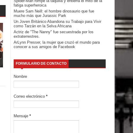
Spider-Man rompe la taquilla y entierra el mito de la
fatiga superheroica
Muere Sam Neill: el hombre dinosaurio que fue
mucho más que Jurassic Park
Un Joven Británico Abandona su Trabajo para Vivir
como Tarzán en la Selva Africana
Actriz de "The Nanny" fue secuestrada por los
extraterrestres.
ArLynn Presser, la mujer que cruzó el mundo para
conocer a sus amigos de Facebook
.
FORMULARIO DE CONTACTO
Nombre
Correo electrónico
*
Mensaje
*