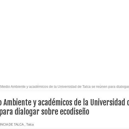
izan el creciente interés por las culturas japonesa y coreana
Gobierno en medio de denuncias por viviendas sociales en
nexión eléctrica en la alta cordillera del Maule por su
arios de PRODESAL de la provincia de Linares
 Medio Ambiente y académicos de la Universidad de Talca se reúnen para dialoga
n tecnología educativa con nuevas pantallas interactivas del
o Ambiente y académicos de la Universidad 
 para dialogar sobre ecodiseño
l Maule el Fondo Concursable de Promoción de Entornos
NCIA DE TALCA
,
Talca