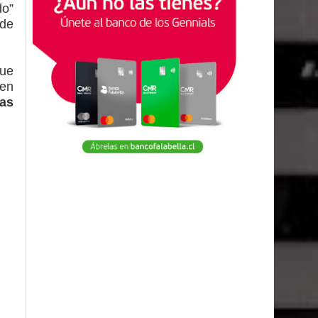
do”
 de
que
een
las