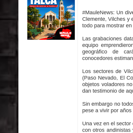
Miles llegan a la Plaza de Armas de Talca en el in
#MauleNews:
Un div
Torneo de Asadores reúne a 13 equipos en la Fies
Clemente, Vilches y e
todo para mostrar en s
Alerta por hantavirus: expertos piden reforzar m
Las grabaciones data
Matrimonios Linarenses Celebraron Bodas de Or
equipo emprendieron 
geográfico de car
Departamento Comunal de Salud de Curicó desarrol
conocedores estiman 
virus respiratorios
Los sectores de Vilc
(Paso Nevado, El Col
Empedrado desarrolló con éxito el desafío guerre
objetos voladores no
dan testimonio de aqu
Sin embargo no todos
pese a vivir por años 
Una vez en el sector
con otros andinistas