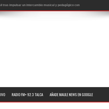
l tras impulsar un intercambio musical y pedagógico con
eiteren llamado a vacunarse
alud por dejar fuera a Linares: “No dará la cara”
espliegue para apoyar a niños y adolescentes durante la
izan el creciente interés por las culturas japonesa y coreana
Gobierno en medio de denuncias por viviendas sociales en
TIVO
RADIO FM+ 92.3 TALCA
AÑADE MAULE NEWS EN GOOGLE
nexión eléctrica en la alta cordillera del Maule por su