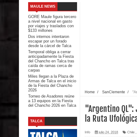
MAULE NEWS
INDAP entregó $189 millones en incentivos a usu
GORE Maule figura tercero
a nivel nacional en gasto
Municipalidad de Curicó apuesta a la innovación e
por viajes y traslados con
$133 millones
Dos internos intentaron
Colegio El Boldo
escapar por un forado
desde la cárcel de Talca
Seremi de Desarrollo Social y Familia lanzó en e
Temporal obliga a cerrar
anticipadamente la Fiesta
del Chancho en Talca tras
Saludables 2026
caída de ramas cerca de
carpas
Ballet: La magia de La Cenicienta llegará al Teatr
Miles llegan a la Plaza de
Armas de Talca en el inicio
de la Fiesta del Chancho
Día de la Niñez
2026
Home
/
SanClemente
/
"A
Torneo de Asadores reúne
a 13 equipos en la Fiesta
GORE Maule figura tercero a nivel nacional en gas
del Chancho 2026 en Talca
"Argentino QL": 
Dos internos intentaron escapar por un forado des
la Ruta Ufológic
TALCA
Temporal obliga a cerrar anticipadamente la Fies
Info
julio 24, 2018
Chile