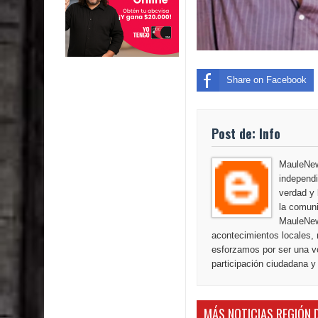
Share on Facebook
Post de: Info
MauleNews
independi
verdad y 
la comuni
MauleNew
acontecimientos locales, 
esforzamos por ser una vo
participación ciudadana y
MÁS NOTICIAS REGIÓN 