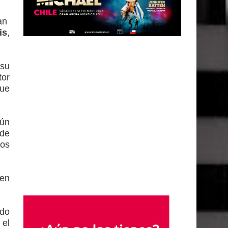
San
is
,
 su
tor
ue
bún
 de
ños
ien
ndo
 el