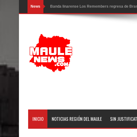
News
Banda linarense Los Remembers regresa de Brasi
comunidades escolares
Alta positividad en influenza hace que expertos r
Mario Meza endurece críticas contra ministra de S
Seremi de Desarrollo Social y Familia mantiene d
emergencia.
Del anime al K-pop: especialistas U. de Chile anal
Renuncia del seremi Minvu en el Maule golpea al 
Talca
INICIO
NOTICIAS REGIÓN DEL MAULE
SIN JUSTIFICA
Diputado Jorge Guzmán rechaza proyecto de interco
impacto ambiental