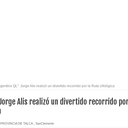
arios de PRODESAL de la provincia de Linares
n tecnología educativa con nuevas pantallas interactivas del
l Maule el Fondo Concursable de Promoción de Entornos
o Regional del Maule en una función especial para celebrar el
rgentino QL": Jorge Alis realizó un divertido recorrido por la Ruta Ufológica
to por viajes y traslados con $133 millones
Jorge Alis realizó un divertido recorrido po
de la cárcel de Talca
a
ta del Chancho en Talca tras caída de ramas cerca de carpas
,
PROVINCIA DE TALCA
,
SanClemente