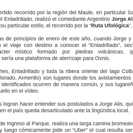
icio de la Fiesta del Chancho 2026
ertido recorrido por la región del Maule, en particular 
ta del Chancho 2026 en Talca
l Enladrillado, realizó el comediante Argentino
Jorge Al
u particular estilo, el recorrido por la “
Ruta Ufológica
”.
edidas y consulta oportuna
s de principios de enero de este año, cuando Jorge y
o
el viaje con destino a conocer el “Enladrillado”, sec
ácter místico formado por piedras volcánicas, q
lará jornada de vacunación contra la Influenza y otros
sería una plataforma de aterrizaje para Ovnis.
hes, Enladrillado y toda la ribera oriente del lago Col
orado, Armerillo) son lugares donde los avistamientos
ros 2026
 identificados ocurren de manera común, y sus lugare
ello en el vídeo.
 logran hacer entender sus postulados a Jorge Alis, qu
en el país queda desarticulado ante la lingüística local.
 de Ingreso al Parque, realiza una larga camina bromea
 y luego cómicamente pide un “Uber” el cual resulta ser