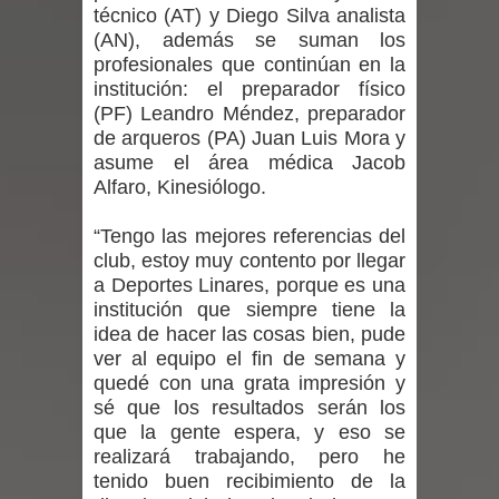
técnico (AT) y Diego Silva analista
niños y adolescentes durante la
(AN), además se suman los
profesionales que continúan en la
emergencia.
institución: el preparador físico
(PF) Leandro Méndez, preparador
Del anime al K-pop: especialistas U.
de arqueros (PA) Juan Luis Mora y
asume el área médica Jacob
de Chile analizan el creciente interés
Alfaro, Kinesiólogo.
por las culturas japonesa y coreana
“Tengo las mejores referencias del
club, estoy muy contento por llegar
Renuncia del seremi Minvu en el
a Deportes Linares, porque es una
Maule golpea al Gobierno en medio de
institución que siempre tiene la
idea de hacer las cosas bien, pude
denuncias por viviendas sociales en
ver al equipo el fin de semana y
quedé con una grata impresión y
Talca
sé que los resultados serán los
que la gente espera, y eso se
Diputado Jorge Guzmán rechaza
realizará trabajando, pero he
tenido buen recibimiento de la
proyecto de interconexión eléctrica