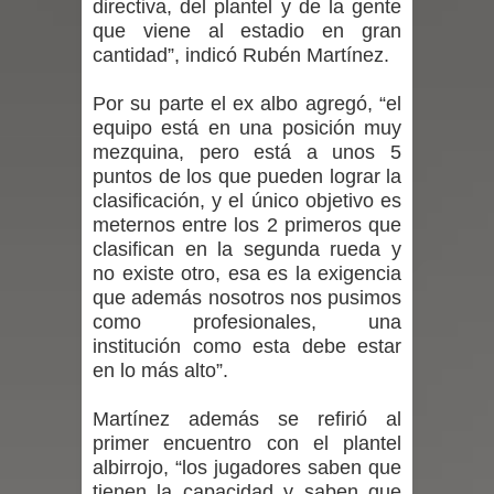
directiva, del plantel y de la gente
que viene al estadio en gran
en la alta cordillera del Maule por su
cantidad”, indicó Rubén Martínez.
impacto ambiental
Por su parte el ex albo agregó, “el
equipo está en una posición muy
INDAP entregó $189 millones en
mezquina, pero está a unos 5
puntos de los que pueden lograr la
incentivos a usuarios de PRODESAL
clasificación, y el único objetivo es
meternos entre los 2 primeros que
de la provincia de Linares
clasifican en la segunda rueda y
no existe otro, esa es la exigencia
Municipalidad de Curicó apuesta a la
que además nosotros nos pusimos
innovación en tecnología educativa
como profesionales, una
institución como esta debe estar
con nuevas pantallas interactivas del
en lo más alto”.
Colegio El Boldo
Martínez además se refirió al
primer encuentro con el plantel
Municipalidad de Curicó inició
albirrojo, “los jugadores saben que
tienen la capacidad y saben que