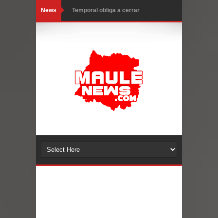
News
Temporal obliga a cerrar
anticipadamente la Fiesta del
Chancho en Talca tras caída de
ramas cerca de carpas
Miles llegan a la Plaza de Armas de
Talca en el inicio de la Fiesta del
Chancho 2026
Torneo de Asadores reúne a 13
equipos en la Fiesta del Chancho
2026 en Talca
Alerta por hantavirus: expertos piden