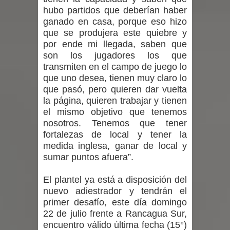
proceso de vacunación escolar
hubo partidos que deberían haber
ganado en casa, porque eso hizo
Se activa Código Azul en Talca ante
que se produjera este quiebre y
por ende mi llegada, saben que
las bajas temperaturas
son los jugadores los que
transmiten en el campo de juego lo
GORE Maule figura tercero a nivel
que uno desea, tienen muy claro lo
que pasó, pero quieren dar vuelta
nacional en gasto por viajes y
la página, quieren trabajar y tienen
el mismo objetivo que tenemos
traslados con $133 millones
nosotros. Tenemos que tener
fortalezas de local y tener la
Dos internos intentaron escapar por
medida inglesa, ganar de local y
un forado desde la cárcel de Talca
sumar puntos afuera”.
El plantel ya está a disposición del
nuevo adiestrador y tendrán el
primer desafío, este día domingo
22 de julio frente a Rancagua Sur,
encuentro válido última fecha (15°)