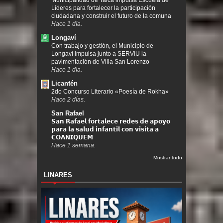
Municipalidad de Talca impulsa Escuela de
Líderes para fortalecer la participación
ciudadana y construir el futuro de la comuna
Hace 1 día.
Longaví
Con trabajo y gestión, el Municipio de
Longaví impulsa junto a SERVIU la
pavimentación de Villa San Lorenzo
Hace 1 día.
Licantén
2do Concurso Literario «Poesía de Rokha»
Hace 2 días.
San Rafael
𝗦𝗮𝗻 𝗥𝗮𝗳𝗮𝗲𝗹 𝗳𝗼𝗿𝘁𝗮𝗹𝗲𝗰𝗲 𝗿𝗲𝗱𝗲𝘀 𝗱𝗲 𝗮𝗽𝗼𝘆𝗼
𝗽𝗮𝗿𝗮 𝗹𝗮 𝘀𝗮𝗹𝘂𝗱 𝗶𝗻𝗳𝗮𝗻𝘁𝗶𝗹 𝗰𝗼𝗻 𝘃𝗶𝘀𝗶𝘁𝗮 𝗮
𝗖𝗢𝗔𝗡𝗜𝗤𝗨𝗘𝗠
Hace 1 semana.
Mostrar todo
LINARES