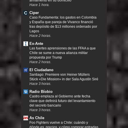
armamento en su domicilio
Hace 1 hora.
Ciper
Caso Fundamenta: los gastos en Colombia
y España que pareja de Vivanco financió
tras depósito de $13 millones ordenado por
Lagos
Hace 2 horas.
Ex-Ante
Las fuertes aprensiones de las FFAA a que
Chile se sume a nueva alianza militar
propuesta por Trump
Hace 2 horas.
El Ciudadano
Santiago: Premiere von Heiner Müllers
Stück «Die Mission» in der Sala Agustín Siré
Hace 3 horas.
Radio Bíobio
Castro emplaza al Gobierno ante fecha
clave que definirá futuro del levantamiento
del secreto bancario
Hace 3 horas.
As Chile
Foo Fighters vuelve a Chile: cuándo y
dónde es, precios, y cómo comprar entradas