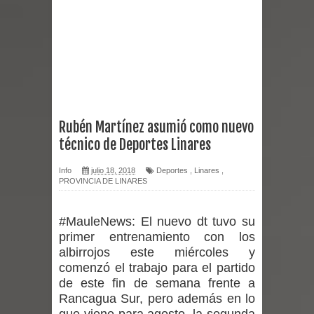
reforzar medidas y consulta oportuna
Matrimonios Linarenses Celebraron
Bodas de Oro
Departamento Comunal de Salud de
Rubén Martínez asumió como nuevo
técnico de Deportes Linares
Curicó desarrollará jornada de
Info
julio 18, 2018
Deportes
,
Linares
,
vacunación contra la Influenza y otros
PROVINCIA DE LINARES
virus respiratorios
#MauleNews:
El nuevo dt tuvo su
Empedrado desarrolló con éxito el
primer entrenamiento con los
albirrojos este miércoles y
desafío guerreros 2026
comenzó el trabajo para el partido
de este fin de semana frente a
Banda linarense Los Remembers
Rancagua Sur, pero además en lo