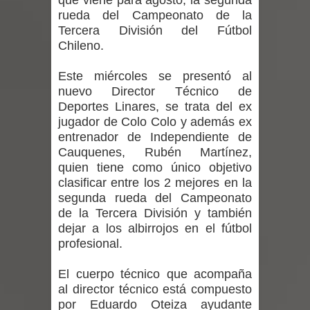
que viene para agosto, la segunda
regresa de Brasil tras impulsar un
rueda del Campeonato de la
Tercera División del Fútbol
intercambio musical y pedagógico
Chileno.
con comunidades escolares
Este miércoles se presentó al
nuevo Director Técnico de
Alta positividad en influenza hace que
Deportes Linares, se trata del ex
jugador de Colo Colo y además ex
expertos reiteren llamado a
entrenador de Independiente de
Cauquenes, Rubén Martínez,
vacunarse
quien tiene como único objetivo
Mario Meza endurece críticas contra
clasificar entre los 2 mejores en la
segunda rueda del Campeonato
ministra de Salud por dejar fuera a
de la Tercera División y también
dejar a los albirrojos en el fútbol
Linares: “No dará la cara”
profesional.
Seremi de Desarrollo Social y Familia
El cuerpo técnico que acompaña
al director técnico está compuesto
mantiene despliegue para apoyar a
por Eduardo Oteiza ayudante