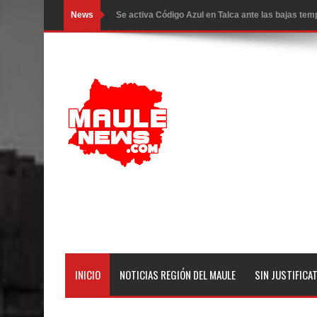
News
Se activa Código Azul en Talca ante las bajas te
GORE Maule figura tercero a nivel nacional en gas
Dos internos intentaron escapar por un forado des
Temporal obliga a cerrar anticipadamente la Fies
Miles llegan a la Plaza de Armas de Talca en el in
Torneo de Asadores reúne a 13 equipos en la Fies
Alerta por hantavirus: expertos piden reforzar m
Matrimonios Linarenses Celebraron Bodas de Or
Departamento Comunal de Salud de Curicó desarrol
INICIO
NOTICIAS REGIÓN DEL MAULE
SIN JUSTIFICA
virus respiratorios
Empedrado desarrolló con éxito el desafío guerre