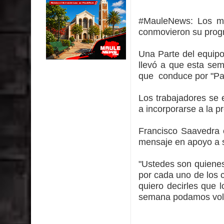
impacto ambiental
#MauleNews:
Los m
INDAP entregó $189 millones en incentivos a usu
conmovieron su prog
Municipalidad de Curicó apuesta a la innovación e
Una Parte del equipo
llevó a que esta sem
Colegio El Boldo
que conduce por "P
Municipalidad de Curicó inició proceso de vacuna
Los trabajadores se
a incorporarse a la p
Francisco Saavedra 
mensaje en apoyo a 
"Ustedes son quienes
por cada uno de los 
quiero decirles que 
semana podamos volve