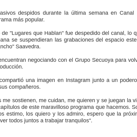
asivos despidos durante la última semana en Canal
arios de PRODESAL de la provincia de Linares
rama más popular.
n tecnología educativa con nuevas pantallas interactivas del
 de "Lugares que Hablan" fue despedido del canal, lo 
ana se suspendieran las grabaciones del espacio este
ancho" Saavedra.
ción escolar
 encuentran negociando con el Grupo Secuoya para vol
roducción.
compartió una imagen en Instagram junto a un poder
sus compañeros.
 me sostienen, me cuidan, me quieren y se juegan la v
capítulos de este maravilloso programa que hacemos. S
los estimo, los quiero y los admiro, espero que la próx
r todos juntos a trabajar tranquilos".