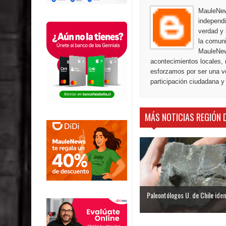
MauleNews
independi
verdad y 
la comuni
MauleNew
acontecimientos locales, 
esforzamos por ser una vo
participación ciudadana y
MÁS NOTICIAS REGIÓN 
Paleontólogos U. de Chile ident