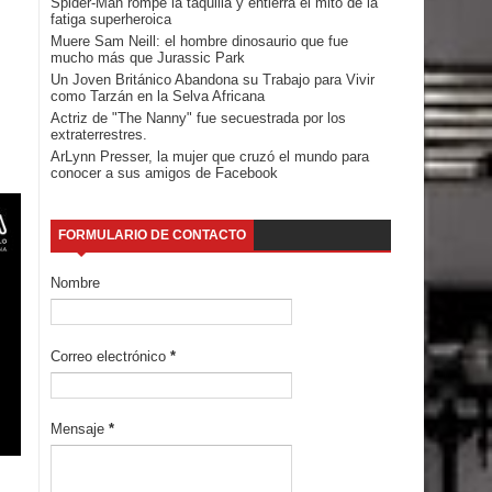
Spider-Man rompe la taquilla y entierra el mito de la
fatiga superheroica
Muere Sam Neill: el hombre dinosaurio que fue
mucho más que Jurassic Park
Un Joven Británico Abandona su Trabajo para Vivir
como Tarzán en la Selva Africana
Actriz de "The Nanny" fue secuestrada por los
extraterrestres.
ArLynn Presser, la mujer que cruzó el mundo para
conocer a sus amigos de Facebook
FORMULARIO DE CONTACTO
Nombre
Correo electrónico
*
Mensaje
*