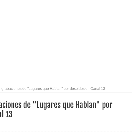
l tras impulsar un intercambio musical y pedagógico con
eiteren llamado a vacunarse
alud por dejar fuera a Linares: “No dará la cara”
espliegue para apoyar a niños y adolescentes durante la
izan el creciente interés por las culturas japonesa y coreana
grabaciones de "Lugares que Hablan" por despidos en Canal 13
Gobierno en medio de denuncias por viviendas sociales en
ciones de "Lugares que Hablan" por
l 13
nexión eléctrica en la alta cordillera del Maule por su
e