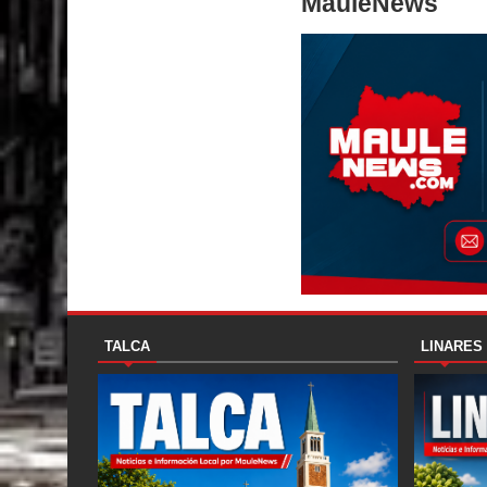
MauleNews
TALCA
LINARES