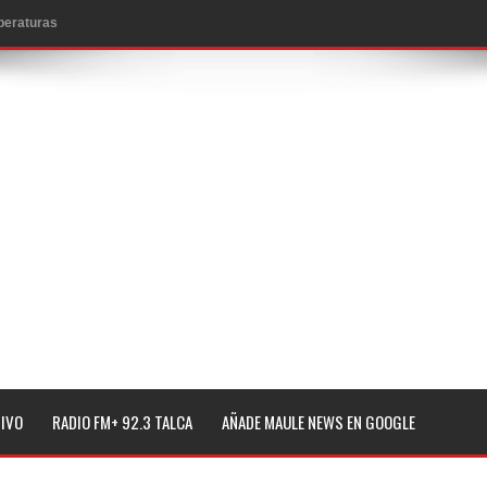
mperaturas
to por viajes y traslados con $133 millones
de la cárcel de Talca
ta del Chancho en Talca tras caída de ramas cerca de carpas
icio de la Fiesta del Chancho 2026
ta del Chancho 2026 en Talca
edidas y consulta oportuna
o
lará jornada de vacunación contra la Influenza y otros
TIVO
RADIO FM+ 92.3 TALCA
AÑADE MAULE NEWS EN GOOGLE
ros 2026