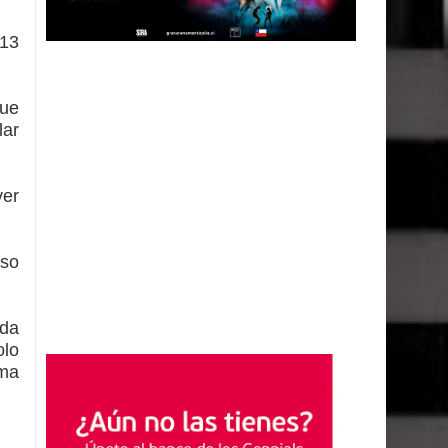
 13
que
lar
ver
oso
ida
olo
ima