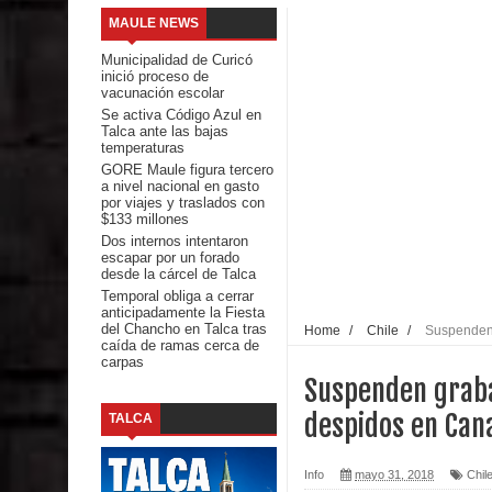
MAULE NEWS
Banda linarense Los Remembers regresa de Brasi
Municipalidad de Curicó
inició proceso de
comunidades escolares
vacunación escolar
Se activa Código Azul en
Talca ante las bajas
Alta positividad en influenza hace que expertos r
temperaturas
GORE Maule figura tercero
Mario Meza endurece críticas contra ministra de S
a nivel nacional en gasto
por viajes y traslados con
$133 millones
Seremi de Desarrollo Social y Familia mantiene d
Dos internos intentaron
escapar por un forado
emergencia.
desde la cárcel de Talca
Temporal obliga a cerrar
anticipadamente la Fiesta
Del anime al K-pop: especialistas U. de Chile anal
del Chancho en Talca tras
Home
/
Chile
/
Suspenden 
caída de ramas cerca de
carpas
Renuncia del seremi Minvu en el Maule golpea al 
Suspenden graba
Talca
despidos en Cana
TALCA
Diputado Jorge Guzmán rechaza proyecto de interco
Info
mayo 31, 2018
Chil