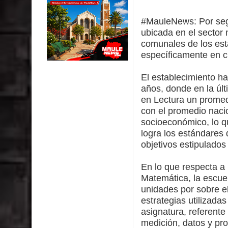
impacto ambiental
#MauleNews:
Por se
INDAP entregó $189 millones en incentivos a usu
ubicada en el sector 
comunales de los est
Municipalidad de Curicó apuesta a la innovación e
específicamente en c
Colegio El Boldo
El establecimiento ha
años, donde en la úl
Municipalidad de Curicó inició proceso de vacuna
en Lectura un promed
con el promedio naci
socioeconómico, lo qu
logra los estándares 
objetivos estipulados 
En lo que respecta a
Matemática, la escue
unidades por sobre e
estrategias utilizadas
asignatura, referent
medición, datos y pro