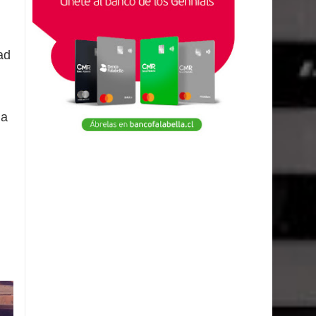
ad
ia