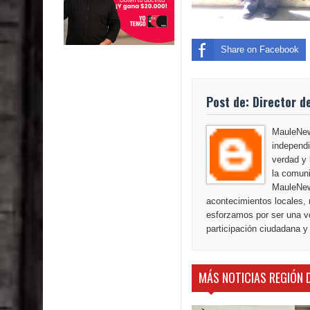
Share on Facebook
Post de: Director d
MauleNews
independi
verdad y 
la comuni
MauleNew
acontecimientos locales, 
esforzamos por ser una vo
participación ciudadana y
MÁS NOTICIAS REGIÓN 