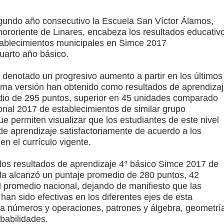
gundo año consecutivo la Escuela San Víctor Álamos,
arios de PRODESAL de la provincia de Linares
nororiente de Linares, encabeza los resultados educativ
ablecimientos municipales en Simce 2017
n tecnología educativa con nuevas pantallas interactivas del
uarto año básico.
 denotado un progresivo aumento a partir en los últimos
tima versión han obtenido como resultados de aprendiza
ción escolar
io de 295 puntos, superior en 45 unidades comparado
onal 2017 de establecimientos de similar grupo
e permiten visualizar que los estudiantes de este nivel
de aprendizaje satisfactoriamente de acuerdo a los
en el currículo vigente.
 los resultados de aprendizaje 4° básico Simce 2017 de
la alcanzó un puntaje promedio de 280 puntos, 42
l promedio nacional, dejando de manifiesto que las
 han sido efectivas en los diferentes ejes de esta
e a números y operaciones, patrones y álgebra, geometrí
babilidades.