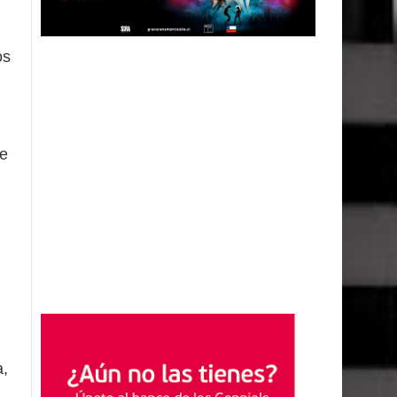
os
je
a,