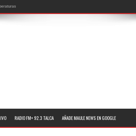
mperaturas
to por viajes y traslados con $133 millones
de la cárcel de Talca
ta del Chancho en Talca tras caída de ramas cerca de carpas
icio de la Fiesta del Chancho 2026
ta del Chancho 2026 en Talca
edidas y consulta oportuna
o
lará jornada de vacunación contra la Influenza y otros
TIVO
RADIO FM+ 92.3 TALCA
AÑADE MAULE NEWS EN GOOGLE
ros 2026