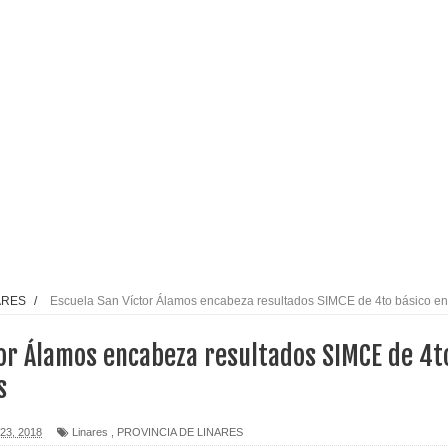
l tras impulsar un intercambio musical y pedagógico con
eiteren llamado a vacunarse
alud por dejar fuera a Linares: “No dará la cara”
espliegue para apoyar a niños y adolescentes durante la
izan el creciente interés por las culturas japonesa y coreana
ARES
/
Escuela San Víctor Álamos encabeza resultados SIMCE de 4to básico en
Gobierno en medio de denuncias por viviendas sociales en
tor Álamos encabeza resultados SIMCE de 4t
s
nexión eléctrica en la alta cordillera del Maule por su
23, 2018
Linares
,
PROVINCIA DE LINARES