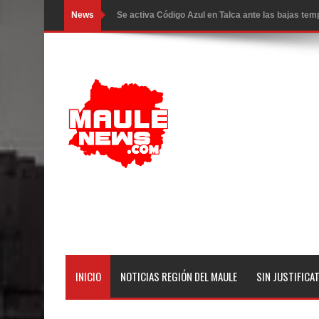
News
Se activa Código Azul en Talca ante las bajas te
GORE Maule figura tercero a nivel nacional en gas
Dos internos intentaron escapar por un forado des
Temporal obliga a cerrar anticipadamente la Fies
Miles llegan a la Plaza de Armas de Talca en el in
Torneo de Asadores reúne a 13 equipos en la Fies
Alerta por hantavirus: expertos piden reforzar m
Matrimonios Linarenses Celebraron Bodas de Or
Departamento Comunal de Salud de Curicó desarrol
INICIO
NOTICIAS REGIÓN DEL MAULE
SIN JUSTIFICA
virus respiratorios
Empedrado desarrolló con éxito el desafío guerre