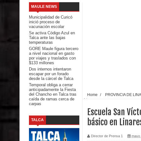
MAULE NEWS
Banda linarense Los Remembers regresa de Brasi
Municipalidad de Curicó
inició proceso de
comunidades escolares
vacunación escolar
Se activa Código Azul en
Talca ante las bajas
Alta positividad en influenza hace que expertos r
temperaturas
GORE Maule figura tercero
Mario Meza endurece críticas contra ministra de S
a nivel nacional en gasto
por viajes y traslados con
$133 millones
Seremi de Desarrollo Social y Familia mantiene d
Dos internos intentaron
escapar por un forado
emergencia.
desde la cárcel de Talca
Temporal obliga a cerrar
anticipadamente la Fiesta
Del anime al K-pop: especialistas U. de Chile anal
del Chancho en Talca tras
Home
/
PROVINCIA DE LIN
caída de ramas cerca de
Linares
carpas
Renuncia del seremi Minvu en el Maule golpea al 
Escuela San Víc
Talca
básico en Linare
TALCA
Diputado Jorge Guzmán rechaza proyecto de interco
Director de Prensa 1
mayo 