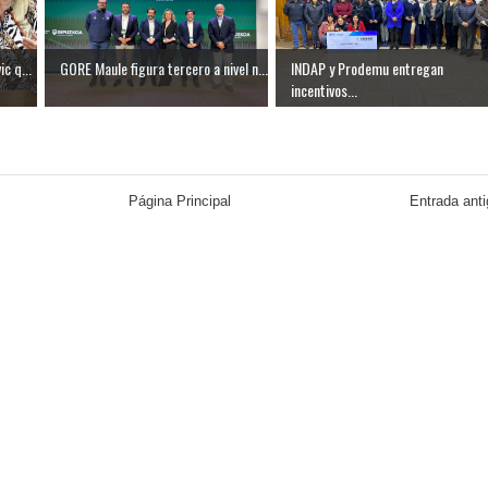
c q...
GORE Maule figura tercero a nivel n...
INDAP y Prodemu entregan
incentivos...
Página Principal
Entrada ant