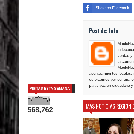
Share on Facebook
Post de: Info
MauleNews
independi
verdad y 
la comuni
MauleNew
acontecimientos locales, 
esforzamos por ser una vo
participación ciudadana y
VISITAS ESTA SEMANA
MÁS NOTICIAS REGIÓN 
568,762