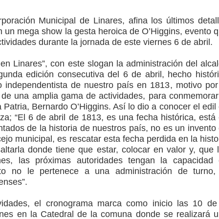
poración Municipal de Linares, afina los últimos detal
arios de PRODESAL de la provincia de Linares
 un mega show la gesta heroica de O’Higgins, evento 
tividades durante la jornada de este viernes 6 de abril.
n tecnología educativa con nuevas pantallas interactivas del
en Linares”, con este slogan la administración del alca
unda edición consecutiva del 6 de abril, hecho histór
so independentista de nuestro país en 1813, motivo por
ción escolar
o de una amplia gama de actividades, para conmemorar
a Patria, Bernardo O’Higgins. Así lo dio a conocer el edil
a; “El 6 de abril de 1813, es una fecha histórica, está
tados de la historia de nuestros país, no es un invento
cejo municipal, es rescatar esta fecha perdida en la histo
altarla donde tiene que estar, colocar en valor y, que 
nes, las próximas autoridades tengan la capacidad
o no le pertenece a una administración de turno,
enses”.
vidades, el cronograma marca como inicio las 10 de
nes en la Catedral de la comuna donde se realizará 