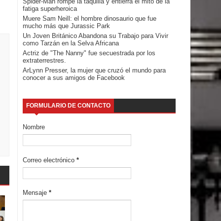
Spider-Man rompe la taquilla y entierra el mito de la
fatiga superheroica
Muere Sam Neill: el hombre dinosaurio que fue
mucho más que Jurassic Park
Un Joven Británico Abandona su Trabajo para Vivir
como Tarzán en la Selva Africana
Actriz de "The Nanny" fue secuestrada por los
extraterrestres.
ArLynn Presser, la mujer que cruzó el mundo para
conocer a sus amigos de Facebook
FORMULARIO DE CONTACTO
Nombre
Correo electrónico
*
Mensaje
*