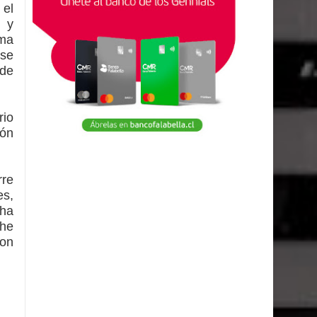
 el
s y
oma
 se
 de
rio
ión
rre
es,
 ha
che
ron