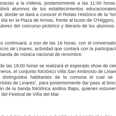
acias a la chilena, posteriormente a las 11:00 horas
cibirá alumnos de los establecimientos educacionale
, donde se dará a conocer el Relato Histórico de la “t
 día en la Plaza de Armas, frente al busto de O'Higgins,
dores del concurso pictórico y literario de los alumnos
da continuará, a eso de las 16 horas, con el conversato
cos de Linares, actividad que contará con la participac
banda de música nacional de renombre.
de las 19:00 horas se realizará el esperado show de cie
meros, el conjunto folclórico Villa San Ambrosio de Linar
a distinguidos habitantes de la comuna el cual se
iotas de Linares”, para posteriormente dar paso al bro
ón de la banda folclórica andina Illapu, quienes estuvie
 del Festival de Viña del Mar.