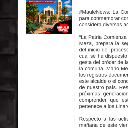
impacto ambiental
#MauleNews:
La Cor
INDAP entregó $189 millones en incentivos a usu
para conmemorar con
considera diversas ac
Municipalidad de Curicó apuesta a la innovación e
“La Patria Comienza 
Colegio El Boldo
Meza, prepara la seg
del inicio del proce
Municipalidad de Curicó inició proceso de vacuna
cual se ha dispuest
gesta del prócer de l
la comuna, Mario Mez
los registros documen
este alcalde o el con
de nuestro país. Res
próximas generacio
comprender que est
pertenece a los Linar
Respecto a las acti
mañana de este vier