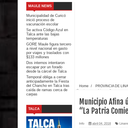
MAULE NEWS
Banda linarense Los Remembers regresa de Brasi
Municipalidad de Curicó
inició proceso de
comunidades escolares
vacunación escolar
Se activa Código Azul en
Talca ante las bajas
Alta positividad en influenza hace que expertos r
temperaturas
GORE Maule figura tercero
Mario Meza endurece críticas contra ministra de S
a nivel nacional en gasto
por viajes y traslados con
$133 millones
Seremi de Desarrollo Social y Familia mantiene d
Dos internos intentaron
escapar por un forado
emergencia.
desde la cárcel de Talca
Temporal obliga a cerrar
anticipadamente la Fiesta
Del anime al K-pop: especialistas U. de Chile anal
del Chancho en Talca tras
Home
/
PROVINCIA DE LIN
caída de ramas cerca de
Comienza en Linares”
carpas
Renuncia del seremi Minvu en el Maule golpea al 
Municipio Afina 
Talca
“La Patria Comi
TALCA
Diputado Jorge Guzmán rechaza proyecto de interco
Info
abril 04, 2018
Linar