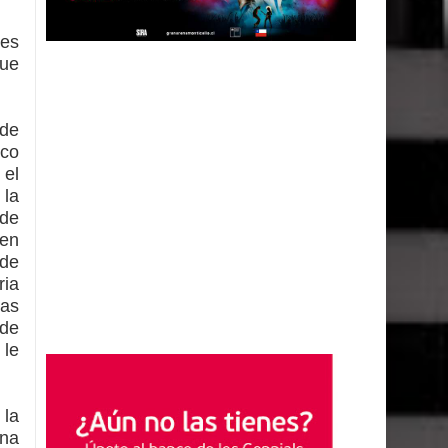
les
que
lde
ico
 el
 la
 de
 en
 de
ria
las
 de
 le
 la
una