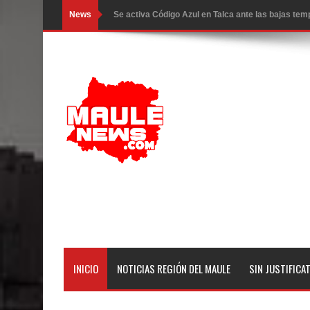
News
Se activa Código Azul en Talca ante las bajas te
GORE Maule figura tercero a nivel nacional en gas
Dos internos intentaron escapar por un forado des
Temporal obliga a cerrar anticipadamente la Fies
Miles llegan a la Plaza de Armas de Talca en el in
Torneo de Asadores reúne a 13 equipos en la Fies
Alerta por hantavirus: expertos piden reforzar m
Matrimonios Linarenses Celebraron Bodas de Or
Departamento Comunal de Salud de Curicó desarrol
INICIO
NOTICIAS REGIÓN DEL MAULE
SIN JUSTIFICA
virus respiratorios
Empedrado desarrolló con éxito el desafío guerre