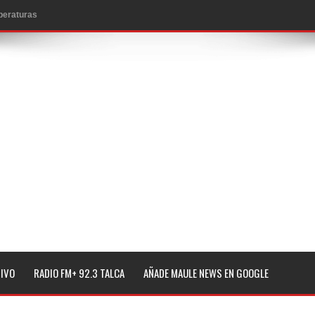
mperaturas
to por viajes y traslados con $133 millones
de la cárcel de Talca
ta del Chancho en Talca tras caída de ramas cerca de carpas
icio de la Fiesta del Chancho 2026
ta del Chancho 2026 en Talca
edidas y consulta oportuna
o
lará jornada de vacunación contra la Influenza y otros
TIVO
RADIO FM+ 92.3 TALCA
AÑADE MAULE NEWS EN GOOGLE
ros 2026