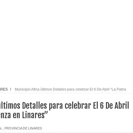
l tras impulsar un intercambio musical y pedagógico con
eiteren llamado a vacunarse
alud por dejar fuera a Linares: “No dará la cara”
espliegue para apoyar a niños y adolescentes durante la
izan el creciente interés por las culturas japonesa y coreana
ARES
/
Municipio Afina últimos Detalles para celebrar El 6 De Abril “La Patria
Gobierno en medio de denuncias por viviendas sociales en
últimos Detalles para celebrar El 6 De Abril
enza en Linares”
nexión eléctrica en la alta cordillera del Maule por su
es
,
PROVINCIA DE LINARES