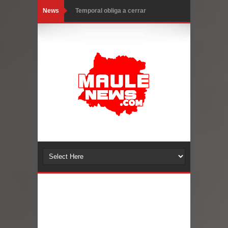
News
Temporal obliga a cerrar
anticipadamente la Fiesta del
Chancho en Talca tras caída de
ramas cerca de carpas
Miles llegan a la Plaza de Armas de
Talca en el inicio de la Fiesta del
Chancho 2026
Torneo de Asadores reúne a 13
equipos en la Fiesta del Chancho
2026 en Talca
Alerta por hantavirus: expertos piden