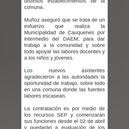
distintos establecimientos de la
regresa de Brasil tras impulsar un
comuna.
intercambio musical y pedagógico
Muñoz aseguró que se trata de un
esfuerzo que realiza la
con comunidades escolares
Municipalidad de Cauquenes por
intermedio del DAEM, para dar
Alta positividad en influenza hace que
trabajo a la comunidad y sobre
expertos reiteren llamado a
todo apoyar las labores docentes y
a los niños y jóvenes.
vacunarse
Los nuevos asistentes
Mario Meza endurece críticas contra
agradecieron a las autoridades la
oportunidad de trabajo, sobre todo
ministra de Salud por dejar fuera a
en una comuna donde las fuentes
labores escasean.
Linares: “No dará la cara”
La contratación es por medio de
Seremi de Desarrollo Social y Familia
los recursos SEP y comenzarán
sus funciones desde el 02 de abril
mantiene despliegue para apoyar a
y quedarán a evaluación de los