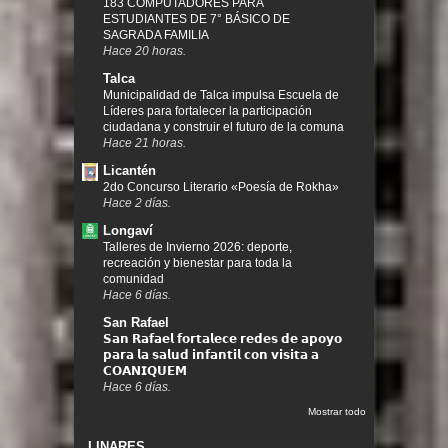
183 COMPUTADORES PARA
ESTUDIANTES DE 7° BÁSICO DE
SAGRADA FAMILIA
Hace 20 horas.
Talca
Municipalidad de Talca impulsa Escuela de
Líderes para fortalecer la participación
ciudadana y construir el futuro de la comuna
Hace 21 horas.
Licantén
2do Concurso Literario «Poesía de Rokha»
Hace 2 días.
Longaví
Talleres de Invierno 2026: deporte,
recreación y bienestar para toda la
comunidad
Hace 6 días.
San Rafael
𝗦𝗮𝗻 𝗥𝗮𝗳𝗮𝗲𝗹 𝗳𝗼𝗿𝘁𝗮𝗹𝗲𝗰𝗲 𝗿𝗲𝗱𝗲𝘀 𝗱𝗲 𝗮𝗽𝗼𝘆𝗼
𝗽𝗮𝗿𝗮 𝗹𝗮 𝘀𝗮𝗹𝘂𝗱 𝗶𝗻𝗳𝗮𝗻𝘁𝗶𝗹 𝗰𝗼𝗻 𝘃𝗶𝘀𝗶𝘁𝗮 𝗮
𝗖𝗢𝗔𝗡𝗜𝗤𝗨𝗘𝗠
Hace 6 días.
Mostrar todo
LINARES