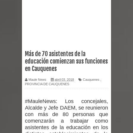
reforzar medidas y consulta oportuna
Matrimonios Linarenses Celebraron
Bodas de Oro
Departamento Comunal de Salud de
Más de 70 asistentes de la
educación comienzan sus funciones
Curicó desarrollará jornada de
en Cauquenes
vacunación contra la Influenza y otros
Maule News
abril 03, 2018
Cauquenes
,
PROVINCIA DE CAUQUENES
virus respiratorios
Empedrado desarrolló con éxito el
#MauleNews:
Los concejales,
Alcalde y Jefe DAEM, se reunieron
desafío guerreros 2026
con más de 80 personas que
comenzarán a trabajar como
Banda linarense Los Remembers
asistentes de la educación en los