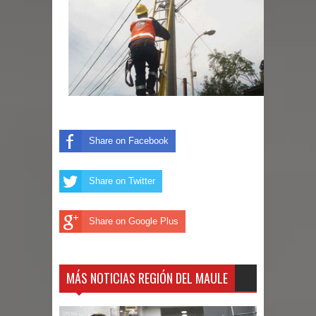
Maule golpea al Gobierno en medio de
denuncias por viviendas sociales en
Talca
Diputado Jorge Guzmán rechaza
Share on Facebook
proyecto de interconexión eléctrica
en la alta cordillera del Maule por su
Share on Twitter
impacto ambiental
Share on Google Plus
INDAP entregó $189 millones en
incentivos a usuarios de PRODESAL
MÁS NOTICIAS REGIÓN DEL MAULE
de la provincia de Linares