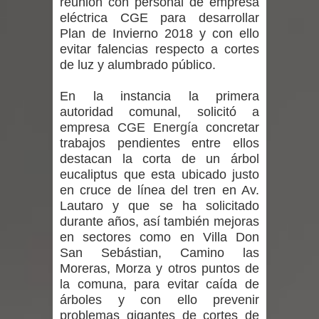
reunión con personal de empresa
vacunación contra la Influenza y otros
eléctrica CGE para desarrollar
Plan de Invierno 2018 y con ello
virus respiratorios
evitar falencias respecto a cortes
de luz y alumbrado público.
Empedrado desarrolló con éxito el
En la instancia la primera
desafío guerreros 2026
autoridad comunal, solicitó a
Banda linarense Los Remembers
empresa
CGE Energía
concretar
trabajos pendientes entre ellos
regresa de Brasil tras impulsar un
destacan la corta de un árbol
eucaliptus que esta ubicado justo
intercambio musical y pedagógico
en cruce de línea del tren en Av.
Lautaro y que se ha solicitado
con comunidades escolares
durante años, así también mejoras
en sectores como en Villa Don
Alta positividad en influenza hace que
San Sebástian, Camino las
Moreras, Morza y otros puntos de
expertos reiteren llamado a
la comuna, para evitar caída de
árboles y con ello prevenir
vacunarse
problemas gigantes de cortes de