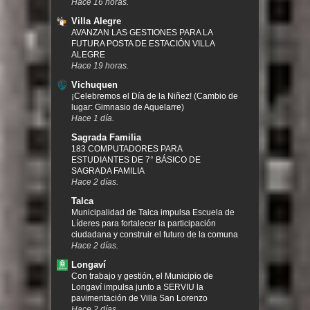
Hace 16 horas.
Villa Alegre
AVANZAN LAS GESTIONES PARA LA
FUTURA POSTA DE ESTACIÓN VILLA
ALEGRE
Hace 19 horas.
Vichuquen
¡Celebremos el Día de la Niñez! (Cambio de
lugar: Gimnasio de Aquelarre)
Hace 1 día.
Sagrada Familia
183 COMPUTADORES PARA
ESTUDIANTES DE 7° BÁSICO DE
SAGRADA FAMILIA
Hace 2 días.
Talca
Municipalidad de Talca impulsa Escuela de
Líderes para fortalecer la participación
ciudadana y construir el futuro de la comuna
Hace 2 días.
Longaví
Con trabajo y gestión, el Municipio de
Longaví impulsa junto a SERVIU la
pavimentación de Villa San Lorenzo
Hace 2 días.