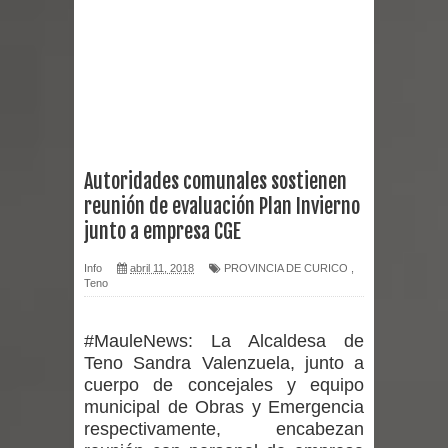
Chancho 2026
Torneo de Asadores reúne a 13
equipos en la Fiesta del Chancho
2026 en Talca
Autoridades comunales sostienen
reunión de evaluación Plan Invierno
Alerta por hantavirus: expertos piden
junto a empresa CGE
reforzar medidas y consulta oportuna
Info
abril 11, 2018
PROVINCIA DE CURICO
,
Teno
Matrimonios Linarenses Celebraron
Bodas de Oro
#MauleNews:
La Alcaldesa de
Teno Sandra Valenzuela, junto a
Departamento Comunal de Salud de
cuerpo de concejales y equipo
municipal de Obras y Emergencia
Curicó desarrollará jornada de
respectivamente, encabezan