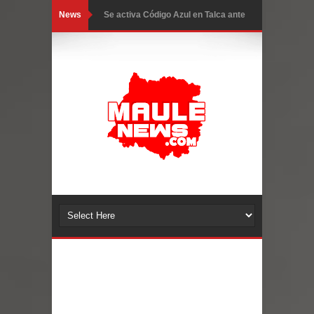
News
GORE Maule figura tercero a nivel
nacional en gasto por viajes y
traslados con $133 millones
Dos internos intentaron escapar por
un forado desde la cárcel de Talca
Temporal obliga a cerrar
anticipadamente la Fiesta del
Chancho en Talca tras caída de
ramas cerca de carpas
Miles llegan a la Plaza de Armas de
Talca en el inicio de la Fiesta del