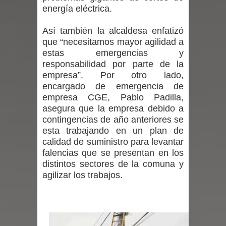
energía eléctrica.
Mario Meza endurece críticas contra
Así también la alcaldesa enfatizó
ministra de Salud por dejar fuera a
que “necesitamos mayor agilidad a
estas emergencias y
Linares: “No dará la cara”
responsabilidad por parte de la
empresa”. Por otro lado,
Seremi de Desarrollo Social y Familia
encargado de emergencia de
mantiene despliegue para apoyar a
empresa CGE, Pablo Padilla,
asegura que la empresa debido a
niños y adolescentes durante la
contingencias de año anteriores se
esta trabajando en un plan de
emergencia.
calidad de suministro para levantar
falencias que se presentan en los
Del anime al K-pop: especialistas U.
distintos sectores de la comuna y
agilizar los trabajos.
de Chile analizan el creciente interés
por las culturas japonesa y coreana
Renuncia del seremi Minvu en el