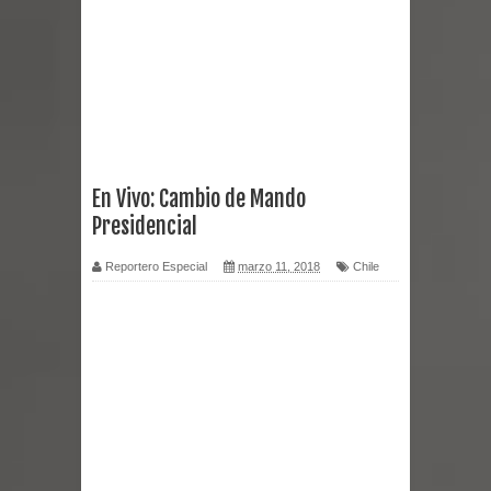
Miles llegan a la Plaza de Armas de
Talca en el inicio de la Fiesta del
Chancho 2026
Torneo de Asadores reúne a 13
En Vivo: Cambio de Mando
Presidencial
equipos en la Fiesta del Chancho
Reportero Especial
marzo 11, 2018
Chile
2026 en Talca
Alerta por hantavirus: expertos piden
reforzar medidas y consulta oportuna
Matrimonios Linarenses Celebraron
Bodas de Oro