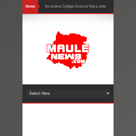
News
Se activa Código Azul en Talca ante
las bajas temperaturas
GORE Maule figura tercero a nivel
nacional en gasto por viajes y
traslados con $133 millones
Dos internos intentaron escapar por
un forado desde la cárcel de Talca
Temporal obliga a cerrar
anticipadamente la Fiesta del
Chancho en Talca tras caída de
ramas cerca de carpas