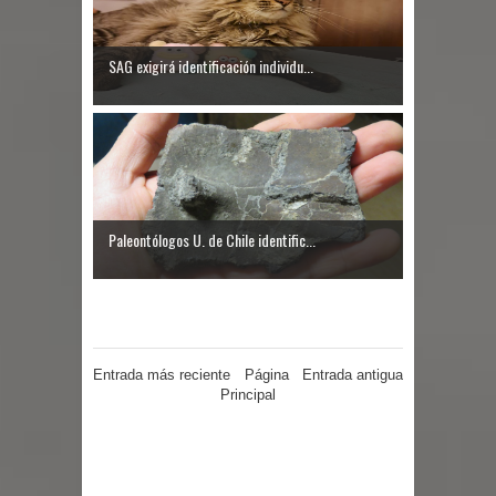
por las culturas japonesa y coreana
SAG exigirá identificación individu...
Renuncia del seremi Minvu en el
Maule golpea al Gobierno en medio de
denuncias por viviendas sociales en
Talca
Paleontólogos U. de Chile identific...
Diputado Jorge Guzmán rechaza
proyecto de interconexión eléctrica
en la alta cordillera del Maule por su
Entrada más reciente
Página
Entrada antigua
Principal
impacto ambiental
INDAP entregó $189 millones en