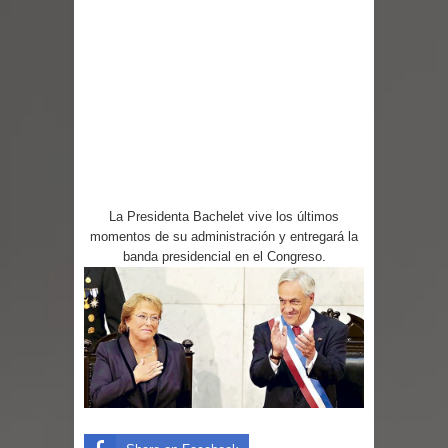
Departamento Comunal de Salud de
Curicó desarrollará jornada de
vacunación contra la Influenza y otros
virus respiratorios
Empedrado desarrolló con éxito el
La Presidenta Bachelet vive los últimos
desafío guerreros 2026
momentos de su administración y entregará la
banda presidencial en el Congreso.
Banda linarense Los Remembers
regresa de Brasil tras impulsar un
intercambio musical y pedagógico
con comunidades escolares
Alta positividad en influenza hace que