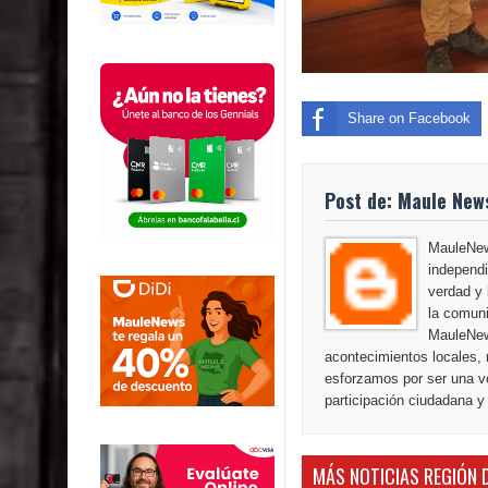
Share on Facebook
Post de: Maule New
MauleNews
independi
verdad y 
la comuni
MauleNew
acontecimientos locales, 
esforzamos por ser una vo
participación ciudadana y
MÁS NOTICIAS REGIÓN 