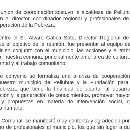
unión de coordinación sostuvo la alcaldesa de Pelluh
l Maule el Fondo Concursable de Promoción de Entornos
el director, coordinador regional y profesionales de
peración de la Pobreza.
ntro el Sr. Alvaro Gatica Soto, Director Regional de
o Regional del Maule en una función especial para celebrar el
e el objetivo de la reunión, fue presentar al equipo d
ir en conjunto con el municipio, las acciones y el trab
n nuestra comuna, principalmente en el área de cultura,
tal y al trabajo comunitario.
to por viajes y traslados con $133 millones
e convenio se formaliza una alianza de cooperació
de la cárcel de Talca
nuestro municipio de Pelluhue y la Fundación para
breza, que tiene la finalidad de aportar al desarro
ción y la generación de conocimientos, promover mayo
y propuestas en materia de intervención social, 
lo humano.
 Comunal, se manifestó muy contenta y agradecida por
po de profesionales al municipio, los que sin lugar a d