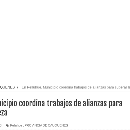
alud por dejar fuera a Linares: “No dará la cara”
espliegue para apoyar a niños y adolescentes durante la
izan el creciente interés por las culturas japonesa y coreana
Gobierno en medio de denuncias por viviendas sociales en
nexión eléctrica en la alta cordillera del Maule por su
UQUENES
/
En Pelluhue, Municipio coordina trabajos de alianzas para superar l
icipio coordina trabajos de alianzas para
arios de PRODESAL de la provincia de Linares
eza
n tecnología educativa con nuevas pantallas interactivas del
8
Pelluhue
,
PROVINCIA DE CAUQUENES