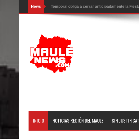
News
Temporal obliga a cerrar anticipadamente la Fies
Miles llegan a la Plaza de Armas de Talca en el in
Torneo de Asadores reúne a 13 equipos en la Fies
Alerta por hantavirus: expertos piden reforzar m
Matrimonios Linarenses Celebraron Bodas de Or
Departamento Comunal de Salud de Curicó desarrol
virus respiratorios
Empedrado desarrolló con éxito el desafío guerre
Banda linarense Los Remembers regresa de Brasi
INICIO
NOTICIAS REGIÓN DEL MAULE
SIN JUSTIFICA
comunidades escolares
Alta positividad en influenza hace que expertos r