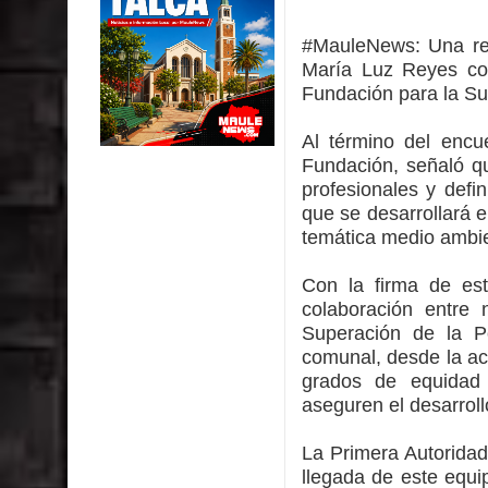
Colegio El Boldo
#MauleNews:
Una re
Seremi de Desarrollo Social y Familia lanzó en e
María Luz Reyes con 
Fundación para la Su
Saludables 2026
Al término del encue
Ballet: La magia de La Cenicienta llegará al Teatr
Fundación, señaló qu
profesionales y defin
Día de la Niñez
que se desarrollará e
temática medio ambien
GORE Maule figura tercero a nivel nacional en gas
Con la firma de est
Dos internos intentaron escapar por un forado des
colaboración entre 
Superación de la Po
comunal, desde la ac
grados de equidad 
aseguren el desarrol
La Primera Autoridad
llegada de este equi