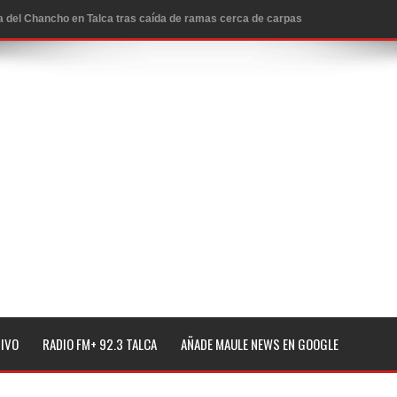
ta del Chancho en Talca tras caída de ramas cerca de carpas
icio de la Fiesta del Chancho 2026
ta del Chancho 2026 en Talca
edidas y consulta oportuna
o
lará jornada de vacunación contra la Influenza y otros
ros 2026
l tras impulsar un intercambio musical y pedagógico con
TIVO
RADIO FM+ 92.3 TALCA
AÑADE MAULE NEWS EN GOOGLE
eiteren llamado a vacunarse