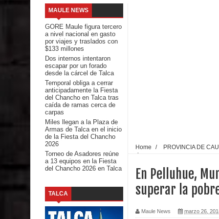
MAULE NEWS
Mario Meza endurece críticas contra ministra de S
GORE Maule figura tercero
a nivel nacional en gasto
Seremi de Desarrollo Social y Familia mantiene d
por viajes y traslados con
$133 millones
Dos internos intentaron
emergencia.
escapar por un forado
desde la cárcel de Talca
Del anime al K-pop: especialistas U. de Chile anal
Temporal obliga a cerrar
anticipadamente la Fiesta
del Chancho en Talca tras
Renuncia del seremi Minvu en el Maule golpea al 
caída de ramas cerca de
carpas
Talca
Miles llegan a la Plaza de
Armas de Talca en el inicio
de la Fiesta del Chancho
Diputado Jorge Guzmán rechaza proyecto de interco
2026
Home
/
PROVINCIA DE CA
Torneo de Asadores reúne
pobreza
a 13 equipos en la Fiesta
impacto ambiental
del Chancho 2026 en Talca
En Pelluhue, Mun
INDAP entregó $189 millones en incentivos a usu
superar la pobr
TALCA
Municipalidad de Curicó apuesta a la innovación e
Maule News
marzo 26, 201