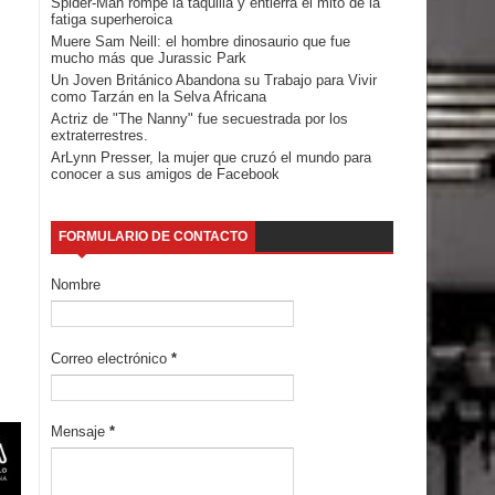
Spider-Man rompe la taquilla y entierra el mito de la
fatiga superheroica
Muere Sam Neill: el hombre dinosaurio que fue
mucho más que Jurassic Park
Un Joven Británico Abandona su Trabajo para Vivir
como Tarzán en la Selva Africana
Actriz de "The Nanny" fue secuestrada por los
extraterrestres.
ArLynn Presser, la mujer que cruzó el mundo para
conocer a sus amigos de Facebook
FORMULARIO DE CONTACTO
Nombre
Correo electrónico
*
Mensaje
*