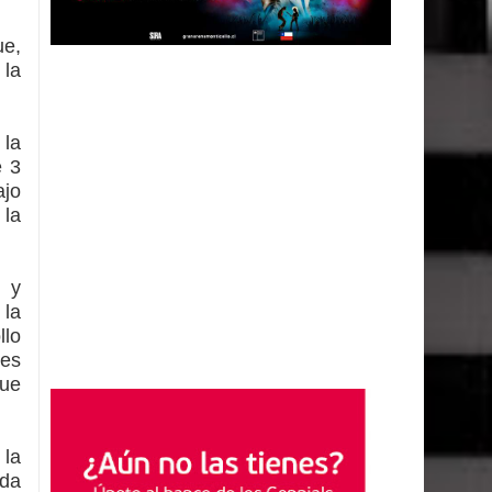
ue,
 la
 la
e 3
ajo
 la
n y
 la
llo
res
que
 la
uda