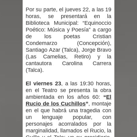
Por su parte, el jueves 22, a las 19
Maule golpea al Gobierno en medio de
horas, se presentará en la
Biblioteca Municipal: “Equinoccio
denuncias por viviendas sociales en
Poético: Música y Poesía” a cargo
de los poetas Cristian
Talca
Condemarzo (Concepción),
Santiago Azar (Talca), Jorge Bravo
Diputado Jorge Guzmán rechaza
(Las Camelias, Retiro) y la
proyecto de interconexión eléctrica
cantautora Carolina Carrera
(Talca).
en la alta cordillera del Maule por su
El viernes 23
, a las 19:30 horas,
impacto ambiental
en el Teatro se presenta la obra
ambientada en los años 60:
“
El
INDAP entregó $189 millones en
Rucio de los Cuchillos
”
, montaje
en el que habrá una tragedia con
incentivos a usuarios de PRODESAL
un lenguaje popular, con
personajes acorralados por la
de la provincia de Linares
marginalidad, llamados el Rucio, la