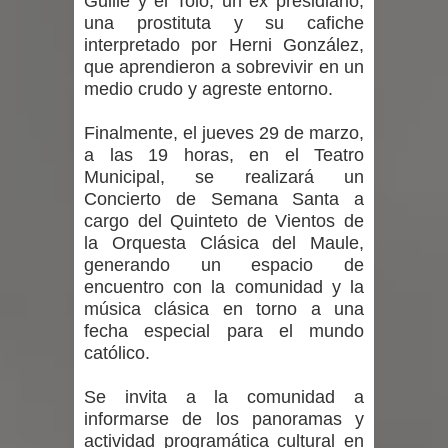
Guille y el Tolo; un ex presidiario,
Municipalidad de Curicó apuesta a la
una prostituta y su cafiche
interpretado por Herni González,
innovación en tecnología educativa
que aprendieron a sobrevivir en un
medio crudo y agreste entorno.
con nuevas pantallas interactivas del
Finalmente, el jueves 29 de marzo,
Colegio El Boldo
a las 19 horas, en el Teatro
Municipal, se realizará un
Municipalidad de Curicó inició
Concierto de Semana Santa a
proceso de vacunación escolar
cargo del Quinteto de Vientos de
la Orquesta Clásica del Maule,
Se activa Código Azul en Talca ante
generando un espacio de
encuentro con la comunidad y la
las bajas temperaturas
música clásica en torno a una
fecha especial para el mundo
católico.
Se invita a la comunidad a
informarse de los panoramas y
actividad programática cultural en