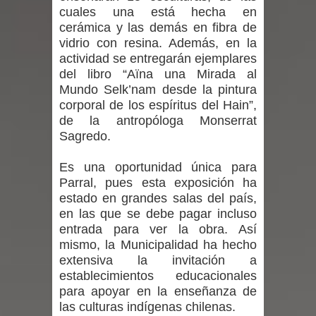
cuales una está hecha en
Mario Meza endurece críticas contra
cerámica y las demás en fibra de
vidrio con resina. Además, en la
ministra de Salud por dejar fuera a
actividad se entregarán ejemplares
del libro “Aïna una Mirada al
Linares: “No dará la cara”
Mundo Selk’nam desde la pintura
corporal de los espíritus del Hain”,
Seremi de Desarrollo Social y Familia
de la antropóloga Monserrat
mantiene despliegue para apoyar a
Sagredo.
niños y adolescentes durante la
Es una oportunidad única para
Parral, pues esta exposición ha
emergencia.
estado en grandes salas del país,
en las que se debe pagar incluso
Del anime al K-pop: especialistas U.
entrada para ver la obra. Así
mismo, la Municipalidad ha hecho
de Chile analizan el creciente interés
extensiva la invitación a
establecimientos educacionales
por las culturas japonesa y coreana
para apoyar en la enseñanza de
las culturas indígenas chilenas.
Renuncia del seremi Minvu en el