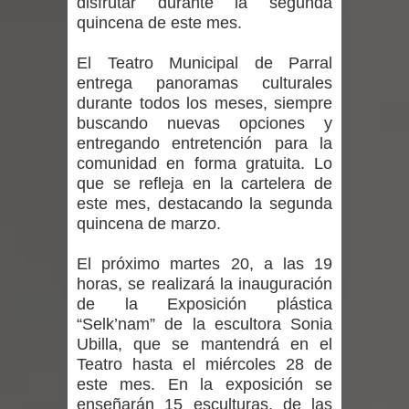
disfrutar durante la segunda
vacunación contra la Influenza y otros
quincena de este mes.
virus respiratorios
El Teatro Municipal de Parral
entrega panoramas culturales
Empedrado desarrolló con éxito el
durante todos los meses, siempre
buscando nuevas opciones y
desafío guerreros 2026
entregando entretención para la
Banda linarense Los Remembers
comunidad en forma gratuita. Lo
que se refleja en la cartelera de
regresa de Brasil tras impulsar un
este mes, destacando la segunda
quincena de marzo.
intercambio musical y pedagógico
El próximo martes 20, a las 19
con comunidades escolares
horas, se realizará la inauguración
de la Exposición plástica
Alta positividad en influenza hace que
“Selk’nam” de la escultora Sonia
Ubilla, que se mantendrá en el
expertos reiteren llamado a
Teatro hasta el miércoles 28 de
este mes. En la exposición se
vacunarse
enseñarán 15 esculturas, de las