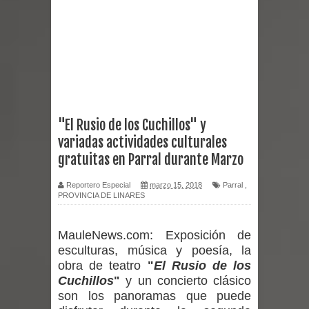
Chancho 2026
Torneo de Asadores reúne a 13
equipos en la Fiesta del Chancho
2026 en Talca
"El Rusio de los Cuchillos" y
variadas actividades culturales
Alerta por hantavirus: expertos piden
gratuitas en Parral durante Marzo
reforzar medidas y consulta oportuna
Reportero Especial
marzo 15, 2018
Parral
,
PROVINCIA DE LINARES
Matrimonios Linarenses Celebraron
Bodas de Oro
MauleNews.com:
Exposición de
esculturas, música y poesía, la
Departamento Comunal de Salud de
obra de teatro
"
El Rusio de los
Cuchillos
"
y un concierto clásico
Curicó desarrollará jornada de
son los panoramas que puede