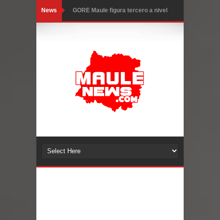
News
GORE Maule figura tercero a nivel
nacional en gasto por viajes y
traslados con $133 millones
Dos internos intentaron escapar por
un forado desde la cárcel de Talca
Temporal obliga a cerrar
anticipadamente la Fiesta del
Chancho en Talca tras caída de
ramas cerca de carpas
Miles llegan a la Plaza de Armas de
Talca en el inicio de la Fiesta del