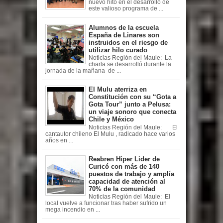
nuevo hito en el desarrollo de
este valioso programa de ...
Alumnos de la escuela
España de Linares son
instruidos en el riesgo de
utilizar hilo curado
Noticias Región del Maule: La
charla se desarrolló durante la
jornada de la mañana de ...
El Mulu aterriza en
Constitución con su “Gota a
Gota Tour” junto a Pelusa:
un viaje sonoro que conecta
Chile y México
Noticias Región del Maule: El
cantautor chileno El Mulu , radicado hace varios
años en ...
Reabren Hiper Lider de
Curicó con más de 140
puestos de trabajo y amplía
capacidad de atención al
70% de la comunidad
Noticias Región del Maule: El
local vuelve a funcionar tras haber sufrido un
mega incendio en ...