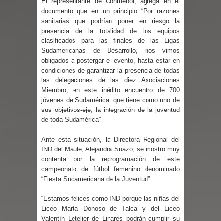
El representante de Conmebol, agrega en el
niños y adolescentes durante la
documento que en un principio “Por razones
sanitarias que podrían poner en riesgo la
presencia de la totalidad de los equipos
emergencia.
clasificados para las finales de las Ligas
Sudamericanas de Desarrollo, nos vimos
Del anime al K-pop: especialistas U.
obligados a postergar el evento, hasta estar en
condiciones de garantizar la presencia de todas
de Chile analizan el creciente interés
las delegaciones de las diez Asociaciones
Miembro, en este inédito encuentro de 700
por las culturas japonesa y coreana
jóvenes de Sudamérica, que tiene como uno de
sus objetivos-eje, la integración de la juventud
Renuncia del seremi Minvu en el
de toda Sudamérica”
Maule golpea al Gobierno en medio de
Ante esta situación, la Directora Regional del
IND del Maule, Alejandra Suazo, se mostró muy
denuncias por viviendas sociales en
contenta por la reprogramación de este
campeonato de fútbol femenino denominado
Talca
“Fiesta Sudamericana de la Juventud”.
Diputado Jorge Guzmán rechaza
“Estamos felices como IND porque las niñas del
Liceo Marta Donoso de Talca y del Liceo
proyecto de interconexión eléctrica
Valentín Letelier de Linares podrán cumplir su