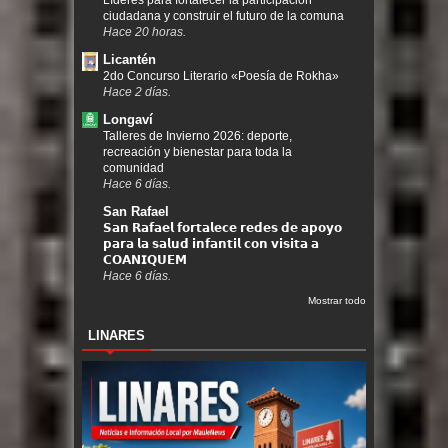
Líderes para fortalecer la participación
ciudadana y construir el futuro de la comuna
Hace 20 horas.
Licantén
2do Concurso Literario «Poesía de Rokha»
Hace 2 días.
Longaví
Talleres de Invierno 2026: deporte,
recreación y bienestar para toda la
comunidad
Hace 6 días.
San Rafael
𝗦𝗮𝗻 𝗥𝗮𝗳𝗮𝗲𝗹 𝗳𝗼𝗿𝘁𝗮𝗹𝗲𝗰𝗲 𝗿𝗲𝗱𝗲𝘀 𝗱𝗲 𝗮𝗽𝗼𝘆𝗼
𝗽𝗮𝗿𝗮 𝗹𝗮 𝘀𝗮𝗹𝘂𝗱 𝗶𝗻𝗳𝗮𝗻𝘁𝗶𝗹 𝗰𝗼𝗻 𝘃𝗶𝘀𝗶𝘁𝗮 𝗮
𝗖𝗢𝗔𝗡𝗜𝗤𝗨𝗘𝗠
Hace 6 días.
Mostrar todo
LINARES