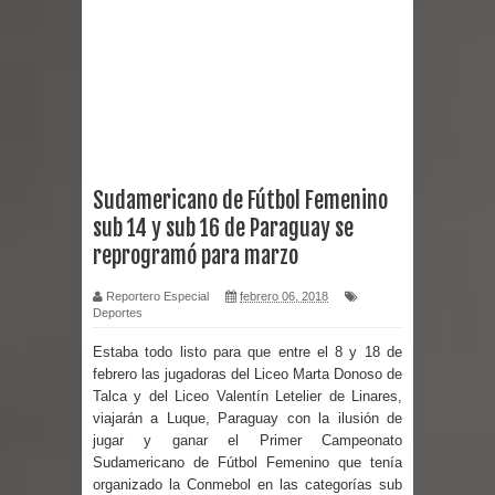
reforzar medidas y consulta oportuna
Matrimonios Linarenses Celebraron
Bodas de Oro
Departamento Comunal de Salud de
Sudamericano de Fútbol Femenino
sub 14 y sub 16 de Paraguay se
Curicó desarrollará jornada de
reprogramó para marzo
vacunación contra la Influenza y otros
Reportero Especial
febrero 06, 2018
Deportes
virus respiratorios
Estaba todo listo para que entre el 8 y 18 de
Empedrado desarrolló con éxito el
febrero las jugadoras del Liceo Marta Donoso de
Talca y del Liceo Valentín Letelier de Linares,
desafío guerreros 2026
viajarán a Luque, Paraguay con la ilusión de
jugar y ganar el Primer Campeonato
Banda linarense Los Remembers
Sudamericano de Fútbol Femenino que tenía
organizado la Conmebol en las categorías sub