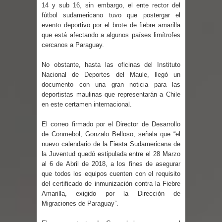
regresa de Brasil tras impulsar un
14 y sub 16, sin embargo, el ente rector del
fútbol sudamericano tuvo que postergar el
intercambio musical y pedagógico
evento deportivo por el brote de fiebre amarilla
que está afectando a algunos países limítrofes
cercanos a Paraguay.
con comunidades escolares
No obstante, hasta las oficinas del Instituto
Alta positividad en influenza hace que
Nacional de Deportes del Maule, llegó un
documento con una gran noticia para las
expertos reiteren llamado a
deportistas maulinas que representarán a Chile
en este certamen internacional.
vacunarse
El correo firmado por el Director de Desarrollo
Mario Meza endurece críticas contra
de Conmebol, Gonzalo Belloso, señala que “el
nuevo calendario de la Fiesta Sudamericana de
ministra de Salud por dejar fuera a
la Juventud quedó estipulada entre el 28 Marzo
al 6 de Abril de 2018, a los fines de asegurar
Linares: “No dará la cara”
que todos los equipos cuenten con el requisito
del certificado de inmunización contra la Fiebre
Seremi de Desarrollo Social y Familia
Amarilla, exigido por la Dirección de
Migraciones de Paraguay”.
mantiene despliegue para apoyar a