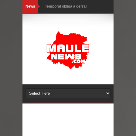
News
Temporal obliga a cerrar
anticipadamente la Fiesta del
Chancho en Talca tras caída de
ramas cerca de carpas
Miles llegan a la Plaza de Armas de
Talca en el inicio de la Fiesta del
Chancho 2026
Torneo de Asadores reúne a 13
equipos en la Fiesta del Chancho
2026 en Talca
Alerta por hantavirus: expertos piden