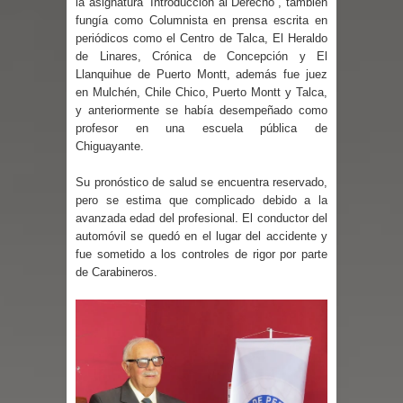
la asignatura “Introducción al Derecho”, también
fungía como Columnista en prensa escrita en
Mario Meza endurece críticas contra
periódicos como el Centro de Talca, El Heraldo
de Linares, Crónica de Concepción y El
ministra de Salud por dejar fuera a
Llanquihue de Puerto Montt, además fue juez
en Mulchén, Chile Chico, Puerto Montt y Talca,
Linares: “No dará la cara”
y anteriormente se había desempeñado como
profesor en una escuela pública de
Seremi de Desarrollo Social y Familia
Chiguayante.
mantiene despliegue para apoyar a
Su pronóstico de salud se encuentra reservado,
pero se estima que complicado debido a la
avanzada edad del profesional. El conductor del
niños y adolescentes durante la
automóvil se quedó en el lugar del accidente y
fue sometido a los controles de rigor por parte
emergencia.
de Carabineros.
Del anime al K-pop: especialistas U.
de Chile analizan el creciente interés
por las culturas japonesa y coreana