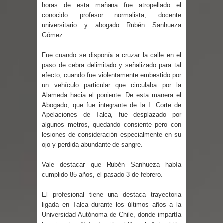
horas de esta mañana fue atropellado el
vacunación contra la Influenza y otros
conocido profesor normalista, docente
universitario y abogado Rubén Sanhueza
virus respiratorios
Gómez.
Empedrado desarrolló con éxito el
Fue cuando se disponía a cruzar la calle en el
paso de cebra delimitado y señalizado para tal
desafío guerreros 2026
efecto, cuando fue violentamente embestido por
un vehículo particular que circulaba por la
Banda linarense Los Remembers
Alameda hacia el poniente. De esta manera el
Abogado, que fue integrante de la I. Corte de
regresa de Brasil tras impulsar un
Apelaciones de Talca, fue desplazado por
algunos metros, quedando consiente pero con
lesiones de consideración especialmente en su
intercambio musical y pedagógico
ojo y perdida abundante de sangre.
con comunidades escolares
Vale destacar que Rubén Sanhueza había
cumplido 85 años, el pasado 3 de febrero.
Alta positividad en influenza hace que
El profesional tiene una destaca trayectoria
expertos reiteren llamado a
ligada en Talca durante los últimos años a la
Universidad Autónoma de Chile, donde impartía
vacunarse