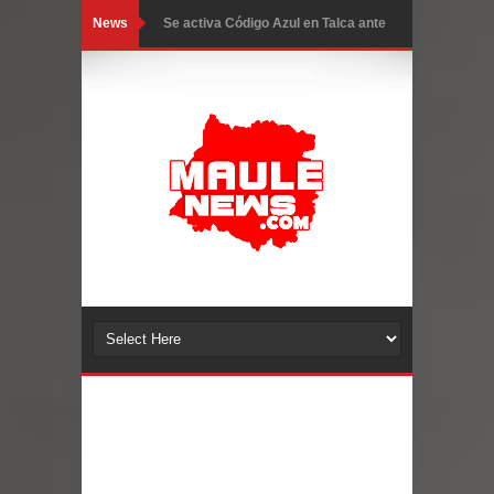
News
Se activa Código Azul en Talca ante
GORE Maule figura tercero a nivel
las bajas temperaturas
nacional en gasto por viajes y
traslados con $133 millones
Dos internos intentaron escapar por
un forado desde la cárcel de Talca
Temporal obliga a cerrar
anticipadamente la Fiesta del
Chancho en Talca tras caída de
ramas cerca de carpas
Miles llegan a la Plaza de Armas de