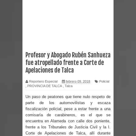
Talca en el inicio de la Fiesta del
Chancho 2026
Torneo de Asadores reúne a 13
equipos en la Fiesta del Chancho
2026 en Talca
Profesor y Abogado Rubén Sanhueza
fue atropellado frente a Corte de
Alerta por hantavirus: expertos piden
Apelaciones de Talca
reforzar medidas y consulta oportuna
Reportero Especial
febrero 09, 2018
Policial
,
PROVINCIA DE TALCA
,
Talca
Matrimonios Linarenses Celebraron
Un paso de peatones que tiene nulo respeto de
parte de los automovilistas y escaza
Bodas de Oro
fiscalización policial, pese a estar frente a una
comisaría de carabineros, es el que se
Departamento Comunal de Salud de
encuentra en Alameda con calle dos poniente,
frente a los Tribunales de Justicia Civil y la I.
Curicó desarrollará jornada de
Corte de Apelaciones de Talca, allí durante