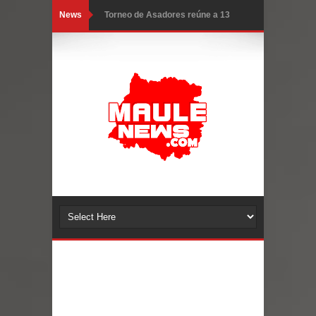
News
Torneo de Asadores reúne a 13
equipos en la Fiesta del Chancho
2026 en Talca
Alerta por hantavirus: expertos piden
reforzar medidas y consulta oportuna
Matrimonios Linarenses Celebraron
Bodas de Oro
Departamento Comunal de Salud de
Curicó desarrollará jornada de
vacunación contra la Influenza y otros
virus respiratorios