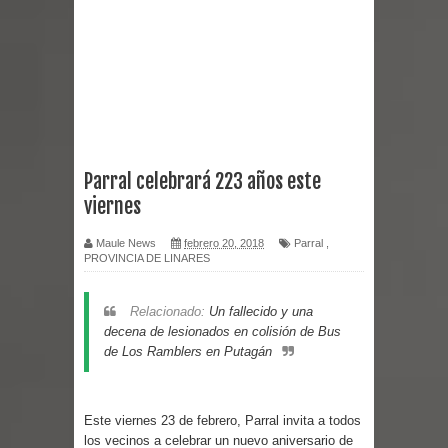
Empedrado desarrolló con éxito el
desafío guerreros 2026
Banda linarense Los Remembers
regresa de Brasil tras impulsar un
Parral celebrará 223 años este
viernes
intercambio musical y pedagógico
Maule News
febrero 20, 2018
Parral
,
con comunidades escolares
PROVINCIA DE LINARES
Alta positividad en influenza hace que
Relacionado:
Un fallecido y una
expertos reiteren llamado a
decena de lesionados en colisión de Bus
de Los Ramblers en Putagán
vacunarse
Mario Meza endurece críticas contra
Este viernes 23 de febrero, Parral invita a todos
los vecinos a celebrar un nuevo aniversario de