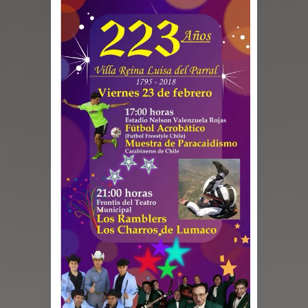
denuncias por viviendas sociales en
Talca
Diputado Jorge Guzmán rechaza
proyecto de interconexión eléctrica
en la alta cordillera del Maule por su
impacto ambiental
INDAP entregó $189 millones en
incentivos a usuarios de PRODESAL
de la provincia de Linares
Municipalidad de Curicó apuesta a la
innovación en tecnología educativa