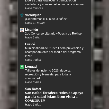
Líderes para fortalecer la participación
ciudadana y construir el futuro de la comuna
Hace 8 horas.
Vichuquen
¡Celebremos el Día de la Niñez!
Hace 12 horas.
Licantén
2do Concurso Literario «Poesía de Rokha»
Hace 1 día.
Curicó
Municipalidad de Curicó lidera prevención y
acompañamiento por medio del programa
lazos
Hace 2 días.
Longaví
Talleres de Invierno 2026: deporte,
recreación y bienestar para toda la
comunidad
Hace 6 días.
San Rafael
𝗦𝗮𝗻 𝗥𝗮𝗳𝗮𝗲𝗹 𝗳𝗼𝗿𝘁𝗮𝗹𝗲𝗰𝗲 𝗿𝗲𝗱𝗲𝘀 𝗱𝗲 𝗮𝗽𝗼𝘆𝗼
𝗽𝗮𝗿𝗮 𝗹𝗮 𝘀𝗮𝗹𝘂𝗱 𝗶𝗻𝗳𝗮𝗻𝘁𝗶𝗹 𝗰𝗼𝗻 𝘃𝗶𝘀𝗶𝘁𝗮 𝗮
𝗖𝗢𝗔𝗡𝗜𝗤𝗨𝗘𝗠
Hace 6 días.