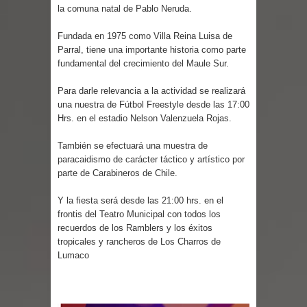
ministra de Salud por dejar fuera a
la comuna natal de Pablo Neruda.
Linares: “No dará la cara”
Fundada en 1975 como Villa Reina Luisa de
Parral, tiene una importante historia como parte
Seremi de Desarrollo Social y Familia
fundamental del crecimiento del Maule Sur.
Para darle relevancia a la actividad se realizará
mantiene despliegue para apoyar a
una nuestra de Fútbol Freestyle desde las 17:00
Hrs. en el estadio Nelson Valenzuela Rojas.
niños y adolescentes durante la
También se efectuará una muestra de
emergencia.
paracaidismo de carácter táctico y artístico por
parte de Carabineros de Chile.
Del anime al K-pop: especialistas U.
Y la fiesta será desde las 21:00 hrs. en el
de Chile analizan el creciente interés
frontis del Teatro Municipal con todos los
recuerdos de los Ramblers y los éxitos
por las culturas japonesa y coreana
tropicales y rancheros de Los Charros de
Lumaco
Renuncia del seremi Minvu en el
Maule golpea al Gobierno en medio de