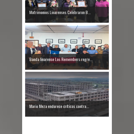
GORE Maule figura tercero a nivel
Matrimonios Linarenses Celebraron B...
nacional en gasto por viajes y
traslados con $133 millones
Dos internos intentaron escapar por
un forado desde la cárcel de Talca
Banda linarense Los Remembers regre...
Temporal obliga a cerrar
anticipadamente la Fiesta del
Chancho en Talca tras caída de
ramas cerca de carpas
Mario Meza endurece críticas contra...
Miles llegan a la Plaza de Armas de
Talca en el inicio de la Fiesta del