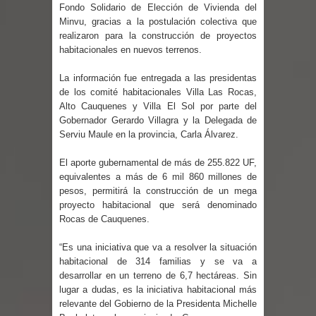
regresa de Brasil tras impulsar un
Fondo Solidario de Elección de Vivienda del
Minvu, gracias a la postulación colectiva que
intercambio musical y pedagógico
realizaron para la construcción de proyectos
habitacionales en nuevos terrenos.
con comunidades escolares
La información fue entregada a las presidentas
de los comité habitacionales Villa Las Rocas,
Alta positividad en influenza hace que
Alto Cauquenes y Villa El Sol por parte del
Gobernador Gerardo Villagra y la Delegada de
expertos reiteren llamado a
Serviu Maule en la provincia, Carla Álvarez.
vacunarse
El aporte gubernamental de más de 255.822 UF,
equivalentes a más de 6 mil 860 millones de
Mario Meza endurece críticas contra
pesos, permitirá la construcción de un mega
proyecto habitacional que será denominado
ministra de Salud por dejar fuera a
Rocas de Cauquenes.
Linares: “No dará la cara”
“Es una iniciativa que va a resolver la situación
habitacional de 314 familias y se va a
Seremi de Desarrollo Social y Familia
desarrollar en un terreno de 6,7 hectáreas. Sin
lugar a dudas, es la iniciativa habitacional más
mantiene despliegue para apoyar a
relevante del Gobierno de la Presidenta Michelle