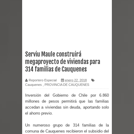
reforzar medidas y consulta oportuna
Matrimonios Linarenses Celebraron
Bodas de Oro
Departamento Comunal de Salud de
Serviu Maule construirá
megaproyecto de viviendas para
Curicó desarrollará jornada de
314 familias de Cauquenes
vacunación contra la Influenza y otros
Reportero Especial
enero 22, 2018
Cauquenes
,
PROVINCIA DE CAUQUENES
virus respiratorios
Inversión del Gobierno de Chile por 6.860
Empedrado desarrolló con éxito el
millones de pesos permitirá que las familias
accedan a viviendas sin deuda, aportando solo
desafío guerreros 2026
el ahorro previo.
Banda linarense Los Remembers
Un numeroso grupo de 314 familias de la
comuna de Cauquenes recibieron el subsidio del