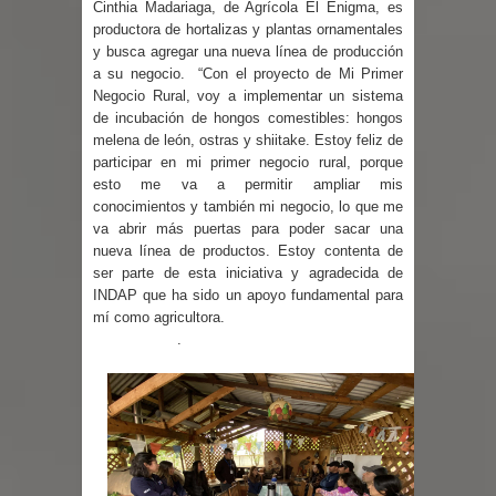
Cinthia Madariaga, de Agrícola El Enigma, es
nacional en gasto por viajes y
productora de hortalizas y plantas ornamentales
y busca agregar una nueva línea de producción
traslados con $133 millones
a su negocio. “Con el proyecto de Mi Primer
Negocio Rural, voy a implementar un sistema
Dos internos intentaron escapar por
de incubación de hongos comestibles: hongos
melena de león, ostras y shiitake. Estoy feliz de
un forado desde la cárcel de Talca
participar en mi primer negocio rural, porque
esto me va a permitir ampliar mis
Temporal obliga a cerrar
conocimientos y también mi negocio, lo que me
va abrir más puertas para poder sacar una
anticipadamente la Fiesta del
nueva línea de productos. Estoy contenta de
ser parte de esta iniciativa y agradecida de
Chancho en Talca tras caída de
INDAP que ha sido un apoyo fundamental para
mí como agricultora.
ramas cerca de carpas
.