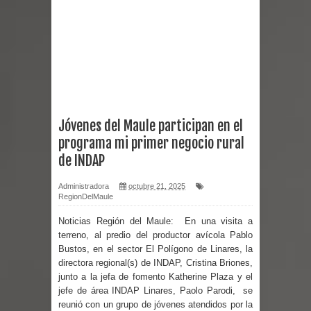
Curicó desarrollará jornada de
vacunación contra la Influenza y otros
virus respiratorios
Empedrado desarrolló con éxito el
Jóvenes del Maule participan en el
programa mi primer negocio rural
desafío guerreros 2026
de INDAP
Banda linarense Los Remembers
Administradora
octubre 21, 2025
RegionDelMaule
regresa de Brasil tras impulsar un
Noticias Región del Maule:
En una visita a
intercambio musical y pedagógico
terreno, al predio del productor avícola Pablo
Bustos, en el sector El Polígono de Linares, la
con comunidades escolares
directora regional(s) de INDAP, Cristina Briones,
junto a la jefa de fomento Katherine Plaza y el
Alta positividad en influenza hace que
jefe de área INDAP Linares, Paolo Parodi, se
reunió con un grupo de jóvenes atendidos por la