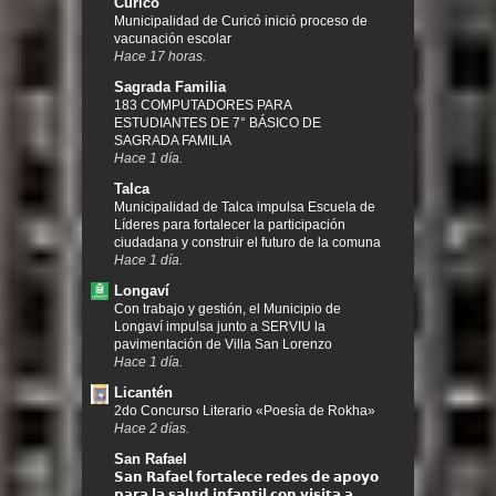
Curicó
Municipalidad de Curicó inició proceso de
vacunación escolar
Hace 17 horas.
Sagrada Familia
183 COMPUTADORES PARA
ESTUDIANTES DE 7° BÁSICO DE
SAGRADA FAMILIA
Hace 1 día.
Talca
Municipalidad de Talca impulsa Escuela de
Líderes para fortalecer la participación
ciudadana y construir el futuro de la comuna
Hace 1 día.
Longaví
Con trabajo y gestión, el Municipio de
Longaví impulsa junto a SERVIU la
pavimentación de Villa San Lorenzo
Hace 1 día.
Licantén
2do Concurso Literario «Poesía de Rokha»
Hace 2 días.
San Rafael
𝗦𝗮𝗻 𝗥𝗮𝗳𝗮𝗲𝗹 𝗳𝗼𝗿𝘁𝗮𝗹𝗲𝗰𝗲 𝗿𝗲𝗱𝗲𝘀 𝗱𝗲 𝗮𝗽𝗼𝘆𝗼
𝗽𝗮𝗿𝗮 𝗹𝗮 𝘀𝗮𝗹𝘂𝗱 𝗶𝗻𝗳𝗮𝗻𝘁𝗶𝗹 𝗰𝗼𝗻 𝘃𝗶𝘀𝗶𝘁𝗮 𝗮