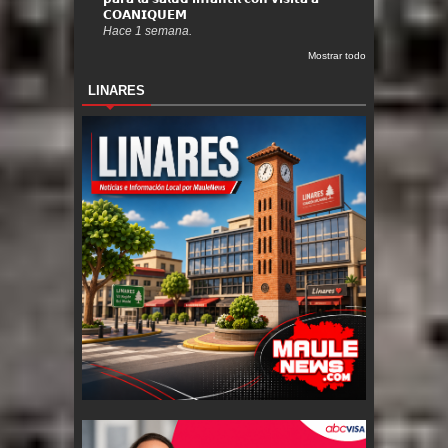
𝗖𝗢𝗔𝗡𝗜𝗤𝗨𝗘𝗠
Hace 1 semana.
Mostrar todo
LINARES