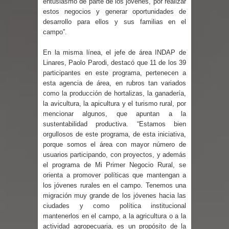
entusiasmo de parte de los jóvenes, por realizar
por las culturas japonesa y coreana
estos negocios y generar oportunidades de
desarrollo para ellos y sus familias en el
campo”.
Renuncia del seremi Minvu en el
En la misma línea, el jefe de área INDAP de
Maule golpea al Gobierno en medio de
Linares, Paolo Parodi, destacó que 11 de los 39
participantes en este programa, pertenecen a
denuncias por viviendas sociales en
esta agencia de área, en rubros tan variados
como la producción de hortalizas, la ganadería,
Talca
la avicultura, la apicultura y el turismo rural, por
mencionar algunos, que apuntan a la
Diputado Jorge Guzmán rechaza
sustentabilidad productiva. “Estamos bien
orgullosos de este programa, de esta iniciativa,
proyecto de interconexión eléctrica
porque somos el área con mayor número de
usuarios participando, con proyectos, y además
en la alta cordillera del Maule por su
el programa de Mi Primer Negocio Rural, se
orienta a promover políticas que mantengan a
impacto ambiental
los jóvenes rurales en el campo. Tenemos una
migración muy grande de los jóvenes hacia las
INDAP entregó $189 millones en
ciudades y como política institucional
mantenerlos en el campo, a la agricultura o a la
incentivos a usuarios de PRODESAL
actividad agropecuaria, es un propósito de la