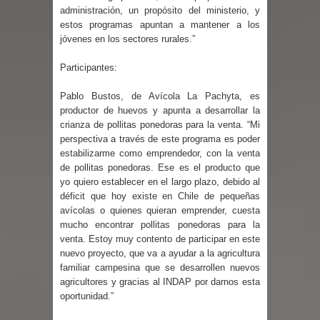
administración, un propósito del ministerio, y
estos programas apuntan a mantener a los
de la provincia de Linares
jóvenes en los sectores rurales.”
Municipalidad de Curicó apuesta a la
Participantes:
innovación en tecnología educativa
Pablo Bustos, de Avícola La Pachyta, es
productor de huevos y apunta a desarrollar la
con nuevas pantallas interactivas del
crianza de pollitas ponedoras para la venta. “Mi
perspectiva a través de este programa es poder
Colegio El Boldo
estabilizarme como emprendedor, con la venta
de pollitas ponedoras. Ese es el producto que
Municipalidad de Curicó inició
yo quiero establecer en el largo plazo, debido al
déficit que hoy existe en Chile de pequeñas
proceso de vacunación escolar
avícolas o quienes quieran emprender, cuesta
mucho encontrar pollitas ponedoras para la
Se activa Código Azul en Talca ante
venta. Estoy muy contento de participar en este
nuevo proyecto, que va a ayudar a la agricultura
las bajas temperaturas
familiar campesina que se desarrollen nuevos
agricultores y gracias al INDAP por darnos esta
GORE Maule figura tercero a nivel
oportunidad.”