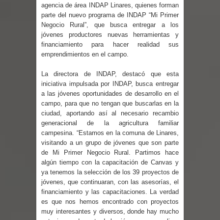
expertos reiteren llamado a
agencia de área INDAP Linares, quienes forman
parte del nuevo programa de INDAP “Mi Primer
vacunarse
Negocio Rural”, que busca entregar a los
jóvenes productores nuevas herramientas y
financiamiento para hacer realidad sus
Mario Meza endurece críticas contra
emprendimientos en el campo.
ministra de Salud por dejar fuera a
La directora de INDAP, destacó que esta
iniciativa impulsada por INDAP, busca entregar
Linares: “No dará la cara”
a las jóvenes oportunidades de desarrollo en el
campo, para que no tengan que buscarlas en la
Seremi de Desarrollo Social y Familia
ciudad, aportando así al necesario recambio
generacional de la agricultura familiar
mantiene despliegue para apoyar a
campesina. “Estamos en la comuna de Linares,
visitando a un grupo de jóvenes que son parte
niños y adolescentes durante la
de Mi Primer Negocio Rural. Partimos hace
algún tiempo con la capacitación de Canvas y
emergencia.
ya tenemos la selección de los 39 proyectos de
jóvenes, que continuaran, con las asesorías, el
Del anime al K-pop: especialistas U.
financiamiento y las capacitaciones. La verdad
es que nos hemos encontrado con proyectos
de Chile analizan el creciente interés
muy interesantes y diversos, donde hay mucho