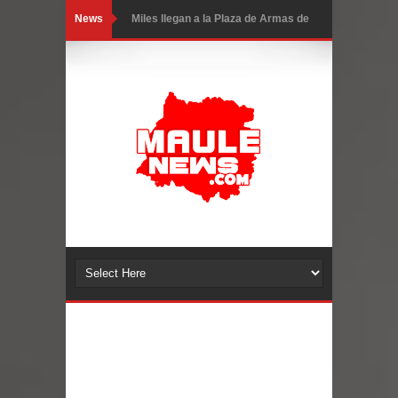
News
Miles llegan a la Plaza de Armas de
Talca en el inicio de la Fiesta del
Chancho 2026
Torneo de Asadores reúne a 13
equipos en la Fiesta del Chancho
2026 en Talca
Alerta por hantavirus: expertos piden
reforzar medidas y consulta oportuna
Matrimonios Linarenses Celebraron
Bodas de Oro
Departamento Comunal de Salud de