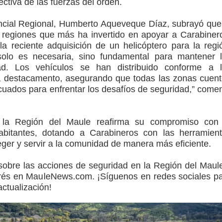
ectiva de las fuerzas del orden.
ncial Regional, Humberto Aqueveque Díaz, subrayó que
 regiones que más ha invertido en apoyar a Carabiner
a reciente adquisición de un helicóptero para la regi
solo es necesaria, sino fundamental para mantener 
ad. Los vehículos se han distribuido conforme a 
 destacamento, asegurando que todas las zonas cuen
cuados para enfrentar los desafíos de seguridad,” come
a, la Región del Maule reafirma su compromiso con
bitantes, dotando a Carabineros con las herramien
eger y servir a la comunidad de manera más eficiente.
obre las acciones de seguridad en la Región del Maul
terés en MauleNews.com. ¡Síguenos en redes sociales p
ctualización!