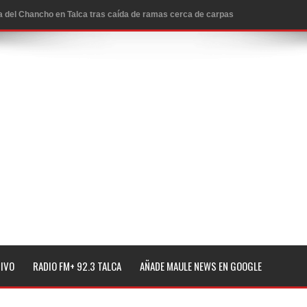
ta del Chancho en Talca tras caída de ramas cerca de carpas
icio de la Fiesta del Chancho 2026
ta del Chancho 2026 en Talca
edidas y consulta oportuna
o
lará jornada de vacunación contra la Influenza y otros
ros 2026
l tras impulsar un intercambio musical y pedagógico con
TIVO
RADIO FM+ 92.3 TALCA
AÑADE MAULE NEWS EN GOOGLE
eiteren llamado a vacunarse