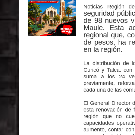
Colegio El Boldo
Noticias Región d
seguridad públic
Municipalidad de Curicó inició proceso de vacuna
de 98 nuevos ve
Maule. Esta a
Se activa Código Azul en Talca ante las bajas te
regional que, co
de pesos, ha re
GORE Maule figura tercero a nivel nacional en gas
en la región.
Dos internos intentaron escapar por un forado des
La distribución de 
Curicó y Talca, con
suma a los 24 veh
previamente, reforz
cada una de las com
El General Director 
esta renovación de 
región que no cue
capacidades operati
aumento, contar con