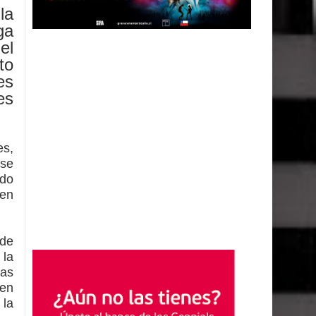
la
ga
el
to
es
es
es,
 se
do
 en
 de
 la
as
 en
 la