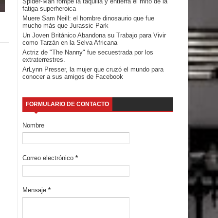
Spider-Man rompe la taquilla y entierra el mito de la
fatiga superheroica
Muere Sam Neill: el hombre dinosaurio que fue
mucho más que Jurassic Park
Un Joven Británico Abandona su Trabajo para Vivir
como Tarzán en la Selva Africana
Actriz de "The Nanny" fue secuestrada por los
extraterrestres.
ArLynn Presser, la mujer que cruzó el mundo para
conocer a sus amigos de Facebook
FORMULARIO DE CONTACTO
Nombre
Correo electrónico
*
Mensaje
*