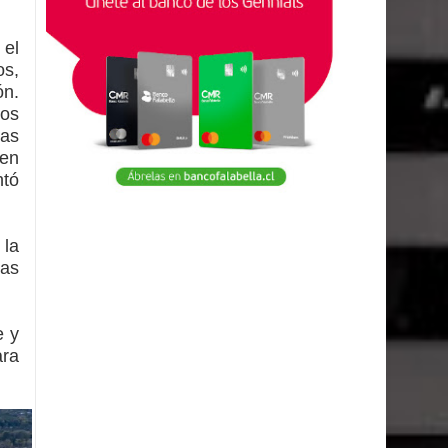
 el
os,
ón.
los
las
ten
ntó
 la
tas
e y
ara