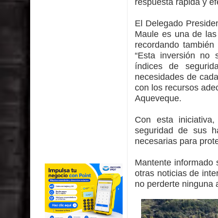
respuesta rápida y ef
El Delegado Preside
Maule es una de las
recordando también l
“Esta inversión no 
índices de segurid
necesidades de cada
con los recursos ade
Aqueveque.
Con esta iniciativ
seguridad de sus ha
necesarias para prot
Mantente informado s
otras noticias de in
no perderte ninguna a