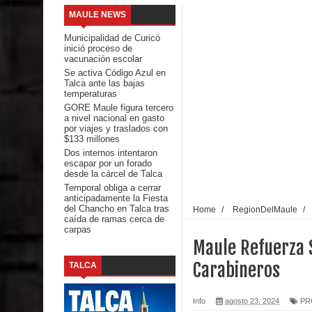
MAULE NEWS
Mario Meza endurece críticas contra ministra de S
Municipalidad de Curicó
inició proceso de
Seremi de Desarrollo Social y Familia mantiene d
vacunación escolar
Se activa Código Azul en
Talca ante las bajas
emergencia.
temperaturas
GORE Maule figura tercero
Del anime al K-pop: especialistas U. de Chile anal
a nivel nacional en gasto
por viajes y traslados con
$133 millones
Renuncia del seremi Minvu en el Maule golpea al 
Dos internos intentaron
escapar por un forado
Talca
desde la cárcel de Talca
Temporal obliga a cerrar
anticipadamente la Fiesta
Diputado Jorge Guzmán rechaza proyecto de interco
del Chancho en Talca tras
Home
/
RegionDelMaule
/
caída de ramas cerca de
carpas
impacto ambiental
Maule Refuerza 
INDAP entregó $189 millones en incentivos a usu
Carabineros
TALCA
Municipalidad de Curicó apuesta a la innovación e
Info
agosto 23, 2024
PR