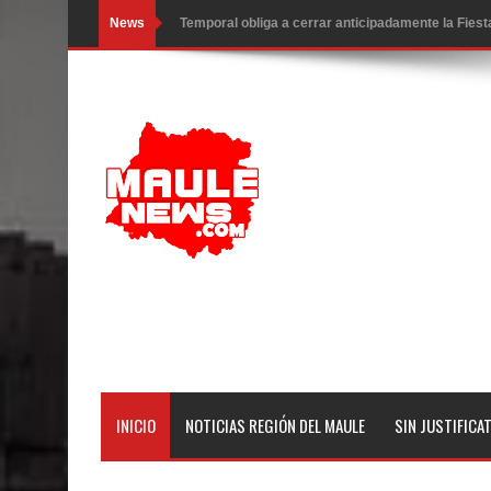
News
Temporal obliga a cerrar anticipadamente la Fies
Miles llegan a la Plaza de Armas de Talca en el in
Torneo de Asadores reúne a 13 equipos en la Fies
Alerta por hantavirus: expertos piden reforzar m
Matrimonios Linarenses Celebraron Bodas de Or
Departamento Comunal de Salud de Curicó desarrol
virus respiratorios
Empedrado desarrolló con éxito el desafío guerre
Banda linarense Los Remembers regresa de Brasi
INICIO
NOTICIAS REGIÓN DEL MAULE
SIN JUSTIFICA
comunidades escolares
Alta positividad en influenza hace que expertos r