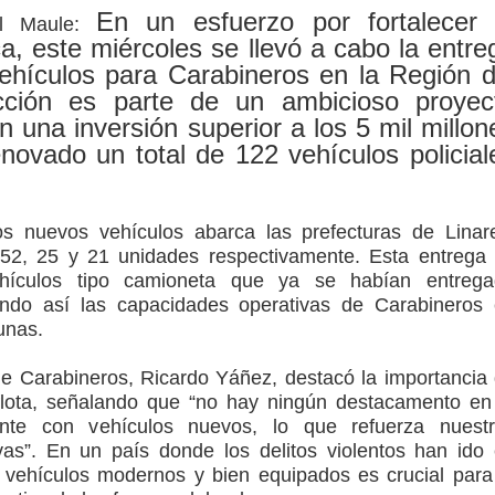
En un esfuerzo por fortalecer 
el Maule:
a, este miércoles se llevó a cabo la entre
ción escolar
hículos para Carabineros en la Región d
cción es parte de un ambicioso proyec
mperaturas
n una inversión superior a los 5 mil millon
novado un total de 122 vehículos policial
to por viajes y traslados con $133 millones
de la cárcel de Talca
los nuevos vehículos abarca las prefecturas de Linar
 52, 25 y 21 unidades respectivamente. Esta entrega
ículos tipo camioneta que ya se habían entrega
ando así las capacidades operativas de Carabineros
unas.
de Carabineros, Ricardo Yáñez, destacó la importancia
flota, señalando que “no hay ningún destacamento en
nte con vehículos nuevos, lo que refuerza nuestr
vas”. En un país donde los delitos violentos han ido
 vehículos modernos y bien equipados es crucial para