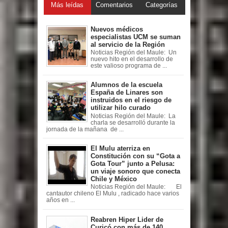
Más leídas
Comentarios
Categorías
Nuevos médicos
especialistas UCM se suman
al servicio de la Región
Noticias Región del Maule: Un
nuevo hito en el desarrollo de
este valioso programa de ...
Alumnos de la escuela
España de Linares son
instruidos en el riesgo de
utilizar hilo curado
Noticias Región del Maule: La
charla se desarrolló durante la
jornada de la mañana de ...
El Mulu aterriza en
Constitución con su “Gota a
Gota Tour” junto a Pelusa:
un viaje sonoro que conecta
Chile y México
Noticias Región del Maule: El
cantautor chileno El Mulu , radicado hace varios
años en ...
Reabren Hiper Lider de
Curicó con más de 140