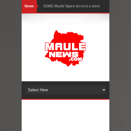
News
GORE Maule figura tercero a nivel
nacional en gasto por viajes y
traslados con $133 millones
Dos internos intentaron escapar por
un forado desde la cárcel de Talca
Temporal obliga a cerrar
anticipadamente la Fiesta del
Chancho en Talca tras caída de
ramas cerca de carpas
Miles llegan a la Plaza de Armas de
Talca en el inicio de la Fiesta del