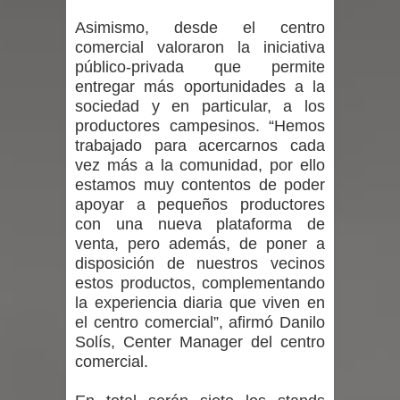
Asimismo, desde el centro
Maule golpea al Gobierno en medio de
comercial valoraron la iniciativa
público-privada que permite
denuncias por viviendas sociales en
entregar más oportunidades a la
sociedad y en particular, a los
Talca
productores campesinos. “Hemos
trabajado para acercarnos cada
Diputado Jorge Guzmán rechaza
vez más a la comunidad, por ello
proyecto de interconexión eléctrica
estamos muy contentos de poder
apoyar a pequeños productores
en la alta cordillera del Maule por su
con una nueva plataforma de
venta, pero además, de poner a
impacto ambiental
disposición de nuestros vecinos
estos productos, complementando
INDAP entregó $189 millones en
la experiencia diaria que viven en
el centro comercial”, afirmó Danilo
incentivos a usuarios de PRODESAL
Solís, Center Manager del centro
comercial.
de la provincia de Linares