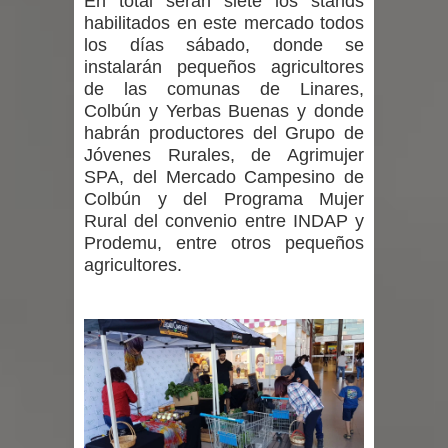
En total serán siete los stands
Municipalidad de Curicó apuesta a la
habilitados en este mercado todos
los días sábado, donde se
innovación en tecnología educativa
instalarán pequeños agricultores
de las comunas de Linares,
con nuevas pantallas interactivas del
Colbún y Yerbas Buenas y donde
habrán productores del Grupo de
Colegio El Boldo
Jóvenes Rurales, de Agrimujer
SPA, del Mercado Campesino de
Municipalidad de Curicó inició
Colbún y del Programa Mujer
proceso de vacunación escolar
Rural del convenio entre INDAP y
Prodemu, entre otros pequeños
Se activa Código Azul en Talca ante
agricultores.
las bajas temperaturas