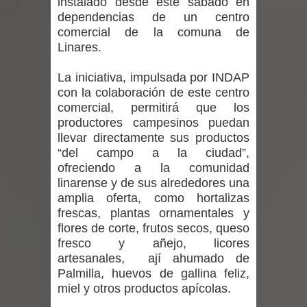
instalado desde este sábado en
vacunación contra la Influenza y otros
dependencias de un centro
comercial de la comuna de
virus respiratorios
Linares.
Empedrado desarrolló con éxito el
La iniciativa, impulsada por INDAP
con la colaboración de este centro
desafío guerreros 2026
comercial, permitirá que los
Banda linarense Los Remembers
productores campesinos puedan
llevar directamente sus productos
regresa de Brasil tras impulsar un
“del campo a la ciudad”,
ofreciendo a la comunidad
intercambio musical y pedagógico
linarense y de sus alrededores una
amplia oferta, como hortalizas
con comunidades escolares
frescas, plantas ornamentales y
flores de corte, frutos secos, queso
Alta positividad en influenza hace que
fresco y añejo, licores
artesanales, ají ahumado de
expertos reiteren llamado a
Palmilla, huevos de gallina feliz,
miel y otros productos apícolas.
vacunarse