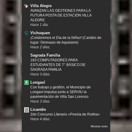
Villa Alegre
AVANZAN LAS GESTIONES PARA LA
FUTURA POSTA DE ESTACIÓN VILLA
ALEGRE
Hace 1 día.
Vichuquen
¡Celebremos el Día de la Niñez! (Cambio de
lugar: Gimnasio de Aquelarre)
Hace 2 días.
Sagrada Familia
183 COMPUTADORES PARA
ESTUDIANTES DE 7° BÁSICO DE
SAGRADA FAMILIA
Hace 3 días.
Longaví
Con trabajo y gestión, el Municipio de
Longaví impulsa junto a SERVIU la
pavimentación de Villa San Lorenzo
Hace 3 días.
Licantén
2do Concurso Literario «Poesía de Rokha»
Hace 4 días.
Mostrar todo