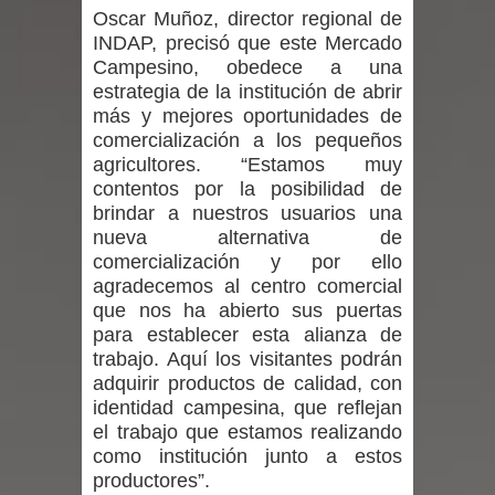
Oscar Muñoz, director regional de
Mario Meza endurece críticas contra
INDAP, precisó que este Mercado
Campesino, obedece a una
ministra de Salud por dejar fuera a
estrategia de la institución de abrir
más y mejores oportunidades de
Linares: “No dará la cara”
comercialización a los pequeños
agricultores. “Estamos muy
Seremi de Desarrollo Social y Familia
contentos por la posibilidad de
mantiene despliegue para apoyar a
brindar a nuestros usuarios una
nueva alternativa de
niños y adolescentes durante la
comercialización y por ello
agradecemos al centro comercial
emergencia.
que nos ha abierto sus puertas
para establecer esta alianza de
Del anime al K-pop: especialistas U.
trabajo. Aquí los visitantes podrán
adquirir productos de calidad, con
de Chile analizan el creciente interés
identidad campesina, que reflejan
el trabajo que estamos realizando
por las culturas japonesa y coreana
como institución junto a estos
productores”.
Renuncia del seremi Minvu en el