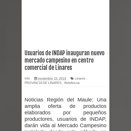
Chancho 2026
Torneo de Asadores reúne a 13
equipos en la Fiesta del Chancho
2026 en Talca
Usuarios de INDAP inauguran nuevo
mercado campesino en centro
Alerta por hantavirus: expertos piden
comercial de Linares
reforzar medidas y consulta oportuna
Info
noviembre 15, 2019
Linares
,
PROVINCIA DE LINARES
,
WebAncoa
Matrimonios Linarenses Celebraron
Bodas de Oro
Noticias Región del Maule:
Una
amplia oferta de productos
Departamento Comunal de Salud de
elaborados por pequeños
productores, usuarios de INDAP,
Curicó desarrollará jornada de
darán vida al Mercado Campesino