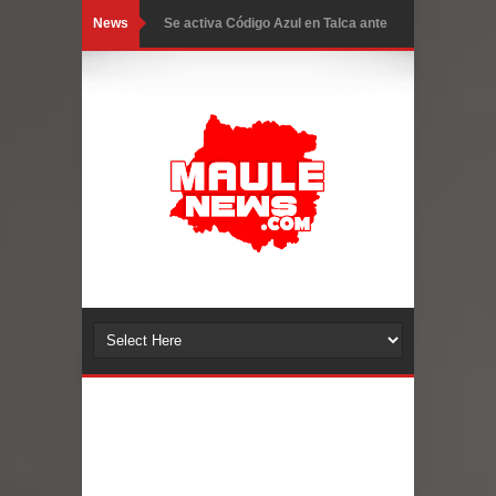
News
GORE Maule figura tercero a nivel
nacional en gasto por viajes y
traslados con $133 millones
Dos internos intentaron escapar por
un forado desde la cárcel de Talca
Temporal obliga a cerrar
anticipadamente la Fiesta del
Chancho en Talca tras caída de
ramas cerca de carpas
Miles llegan a la Plaza de Armas de
Talca en el inicio de la Fiesta del