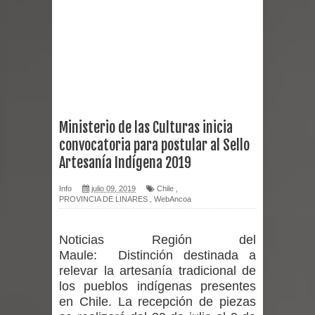
Chancho 2026
Torneo de Asadores reúne a 13
equipos en la Fiesta del Chancho
2026 en Talca
Ministerio de las Culturas inicia
convocatoria para postular al Sello
Alerta por hantavirus: expertos piden
Artesanía Indígena 2019
reforzar medidas y consulta oportuna
Info
julio 09, 2019
Chile
,
PROVINCIA DE LINARES
,
WebAncoa
Matrimonios Linarenses Celebraron
Bodas de Oro
Noticias Región del
Maule:
Distinción destinada a
Departamento Comunal de Salud de
relevar la artesanía tradicional de
los pueblos indígenas presentes
Curicó desarrollará jornada de
en Chile. La recepción de piezas