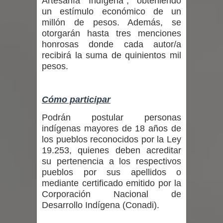
Artesanía Indígena", obteniendo
Municipalidad de Curicó apuesta a la
un estímulo económico de un
millón de pesos. Además, se
innovación en tecnología educativa
otorgarán hasta tres menciones
honrosas donde cada autor/a
con nuevas pantallas interactivas del
recibirá la suma de quinientos mil
pesos.
Colegio El Boldo
Municipalidad de Curicó inició
Cómo participar
proceso de vacunación escolar
Podrán postular personas
indígenas mayores de 18 años de
Se activa Código Azul en Talca ante
los pueblos reconocidos por la Ley
19.253, quienes deben acreditar
las bajas temperaturas
su pertenencia a los respectivos
pueblos por sus apellidos o
mediante certificado emitido por la
Corporación Nacional de
Desarrollo Indígena (Conadi).