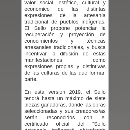
valor social, estético, cultural y
económico de las distintas
Maule golpea al Gobierno en medio de
expresiones de la artesanía
tradicional de pueblos indígenas.
denuncias por viviendas sociales en
El Sello propone potenciar la
recuperación y proyección de
Talca
conocimientos y técnicas
artesanales tradicionales, y busca
Diputado Jorge Guzmán rechaza
incentivar la difusión de estas
proyecto de interconexión eléctrica
manifestaciones como
expresiones propias y distintivas
en la alta cordillera del Maule por su
de las culturas de las que forman
parte.
impacto ambiental
En esta versión 2019, el Sello
INDAP entregó $189 millones en
tendrá hasta un máximo de siete
piezas ganadoras, donde las obras
incentivos a usuarios de PRODESAL
seleccionadas y sus creadores/as
serán reconocidos con el
de la provincia de Linares
certificado oficial del "Sello