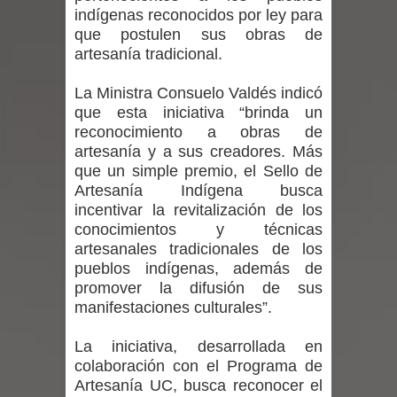
indígenas reconocidos por ley para
Mario Meza endurece críticas contra
que postulen sus obras de
artesanía tradicional.
ministra de Salud por dejar fuera a
La Ministra Consuelo Valdés indicó
Linares: “No dará la cara”
que esta iniciativa “brinda un
reconocimiento a obras de
Seremi de Desarrollo Social y Familia
artesanía y a sus creadores. Más
mantiene despliegue para apoyar a
que un simple premio, el Sello de
Artesanía Indígena busca
niños y adolescentes durante la
incentivar la revitalización de los
conocimientos y técnicas
emergencia.
artesanales tradicionales de los
pueblos indígenas, además de
Del anime al K-pop: especialistas U.
promover la difusión de sus
manifestaciones culturales”.
de Chile analizan el creciente interés
La iniciativa, desarrollada en
por las culturas japonesa y coreana
colaboración con el Programa de
Artesanía UC, busca reconocer el
Renuncia del seremi Minvu en el