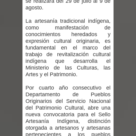
se realizará del 29 de julio al 9 de
vacunación contra la Influenza y otros
agosto.
virus respiratorios
La artesanía tradicional indígena,
como manifestación de
Empedrado desarrolló con éxito el
conocimientos heredados y
expresión cultural originaria, es
desafío guerreros 2026
fundamental en el marco del
Banda linarense Los Remembers
trabajo de revitalización cultural
indígena que desarrolla el
regresa de Brasil tras impulsar un
Ministerio de las Culturas, las
Artes y el Patrimonio.
intercambio musical y pedagógico
Por cuarto año consecutivo el
con comunidades escolares
Departamento de Pueblos
Originarios del Servicio Nacional
Alta positividad en influenza hace que
del Patrimonio Cultural, abre una
nueva convocatoria para el Sello
expertos reiteren llamado a
Artesanía Indígena, distinción
otorgada a artesanos y artesanas
vacunarse
pertenecientes a los pueblos