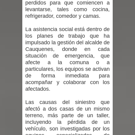
perdidos para que comiencen a
levantarse, tales como cocina,
Maule golpea al Gobierno en medio de
refrigerador, comedor y camas.
denuncias por viviendas sociales en
La asistencia social está dentro de
los planes de trabajo que ha
Talca
impulsado la gestión del alcalde de
Cauquenes, donde en cada
Diputado Jorge Guzmán rechaza
situación de emergencia, que
proyecto de interconexión eléctrica
afecte a la comuna o a
particulares, los equipos se activan
en la alta cordillera del Maule por su
de forma inmediata para
acompañar y colaborar con los
impacto ambiental
afectados.
INDAP entregó $189 millones en
Las causas del siniestro que
afectó a dos casas de un mismo
incentivos a usuarios de PRODESAL
terreno, más parte de un taller,
incluyendo la pérdida de un
de la provincia de Linares
vehículo, son investigadas por los