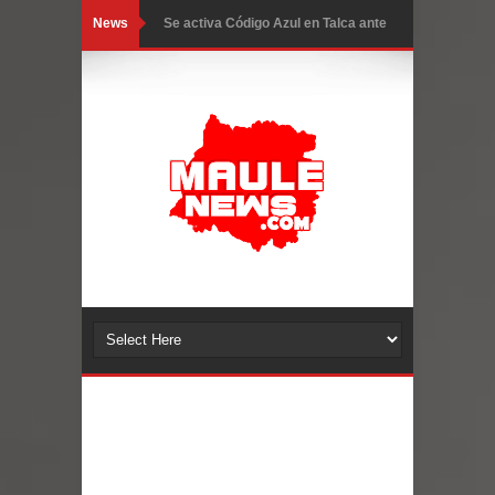
News
GORE Maule figura tercero a nivel
nacional en gasto por viajes y
traslados con $133 millones
Dos internos intentaron escapar por
un forado desde la cárcel de Talca
Temporal obliga a cerrar
anticipadamente la Fiesta del
Chancho en Talca tras caída de
ramas cerca de carpas
Miles llegan a la Plaza de Armas de
Talca en el inicio de la Fiesta del