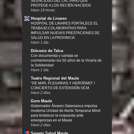
SILENCIOSO DEL LACTARIO QUE
PROTEGE A LOS RECIÉN NACIDOS
Hace 19 horas.
Hospital de Linares
HOSPITAL DE LINARES FORTALECE EL
TRABAJO COLABORATIVO PARA
IMPULSAR NUEVAS PRESTACIONES DE
SALUD EN LA PROVINCIA
Hace 1 día.
Diócesis de Talca
Con documental y cantata se
conmemorarán los 50 años de la Vicaría de
la Solidaridad
Hace 1 día.
Teatro Regional del Maule
“DE MAR, PLEGARIAS Y HEROÍSMO” /
CONCIERTO DE EXTENSIÓN OCM
Hace 2 días.
Gore Maule
Gobernador Álvarez-Salamanca impulsa
moderna Unidad de Alerta Temprana Móvil
para fortalecer la respuesta ante
emergencias en el Maule
Hace 2 días.
Seremi Salud Maule