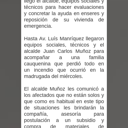
llegó el alcalde, equipos sociales y
vacunación contra la Influenza y otros
técnicos para hacer evaluaciones
y concretar la ayuda en enseres y
virus respiratorios
reposición de su vivienda de
emergencia.
Empedrado desarrolló con éxito el
Hasta Av. Luís Manríquez llegaron
desafío guerreros 2026
equipos sociales, técnicos y el
Banda linarense Los Remembers
alcalde Juan Carlos Muñoz para
acompañar a una familia
regresa de Brasil tras impulsar un
cauquenina que perdió todo en
un incendio que ocurrió en la
intercambio musical y pedagógico
madrugada del miércoles.
con comunidades escolares
El alcalde Muñoz les comunicó a
los afectados que no están solos y
Alta positividad en influenza hace que
que como es habitual en este tipo
de situaciones les brindarán la
expertos reiteren llamado a
compañía, asesoría para
postulación a un subsidio y
vacunarse
compra de materiales de