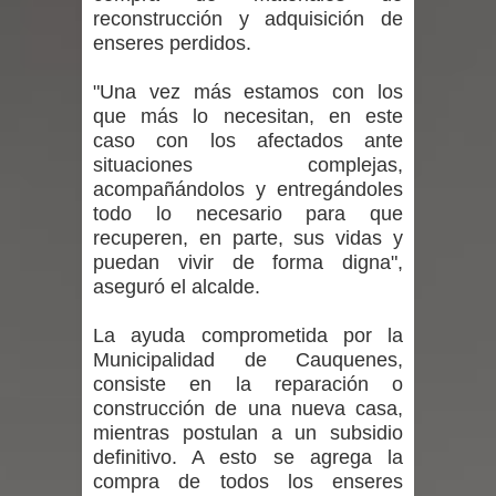
reconstrucción y adquisición de
Mario Meza endurece críticas contra
enseres perdidos.
ministra de Salud por dejar fuera a
"Una vez más estamos con los
que más lo necesitan, en este
Linares: “No dará la cara”
caso con los afectados ante
situaciones complejas,
Seremi de Desarrollo Social y Familia
acompañándolos y entregándoles
mantiene despliegue para apoyar a
todo lo necesario para que
recuperen, en parte, sus vidas y
niños y adolescentes durante la
puedan vivir de forma digna",
aseguró el alcalde.
emergencia.
La ayuda comprometida por la
Del anime al K-pop: especialistas U.
Municipalidad de Cauquenes,
consiste en la reparación o
de Chile analizan el creciente interés
construcción de una nueva casa,
mientras postulan a un subsidio
por las culturas japonesa y coreana
definitivo. A esto se agrega la
compra de todos los enseres
Renuncia del seremi Minvu en el