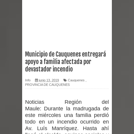
Chancho 2026
Torneo de Asadores reúne a 13
equipos en la Fiesta del Chancho
2026 en Talca
Municipio de Cauquenes entregará
apoyo a familia afectada por
Alerta por hantavirus: expertos piden
devastador incendio
reforzar medidas y consulta oportuna
Info
junio 13, 2019
Cauquenes
,
PROVINCIA DE CAUQUENES
Matrimonios Linarenses Celebraron
Bodas de Oro
Noticias Región del
Maule:
Durante la madrugada de
Departamento Comunal de Salud de
este miércoles una familia perdió
todo en un incendio ocurrido en
Curicó desarrollará jornada de
Av. Luís Manríquez. Hasta ahí