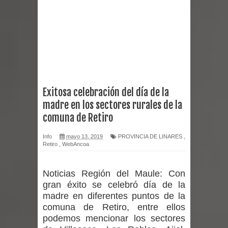
2026 en Talca
Alerta por hantavirus: expertos piden
reforzar medidas y consulta oportuna
Matrimonios Linarenses Celebraron
Exitosa celebración del día de la
madre en los sectores rurales de la
Bodas de Oro
comuna de Retiro
Departamento Comunal de Salud de
Info
mayo 13, 2019
PROVINCIA DE LINARES
,
Retiro
,
WebAncoa
Curicó desarrollará jornada de
vacunación contra la Influenza y otros
Noticias Región del Maule:
Con
gran éxito se celebró día de la
virus respiratorios
madre en diferentes puntos de la
comuna de Retiro, entre ellos
Empedrado desarrolló con éxito el
podemos mencionar los sectores