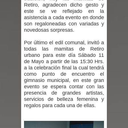
Retiro, agradecen dicho gesto y
Seremi de Desarrollo Social y Familia
este se ve reflejado en la
asistencia a cada evento en donde
mantiene despliegue para apoyar a
son regaloneadas con variadas y
novedosas sorpresas.
niños y adolescentes durante la
Por último el edil comunal, invitó a
emergencia.
todas las mamitas de Retiro
Del anime al K-pop: especialistas U.
urbano para este día Sábado 11
de Mayo a partir de las 15:30 Hrs.
de Chile analizan el creciente interés
a la celebración final la cual tendrá
como punto de encuentro el
por las culturas japonesa y coreana
gimnasio municipal, en este gran
evento se espera contar con las
Renuncia del seremi Minvu en el
presencia de grandes artistas,
servicios de belleza femenina y
Maule golpea al Gobierno en medio de
regalos para cada una de ellas.
denuncias por viviendas sociales en
Talca