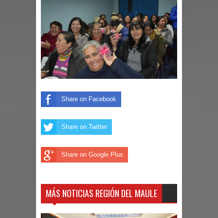
Diputado Jorge Guzmán rechaza
proyecto de interconexión eléctrica
en la alta cordillera del Maule por su
impacto ambiental
Share on Facebook
INDAP entregó $189 millones en
incentivos a usuarios de PRODESAL
Share on Twitter
de la provincia de Linares
Share on Google Plus
Municipalidad de Curicó apuesta a la
innovación en tecnología educativa
MÁS NOTICIAS REGIÓN DEL MAULE
con nuevas pantallas interactivas del