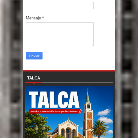
Mensaje
*
TALCA