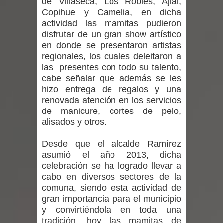
de Villaseca, Los Robles, Ajial,
desafío guerreros 2026
Copihue y Camelia, en dicha
actividad las mamitas pudieron
Banda linarense Los Remembers
disfrutar de un gran show artístico
en donde se presentaron artistas
regresa de Brasil tras impulsar un
regionales, los cuales deleitaron a
las presentes con todo su talento,
intercambio musical y pedagógico
cabe señalar que además se les
con comunidades escolares
hizo entrega de regalos y una
renovada atención en los servicios
Alta positividad en influenza hace que
de manicure, cortes de pelo,
alisados y otros.
expertos reiteren llamado a
Desde que el alcalde Ramírez
vacunarse
asumió el año 2013, dicha
celebración se ha logrado llevar a
Mario Meza endurece críticas contra
cabo en diversos sectores de la
comuna, siendo esta actividad de
ministra de Salud por dejar fuera a
gran importancia para el municipio
y convirtiéndola en toda una
Linares: “No dará la cara”
tradición, hoy las mamitas de