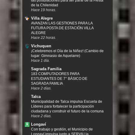
las postulaciones para ser parte de la Fiesta
de la Chilenidad
Hace 19 horas.
Villa Alegre
AVANZAN LAS GESTIONES PARA LA
FUTURA POSTA DE ESTACIÓN VILLA
ALEGRE
Hace 22 horas.
Vichuquen
¡Celebremos el Día de la Niñez! (Cambio de
lugar: Gimnasio de Aquelarre)
Hace 1 día.
Sagrada Familia
183 COMPUTADORES PARA
ESTUDIANTES DE 7° BÁSICO DE
SAGRADA FAMILIA
Hace 2 días.
Talca
Municipalidad de Talca impulsa Escuela de
Líderes para fortalecer la participación
ciudadana y construir el futuro de la comuna
Hace 2 días.
Longaví
Con trabajo y gestión, el Municipio de
Longaví impulsa junto a SERVIU la