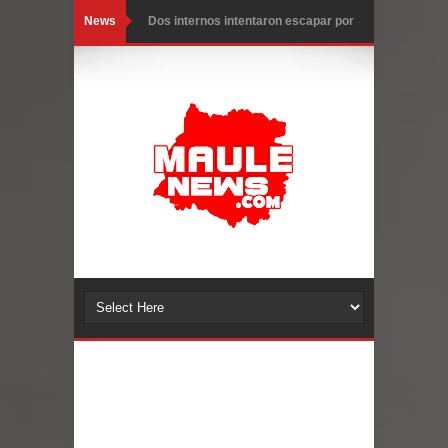
News
Dos internos intentaron escapar por
un forado desde la cárcel de Talca
Temporal obliga a cerrar
anticipadamente la Fiesta del
Chancho en Talca tras caída de
ramas cerca de carpas
Miles llegan a la Plaza de Armas de
Talca en el inicio de la Fiesta del
Chancho 2026
Torneo de Asadores reúne a 13
equipos en la Fiesta del Chancho